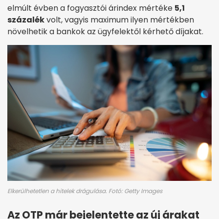
elmúlt évben a fogyasztói árindex mértéke
5,1
százalék
volt, vagyis maximum ilyen mértékben
növelhetik a bankok az ügyfelektől kérhető díjakat.
Elkerülhetetlen a hitelek drágulása. Fotó: Getty Images
Az OTP már bejelentette az új árakat