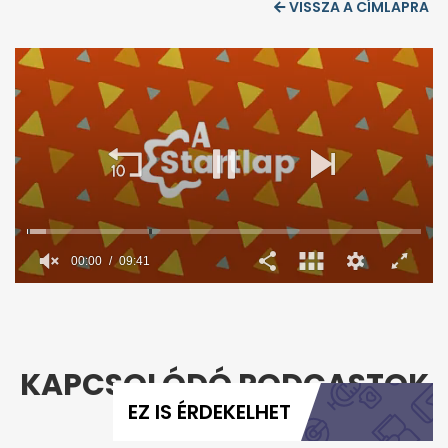
VISSZA A CÍMLAPRA
00:01
09:41
0
seconds
of
9
minutes,
41
KAPCSOLÓDÓ PODCASTOK
seconds
EZ IS ÉRDEKELHET