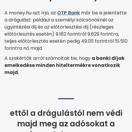
A money.hu azt írja, az
OTP Bank
már be is jelentette
a drágulást: például a személyi kölcsönöknél az
ügyintézési díj és az előtörlesztési díj (részleges
előtörlesztés esetén) 9.162 forintról 9.629 forintra,
teljes előtörlesztés esetén pedig 49.011 forintról 51.510
forintra nő majd.
A szakértők arról számoltak be, hogy
a banki díjak
emelkedése minden hiteltermékre vonatkozik
majd
,
ettől a drágulástól nem védi
majd meg az adósokat a