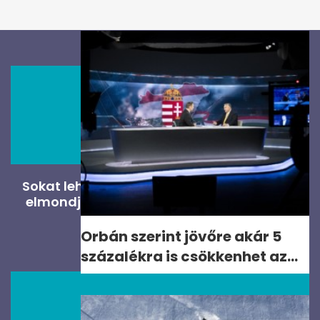
Sokat lehet spórolni egy jó bankváltással:
elmondják a szakértők, mire kell figyelni!
PÉNZÜGYES
Orbán szerint jövőre akár 5
százalékra is csökkenhet az...