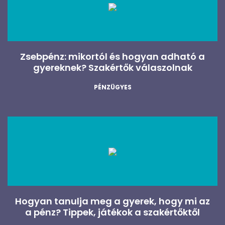
Zsebpénz: mikortól és hogyan adható a
gyereknek? Szakértők válaszolnak
PÉNZÜGYES
Hogyan tanulja meg a gyerek, hogy mi az
a pénz? Tippek, játékok a szakértőktől