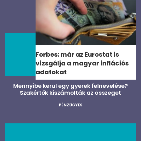
zsebpénz?
PÉNZÜGYES
Forbes: már az Eurostat is
vizsgálja a magyar inflációs
adatokat
Mennyibe kerül egy gyerek felnevelése?
Szakértők kiszámolták az összeget
PÉNZÜGYES