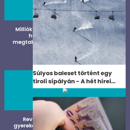
Milliók múlnak rajta, mikor kezdjük el:
hogyan indítsunk gyermek
megtakarítást? Szakértők válaszolnak
PÉNZÜGYES
Súlyos baleset történt egy
tiroli sípályán - A hét hírei...
Revolut Junior, pénzügyi appok
gyerekeknek: mikor hasznos a modern