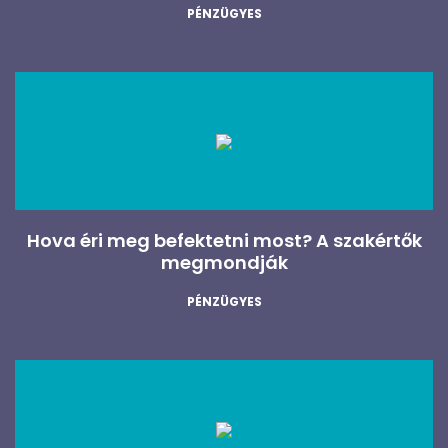
PÉNZÜGYES
Hova éri meg befektetni most? A szakértők
megmondják
PÉNZÜGYES