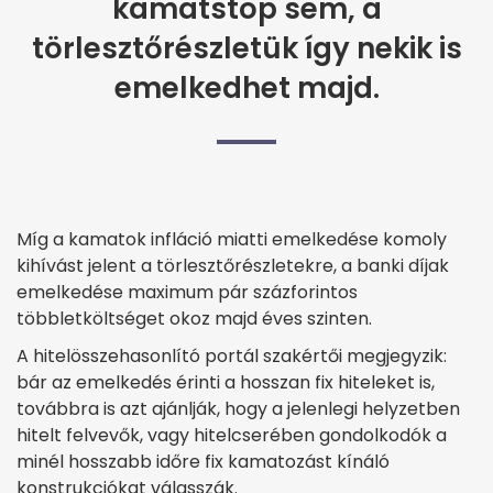
kamatstop sem, a
törlesztőrészletük így nekik is
emelkedhet majd.
Míg a kamatok infláció miatti emelkedése komoly
kihívást jelent a törlesztőrészletekre, a banki díjak
emelkedése maximum pár százforintos
többletköltséget okoz majd éves szinten.
A hitelösszehasonlító portál szakértői megjegyzik:
bár az emelkedés érinti a hosszan fix hiteleket is,
továbbra is azt ajánlják, hogy a jelenlegi helyzetben
hitelt felvevők, vagy hitelcserében gondolkodók a
minél hosszabb időre fix kamatozást kínáló
konstrukciókat válasszák.