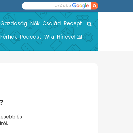
Gazdaság
Nők
Család
Recept
Férfiak
Podcast
Wiki
Hírlevél 💌
e?
ekesebb és
ről.