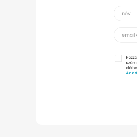
Hozzáj
számo
elérh
Az ad