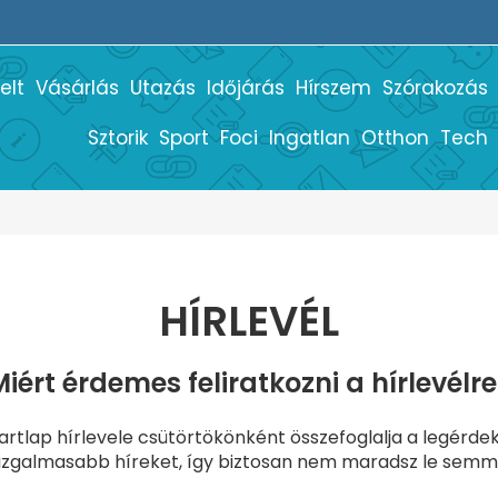
elt
Vásárlás
Utazás
Időjárás
Hírszem
Szórakozás
Sztorik
Sport
Foci
Ingatlan
Otthon
Tech
HÍRLEVÉL
iért érdemes feliratkozni a hírlevélr
artlap hírlevele csütörtökönként összefoglalja a legérd
izgalmasabb híreket, így biztosan nem maradsz le semmi