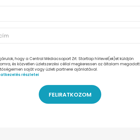
árulok, hogy a Central Médiacsoport Zrt. Startlap hírlevel(ek)et küldjön
mra, és közvetlen üzletszerzési céllal megkeressen az általam megadott
etőségeimen saját vagy üzleti partnerei ajánlatával.
atkezelés részletei