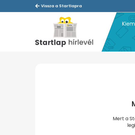
Vissza a Startlapra
Kiem
M
Mert a St
leg