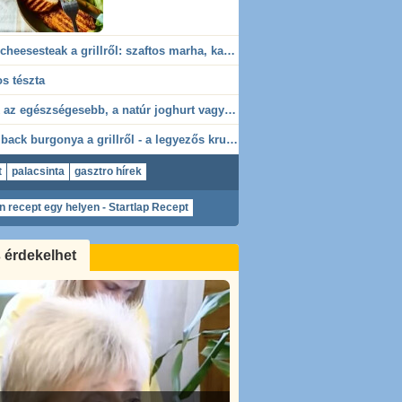
Philly cheesesteak a grillről: szaftos marha, karamellizált hagyma
s tészta
Melyik az egészségesebb, a natúr joghurt vagy a görög joghurt?
Hasselback burgonya a grillről - a legyezős krumpli, ami mindenkit levesz a lábáról
t
palacsinta
gasztro hírek
 recept egy helyen - Startlap Recept
tárok
s érdekelhet