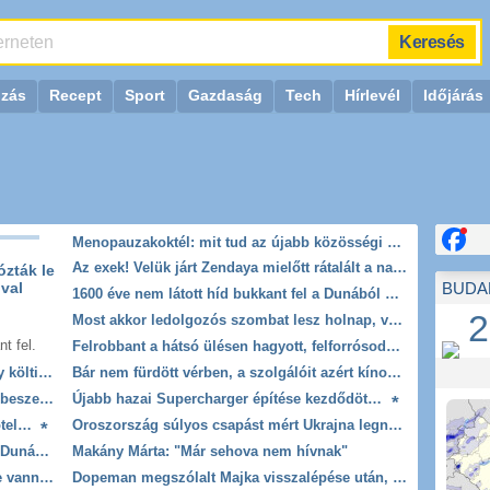
ozás
Recept
Sport
Gazdaság
Tech
Hírlevél
Időjárás
Melyik
Válass
Menopauzakoktél: mit tud az újabb közösségi médiás trükk? - Íme a nőgyógyász válasza
Az exek! Velük járt Zendaya mielőtt rátalált a nagy szerelem Tom Holland személyében
ózták le
ival
BUDA
1600 éve nem látott híd bukkant fel a Dunából Bulgáriában
2
Most akkor ledolgozós szombat lesz holnap, vagy sem?
t fel.
Felrobbant a hátsó ülésen hagyott, felforrósodott powerbank, porig égett egy autó Debrecenben
Megérkezett Magyar Péter bejelentése: így költik el a 6 ezer milliárd forintnyi uniós pénzt
Bár nem fürdött vérben, a szolgálóit azért kínozta Báthory Erzsébet
Mészáros Lőrinc megnyert egy újabb közbeszerzést – Vitézy Dávid kimondta, mi az "igazi botrány"
Újabb hazai Supercharger építése kezdődött el
Vége az ingyenes falugazdásznak és a kötelező tagdíjnak? Öt pont, amivel gyökeresen átalakítható a magyar agrárium
Oroszország súlyos csapást mért Ukrajna legnagyobb olajkitermelő vállalatára
Több mint nyolcvan év után kinyitották a Dunából kihalászott második világháborús motor oldaldobozát
Makány Márta: "Már sehova nem hívnak"
Ő itt Polgár Judit ritkán látott férje, 26 éve vannak egymás mellett jóban-rosszban
Dopeman megszólalt Majka visszalépése után, a pénteki koncert marad