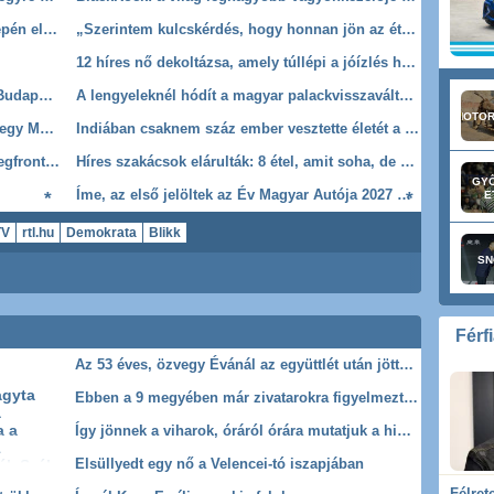
Korábbi időpontban, már augusztus közepén elkezdődik az agrártámogatások előlegfizetése
„Szerintem kulcskérdés, hogy honnan jön az étel” – Diákinterjú Vona Violával
12 híres nő dekoltázsa, amely túllépi a jóízlés határait
Aláírást is osztogattak: így érkezett meg Budapestre a Real Madrid
A lengyeleknél hódít a magyar palackvisszaváltó szuperjármű
MOTOR
Veszélybe került a budapesti fallabda-Eb egy Marczibányi téri tűz miatt
Indiában csaknem száz ember vesztette életét a heves esők okozta árvizek következtében
Orvosmeteorológia: nem ezt vártuk a hidegfronttól! Csalóka lesz az átmeneti lehűlés szombaton
Híres szakácsok elárulták: 8 étel, amit soha, de soha ne rendelj egy étteremben
GYŐ
Íme, az első jelöltek az Év Magyar Autója 2027 díjakra
E
TV
rtl.hu
Demokrata
Blikk
SN
 elnök
Kánikula
Hajdú-Bihar
Hír
Újság
Bulvárlap
Férf
Az 53 éves, özvegy Évánál az együttlét után jöttek a panaszok
agyta
Ebben a 9 megyében már zivatarokra figyelmeztetnek
a
a a
Így jönnek a viharok, óráról órára mutatjuk a hidegfront vonulását
a
Elsüllyedt egy nő a Velencei-tó iszapjában
ék Szél
2010-