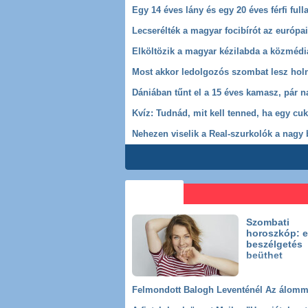
Elköltözik a magyar kézilabda a közmédi
Nehezen viselik a Real-szurkolók a nagy
Hírek
Belföld
Külföld
Parlament
Köztársa
Szombati
horoszkóp: 
beszélgetés
beüthet