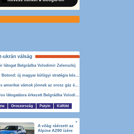
z-ukrán válság
r látogat Belgrádba Volodimir Zelenszkij
Feledy Botond: új magyar külügyi stratégia készül, teljes szakítás lesz az Orbán Balázs-féle MAGA-vonallal
Brutális amerikai vámok jönnek az orosz gáz és olaj miatt, Magyarország is aggódhat
Hivatalos látogatásra érkezett Belgrádba Volodimir Zelenszkij ukrán elnök
jna
Oroszország
Putyin
Külföld
A világ ráérzett az
Alpine A290 ízére