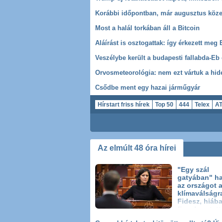
Most a halál torkában áll a Bitcoin
Csődbe ment egy hazai járműgyár
Hírstart friss hírek
Top 50
444
Telex
A
Szerbia
Paks
Orvosmeteo
Köztársasági
Az elmúlt 48 óra hírei
"Egy szál
gatyában" h
az országot 
klímaválságr
Fidesz, hiáb
figyelmeztett
Bernadették 