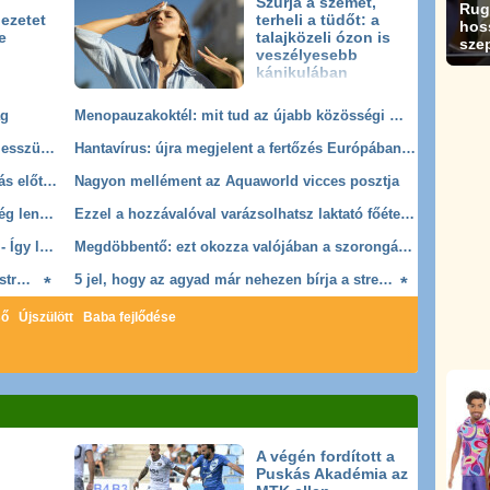
Szúrja a szemet,
Rug
jezetet
terheli a tüdőt: a
hos
e
talajközeli ózon is
sze
veszélyesebb
kánikulában
ág
Menopauzakoktél: mit tud az újabb közösségi médiás trükk? - Íme a nőgyógyász válasza
Ártanak a vesének, mégis szinte naponta esszük ezeket az ételeket
Hantavírus: újra megjelent a fertőzés Európában - egy embert karanténba helyeztek
Tegyél egy pénzérmét a fagyasztóba utazás előtt - fontos dologról árulkodhat
Nagyon mellément az Aquaworld vicces posztja
Éveket adhat az életedhez ez a hobbi - Elég lenne naponta 30 percet szánni rá
Ezzel a hozzávalóval varázsolhatsz laktató főételt a nyári salátákból - Olcsó, mégis hihetetlenül értékes
Szemölcs az intim területen: mi okozza? - Így lehet kezelni a sokakat érintő elváltozást
Megdöbbentő: ezt okozza valójában a szorongás a testeddel - pszichiáter magyarázza el
5 jel, hogy az agyad már nehezen bírja a stresszt
5 jel, hogy az agyad már nehezen bírja a stresszt
ső
Újszülött
Baba fejlődése
illentyűhibák
Húgyúti fertőzések
Végbélsipoly
Rektovaginális sipoly
Skarl
A végén fordított a
Puskás Akadémia az