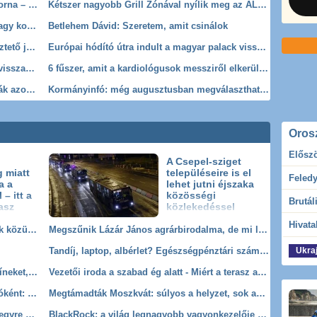
Pár nap és megszűnik a magyar tévécsatorna – el is mondták, miért nem mehet tovább
Kétszer nagyobb Grill Zónával nyílik meg az ALDI fesztiválüzlete a Szigeten
Az emberiség legvéreskezűbb gyilkosa vagy koncepciós per áldozata? 5 tévhit, amit a történelem rosszul tanított Báthory Erzsébetről
Betlehem Dávid: Szeretem, amit csinálok
Törékeny egó és manipuláció: 7 figyelmeztető jel, hogy rosszindulatú nárcisztikussal van dolgod
Európai hódító útra indult a magyar palack visszaváltó szuperjármű
Mi vezetett az M1 Híradó kinevezéseinek visszavonásához? Dull Szabolcs szerint 2 komoly hiba is történt
6 fűszer, amit a kardiológusok messziről elkerülnek: befolyásolhatják a vérnyomásodat!
Leégtél a napon? Ezek az otthoni praktikák azonnal segíthetnek!
Kormányinfó: még augusztusban megválaszthatják a vagyonvisszaszerzési hivatal vezetőit
Oros
Előszö
A Csepel-sziget
 miatt
településeire is el
a a
lehet jutni éjszaka
– itt a
közösségi
asz
közlekedéssel
6 tökéletesen összeillő pár a csillagjegyek közül: örökké tart a kapcsolatuk!
Megszűnik Lázár János agrárbirodalma, de mi lesz a mezőhegyesi földek és a nagy agrárpénzek sorsa?
Tandíj, laptop, albérlet? Egészségpénztári számlával olcsóbb!
Ukra
Mészáros Lőrinc cége hegeszti a vasúti síneket, Vitézy Dávid elmagyarázta, miért
Vezetői iroda a szabad ég alatt - Miért a terasz a nyári szellemi csúcsteljesítmény helyszíne?
Így nézett ki Letícia királyné tévébemondóként: a nézők mindennap láthatták, mielőtt felségül ment a királyhoz
Megtámadták Moszkvát: súlyos a helyzet, sok az áldozat
Trump új főtanácsadót kapott, miközben egyre nagyobb a feszültség az USA-ban
BlackRock: a világ legnagyobb vagyonkezelője új piacot szemelt ki