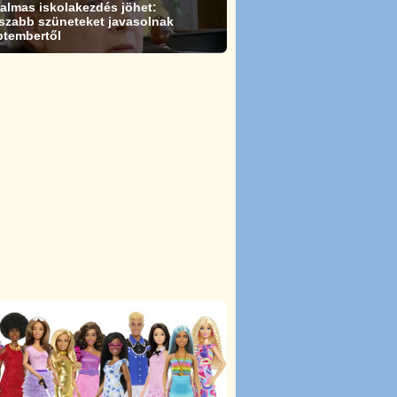
almas iskolakezdés jöhet:
szabb szüneteket javasolnak
ptembertől
át
Hányás
Öregszeműség
Arnold-Chiari szindróma