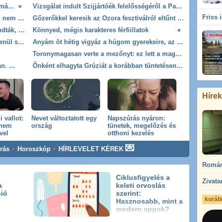
Gabi, a barátságos hattyú lett a balatonalmádi strandolók kedvence
Vizsgálat indult Szijjártóék felelősségéről a Paks2-szerződések ügyében
Friss 
Magyar Péter: szombattól hosszabb ideig nem jön csapadék, jön a centizés
Gőzerőkkel keresik az Ozora fesztiválról eltűnt fiatalt
Váratlan bírósági pofon Trumpnak: kimondták, hogy az elnök csak egy ideiglenes bérlő a Fehér Házban
Könnyed, mégis karakteres férfiillatok
Szakértő: a klímából kifolyó víznek véletlenül sem a kukában a helye
Anyám öt hétig vigyáz a húgom gyerekeire, az enyémekre pár nap jut, és még én vagyok irigy
Toronymagasan verte a mezőnyt: ez lett a magyarok kedvenc állatkertje
Már többfelé áramszünet van az országban. Mutatjuk a települések listáját, hol, mikor nem lesz áram
Önként elhagyta Grúziát a korábban tüntetésen összevert, majd őrizetbe vett magyar újságíró
Hírek
 vallot:
Nevet változtatott egy
Napszúrás nyáron:
 nem
ország
tünetek, megelőzés és
vel
otthoni kezelés
árás
Horoszkóp
HÍRLEVELET KÉREK
Ciklusfigyelés a
a
keleti orvoslás
ció
szerint:
korább
Hasznosabb, mint a
modern appok?