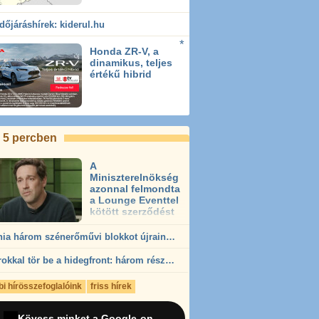
időjáráshírek: kiderul.hu
Honda ZR-V, a
dinamikus, teljes
értékű hibrid
 5 percben
A
Miniszterelnökség
azonnal felmondta
a Lounge Eventtel
kötött szerződést
Románia három szénerőművi blokkot újraindít az áramellátás stabilizálására
Zivatarokkal tör be a hidegfront: három részre szakadt az ország, 21 fok a különbség
i hírösszefoglalóink
friss hírek
Kövess minket a Google-on