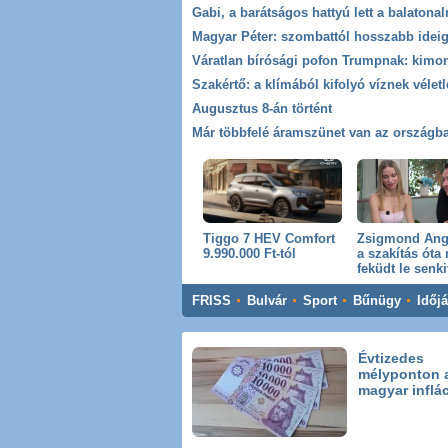
Augusztus 8-án történt
Tiggo 7 HEV Comfort
Zsigmond Angi
9.990.000 Ft-tól
a szakítás óta
feküdt le senki
FRISS
Bulvár
Sport
Bűnügy
Időj
Évtizedes
mélyponton 
magyar inflá