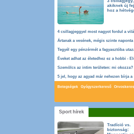
3 csillagjegy,
akiknek új fe
hoz a hétvég
4 csillagjeggyel most nagyot fordul a vil
Betegségek
Gyógyszerkereső
Orvoskere
Hartnup-szindróma
Festékes anyajegy
B
Sport hírek
Tradíció vs.
biztonság: