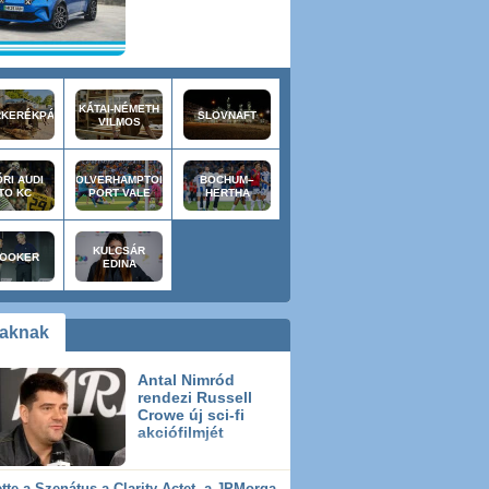
KÁTAI-NÉMETH
KERÉKPÁR
SLOVNAFT
VILMOS
RI AUDI
WOLVERHAMPTON–
BOCHUM–
TO KC
PORT VALE
HERTHA
KULCSÁR
OOKER
EDINA
iaknak
Antal Nimród
rendezi Russell
Crowe új sci-fi
akciófilmjét
Félretette a Szenátus a Clarity Actet, a JPMorgan szerint a Wall Street viheti el a tokenizációs boomot