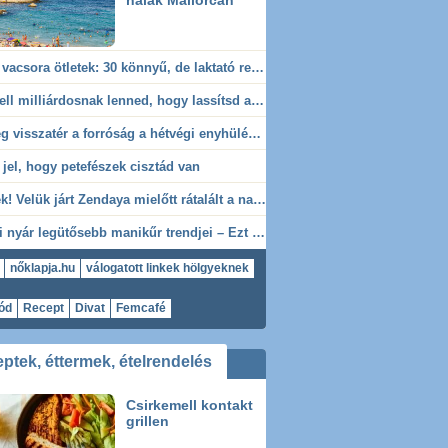
halak Mallorcán
Diétás vacsora ötletek: 30 könnyű, de laktató recept a fogyáshoz
Nem kell milliárdosnak lenned, hogy lassítsd az öregedést – Amerikában élő biológus árulta el a hosszú élet titkát
Tényleg visszatér a forróság a hétvégi enyhülés után? Így vélekednek most az időjósok
 jel, hogy petefészek cisztád van
Az exek! Velük járt Zendaya mielőtt rátalált a nagy szerelem Tom Holland személyében
h
Mobil
Média
Szórakozás
Az idei nyár legütősebb manikűr trendjei – Ezt kérd a körmösödnél!
nőklapja.hu
válogatott linkek hölgyeknek
ód
Recept
Divat
Femcafé
ptek, éttermek, ételrendelés
Csirkemell kontakt
grillen