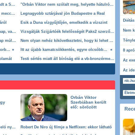
Egy 14 éves lány és egy 20 éves férfi fulladt a Sajóba
"Orbán Viktor nem szólalt meg, helyette hátulról mozgatja az embereit"
Lecserélték a magyar focibírót az európai meccsen
Legnagyobb sztárjával jön Budapestre a Real
áról
Esik a Duna vízgyűjtőjén, emelkedik a vízszint
Most akkor ledolgozós szombat lesz holnap, vagy sem?
Vizsgálják Szijjártóék felelősségét Paks2 szerződéseivel kapcsolatban
Dániában tűnt el a 15 éves kamasz, pár nap múlva Magyarországon találtak rá
Nem olyan nehéz kikövetkeztetni, hogy ki lehet a három jelölt
Kvíz: Tudnád, mit kell tenned, ha egy cukorbeteg rosszul lesz melletted?
Itt az újabb kamatcsökkentés, egyre olcsóbbak a lakáshitelek
8 apró
 blamát
Testi sértés miatt áll bíróság elé a vb-bronzérmes angol csatár
sági elnök
Időjárás
Sport
FN
Közélet
Kultúra
Tudomány
Élet-Stílus
Tec
nlc.hu
Életm
Orbán Viktor
egy
Szerbiában került
elő: sörözött
Rece
Felmondott Balogh Leventénél Az álommeló nyertese
Robert De Niro új filmje a Netflixen: ekkor látható