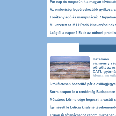
Hatalmas
vízmennyiség
pörgött az ór
CATL-gyárnál 
hivatalos vál
Sorra csapott le a rendőrség Budapesten