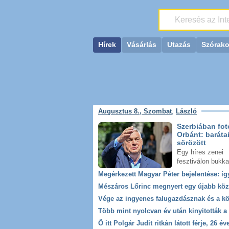
Hírek
Vásárlás
Utazás
Szórak
Augusztus 8., Szombat
,
László
Szerbiában fot
Orbánt: baráta
sörözött
Egy híres zenei
fesztiválon bukkan