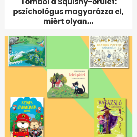
Tombol a Squishy-őrület:
pszichológus magyarázza el,
miért olyan...