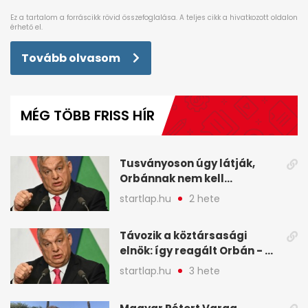
Tovább olvasom
MÉG TÖBB FRISS HÍR
Tusványoson úgy látják,
Orbánnak nem kell
változtatnia - A hét
startlap.hu
2 hete
legfontosabb hírei
képekben
Távozik a köztársasági
elnök: így reagált Orbán - A
hét legfontosabb hírei
startlap.hu
3 hete
képekben