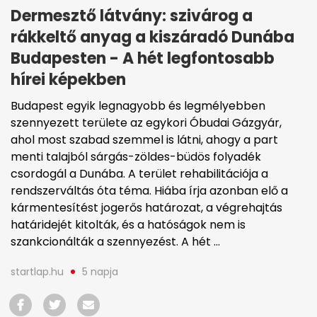
Dermesztő látvány: szivárog a
rákkeltő anyag a kiszáradó Dunába
Budapesten - A hét legfontosabb
hírei képekben
Budapest egyik legnagyobb és legmélyebben
szennyezett területe az egykori Óbudai Gázgyár,
ahol most szabad szemmel is látni, ahogy a part
menti talajból sárgás-zöldes-büdös folyadék
csordogál a Dunába. A terület rehabilitációja a
rendszerváltás óta téma. Hiába írja azonban elő a
kármentesítést jogerős határozat, a végrehajtás
határidejét kitolták, és a hatóságok nem is
szankcionálták a szennyezést. A hét ...
startlap.hu
5 napja