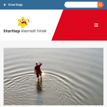
Startlap