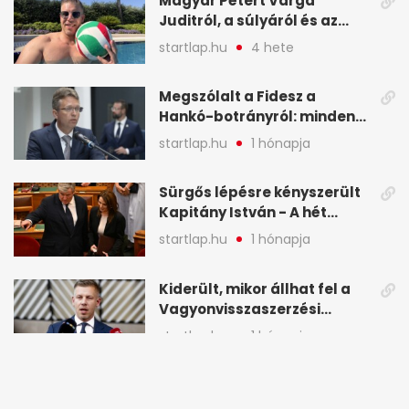
Magyar Pétert Varga
Juditról, a súlyáról és az
alvásidejéről is faggatták a
startlap.hu
4 hete
Redditen, sok kérdésre sírva
röhögős emojival válaszolt -
Megszólalt a Fidesz a
A hét legfontosabb hírei
Hankó-botrányról: minden
képekben
forint jó helyre ment - A hét
startlap.hu
1 hónapja
legfontosabb hírei
képekben
Sürgős lépésre kényszerült
Kapitány István - A hét
legfontosabb hírei
startlap.hu
1 hónapja
képekben
Kiderült, mikor állhat fel a
Vagyonvisszaszerzési
Hivatal - A hét legfontosabb
startlap.hu
1 hónapja
hírei képekben
Varga Judit reagált: Orbán
bántalmazással