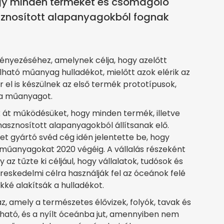
ogy minden terméket és csomagoló
znosított alapanyagokból fognak
ényezéséhez, amelynek célja, hogy azelőtt
lható műanyag hulladékot, mielőtt azok elérik az
 el is készülnek az első termék prototípusok,
 a műanyagot.
ák át működésüket, hogy minden termék, illetve
asznosított alapanyagokból állítsanak elő.
t gyártó svéd cég idén jelentette be, hogy
 műanyagokat 2020 végéig. A vállalás részeként
 tűzte ki céljául, hogy vállalatok, tudósok és
eskedelmi célra használják fel az óceánok felé
kké alakítsák a hulladékot.
, amely a természetes élővizek, folyók, tavak és
ható, és a nyílt óceánba jut, amennyiben nem