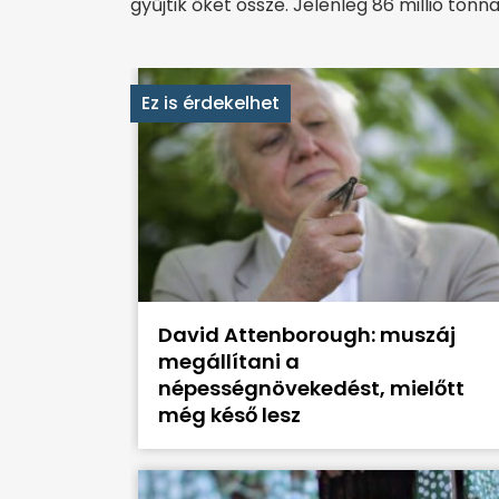
gyűjtik őket össze. Jelenleg 86 millió to
Ez is érdekelhet
David Attenborough: muszáj
megállítani a
népességnövekedést, mielőtt
még késő lesz