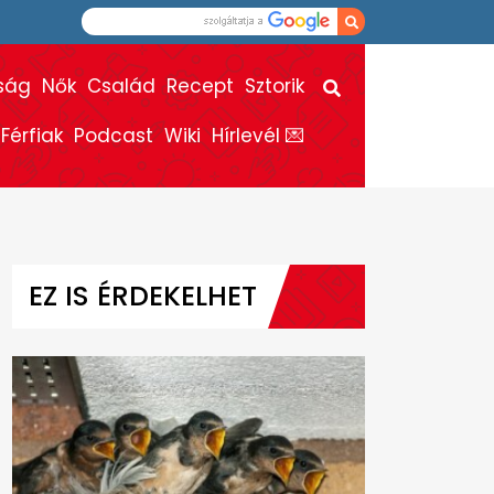
ság
Nők
Család
Recept
Sztorik
Férfiak
Podcast
Wiki
Hírlevél 💌
EZ IS ÉRDEKELHET