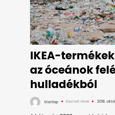
IKEA-termékek 
az óceánok fel
hulladékból
Kiemelt Hírek
2018. októ
Startlap