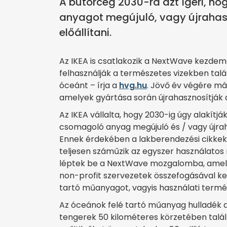
A bútorcég 2030-ra azt ígéri, h
anyagot megújuló, vagy újrahas
előállítani.
Az IKEA is csatlakozik a NextWave kezdem
felhasználják a természetes vizekben talá
óceánt – írja a
hvg.hu
. Jövő év végére már
amelyek gyártása során újrahasznosítják
Az IKEA vállalta, hogy 2030-ig úgy alakítj
csomagoló anyag megújuló és / vagy újrah
Ennek érdekében a lakberendezési cikkeke
teljesen száműzik az egyszer használatos
léptek be a NextWave mozgalomba, amely az
non-profit szervezetek összefogásával ker
tartó műanyagot, vagyis használati termé
Az óceánok felé tartó műanyag hulladék az
tengerek 50 kilométeres körzetében talál