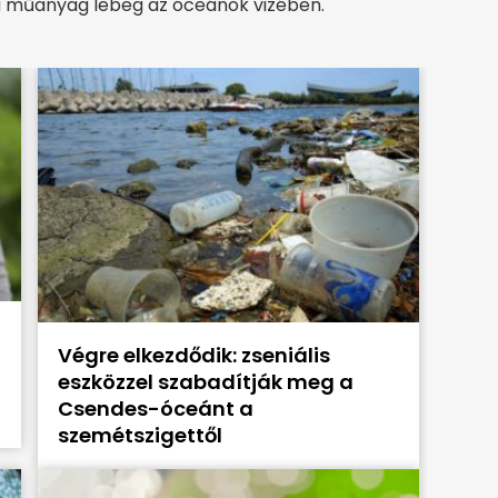
nna műanyag lebeg az óceánok vizében.
Végre elkezdődik: zseniális
eszközzel szabadítják meg a
Csendes-óceánt a
szemétszigettől