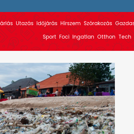
árlás
Utazás
Időjárás
Hírszem
Szórakozás
Gazda
Sport
Foci
Ingatlan
Otthon
Tech