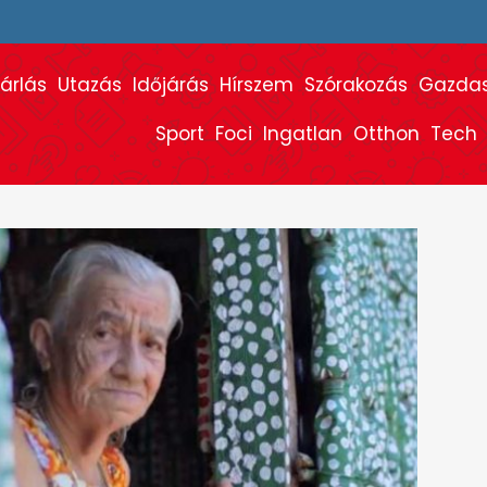
árlás
Utazás
Időjárás
Hírszem
Szórakozás
Gazda
Sport
Foci
Ingatlan
Otthon
Tech