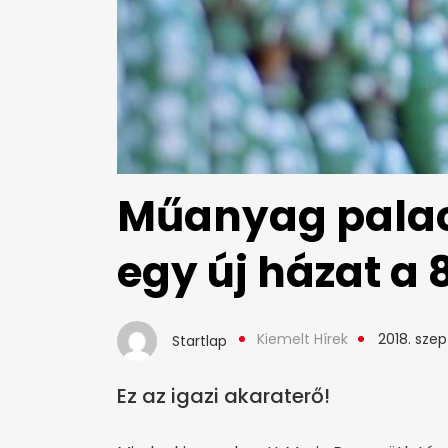
Műanyag palack
egy új házat a 
Kiemelt Hírek
2018. sze
Startlap
Ez az igazi akaraterő!