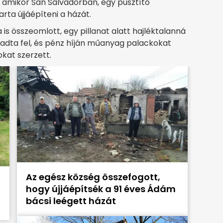
 amikor San Salvadorban, egy pusztító
ta újjáépíteni a házát.
is összeomlott, egy pillanat alatt hajléktalanná
 adta fel, és pénz híján műanyag palackokat
okat szerzett.
Az egész község összefogott,
hogy újjáépítsék a 91 éves Ádám
bácsi leégett házát