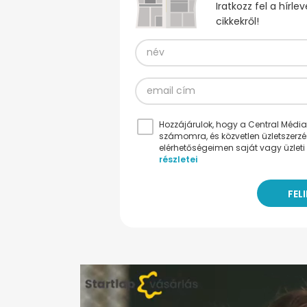
Iratkozz fel a hírl
cikkekről!
Hozzájárulok, hogy a Central Médiacs
számomra, és közvetlen üzletszerz
elérhetőségeimen saját vagy üzleti 
részletei