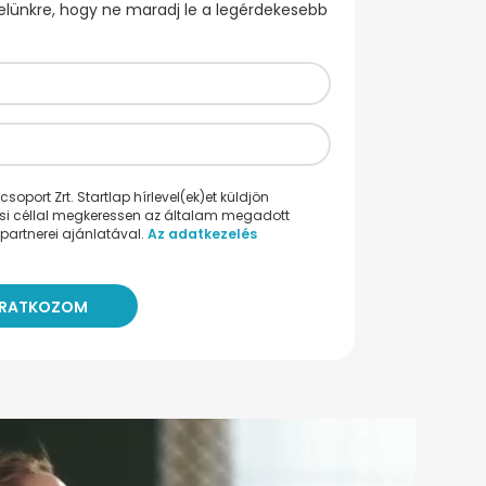
evelünkre, hogy ne maradj le a legérdekesebb
oport Zrt. Startlap hírlevel(ek)et küldjön
ési céllal megkeressen az általam megadott
partnerei ajánlatával.
Az adatkezelés