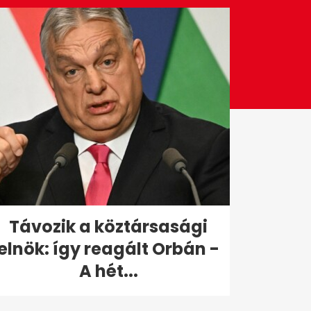
Távozik a köztársasági
elnök: így reagált Orbán -
A hét...