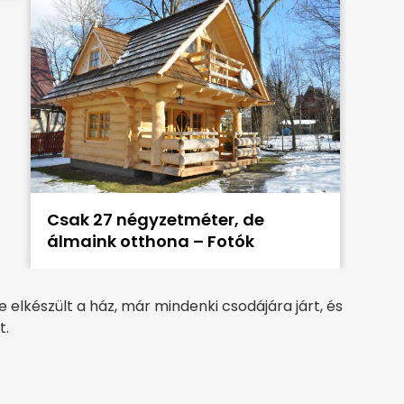
Csak 27 négyzetméter, de
álmaink otthona – Fotók
re elkészült a ház, már mindenki csodájára járt, és
t.