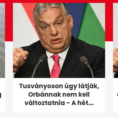
Tusványoson úgy látják,
g
Orbánnak nem kell
változtatnia - A hét...