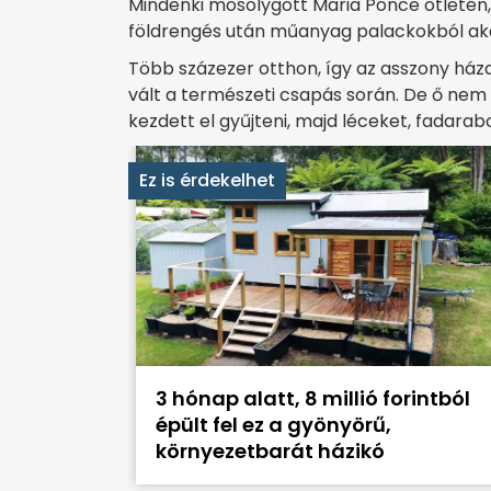
Mindenki mosolygott Maria Ponce ötletén,
földrengés után műanyag palackokból akar
Több százezer otthon, így az asszony háza 
vált a természeti csapás során. De ő nem
kezdett el gyűjteni, majd léceket, fadarab
Ez is érdekelhet
3 hónap alatt, 8 millió forintból
épült fel ez a gyönyörű,
környezetbarát házikó