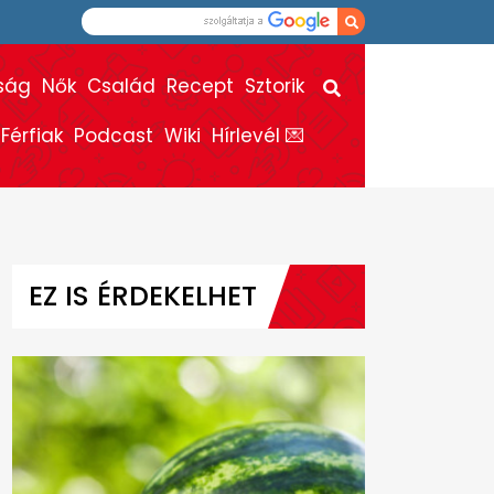
ság
Nők
Család
Recept
Sztorik
Férfiak
Podcast
Wiki
Hírlevél 💌
EZ IS ÉRDEKELHET