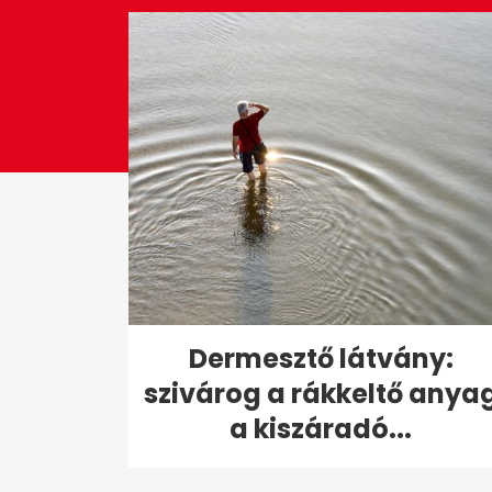
0%
Dermesztő látvány:
szivárog a rákkeltő anya
a kiszáradó...