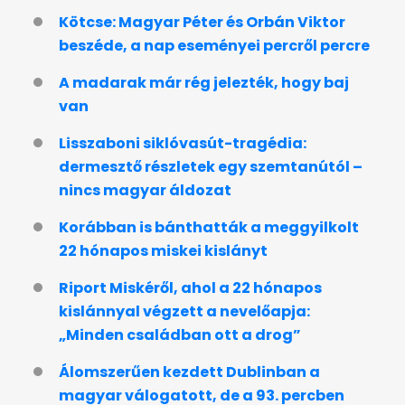
Kötcse: Magyar Péter és Orbán Viktor
beszéde, a nap eseményei percről percre
A madarak már rég jelezték, hogy baj
van
Lisszaboni siklóvasút-tragédia:
dermesztő részletek egy szemtanútól –
nincs magyar áldozat
Korábban is bánthatták a meggyilkolt
22 hónapos miskei kislányt
Riport Miskéről, ahol a 22 hónapos
kislánnyal végzett a nevelőapja:
„Minden családban ott a drog”
Álomszerűen kezdett Dublinban a
magyar válogatott, de a 93. percben