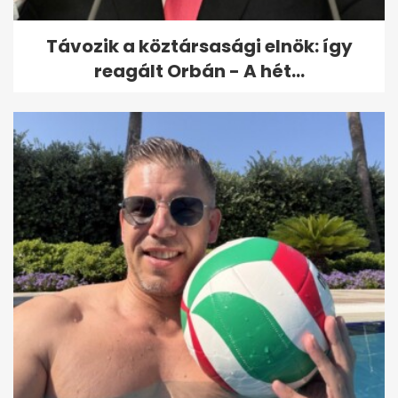
Távozik a köztársasági elnök: így
reagált Orbán - A hét...