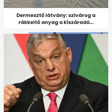
Dermesztő látvány: szivárog a
Dermesztő látvány: szivárog a
rákkeltő anyag a kiszáradó...
rákkeltő anyag a kiszáradó...
Magyar Pétert Varga Juditról,
a súlyáról és az alvásidejéről...