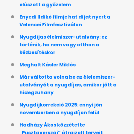
elúszott a győzelem
Enyedi Ildikó filmje hat díjat nyert a
Velencei Filmfesztiválon
Nyugdíjas élelmiszer-utalvány: ez
történik, ha nem vagy otthon a
kézbesítéskor
Meghalt Kásler Miklós
Már váltotta volna be az élelemiszer-
utalványát a nyugdíjas, amikor jött a
hidegzuhany
Nyugdíjkorrekció 2025: ennyi jön
novemberben a nyugdíjon felül
Hadházy Ákos közzétette
„Pusztaverszáj” átrajzolt terveit