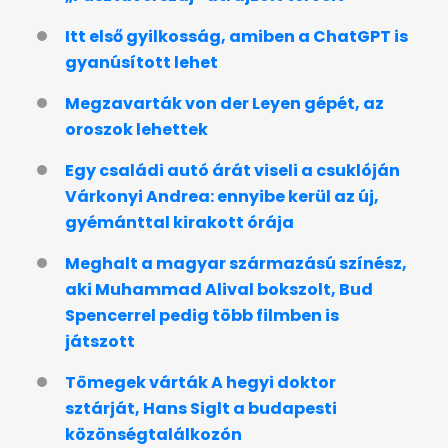
Itt első gyilkosság, amiben a ChatGPT is
gyanúsított lehet
Megzavarták von der Leyen gépét, az
oroszok lehettek
Egy családi autó árát viseli a csuklóján
Várkonyi Andrea: ennyibe kerül az új,
gyémánttal kirakott órája
Meghalt a magyar származású színész,
aki Muhammad Alival bokszolt, Bud
Spencerrel pedig több filmben is
játszott
Tömegek várták A hegyi doktor
sztárját, Hans Siglt a budapesti
közönségtalálkozón