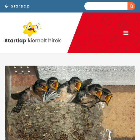
Startlap