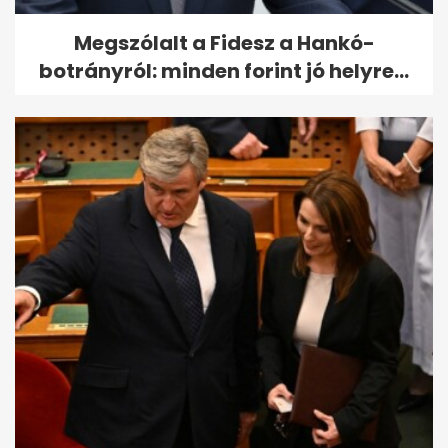
Megszólalt a Fidesz a Hankó-
botrányról: minden forint jó helyre...