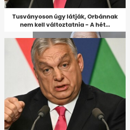
Tusványoson úgy látják, Orbánnak
nem kell változtatnia - A hét...
Orbán Viktor a BL-döntőn: A
Puskás Aréna kicsi - A hét...