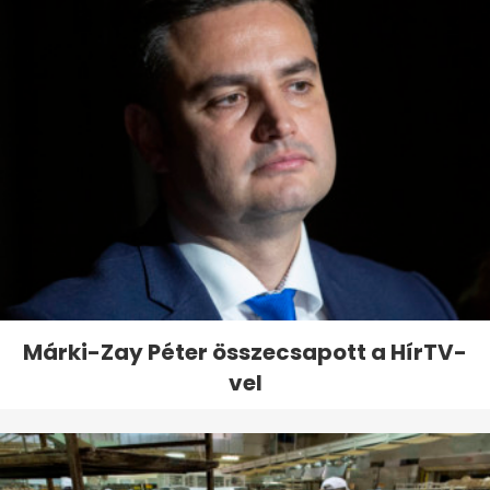
Márki-Zay Péter összecsapott a HírTV-
vel