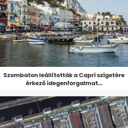
Szombaton leállították a Capri szigetére
érkező idegenforgalmat...