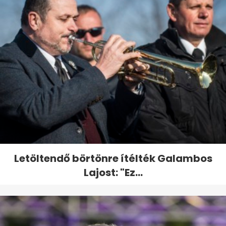
Letöltendő börtönre ítélték Galambos
Lajost: "Ez...