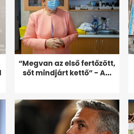
“Megvan az első fertőzött,
l
sőt mindjárt kettő” - A...