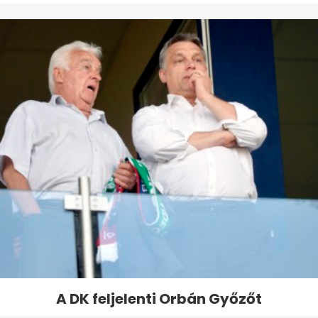
A DK feljelenti Orbán Győzőt