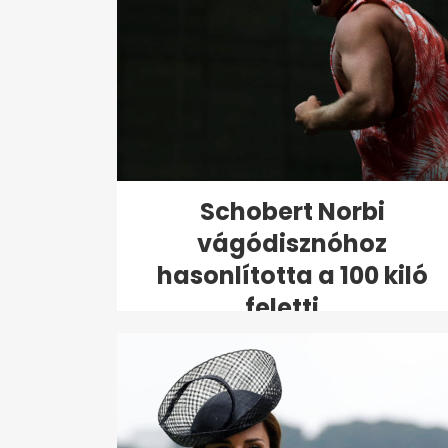
Schobert Norbi
vágódisznóhoz
hasonlította a 100 kiló
feletti...