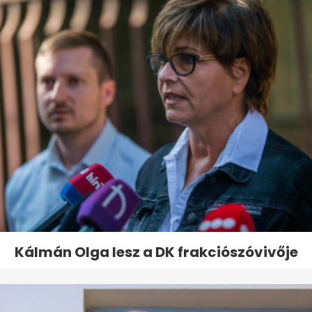
Kálmán Olga lesz a DK frakciószóvivője