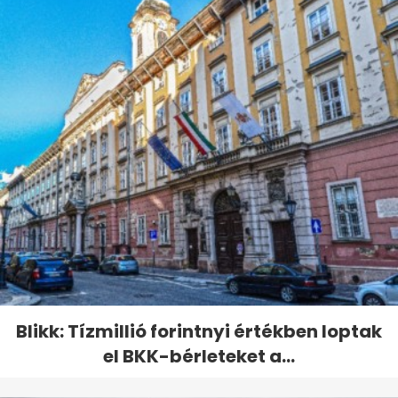
Blikk: Tízmillió forintnyi értékben loptak
el BKK-bérleteket a...