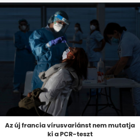
Az új francia vírusvariánst nem mutatja
ki a PCR-teszt