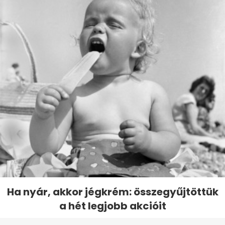
Ha nyár, akkor jégkrém: összegyűjtöttük
a hét legjobb akcióit