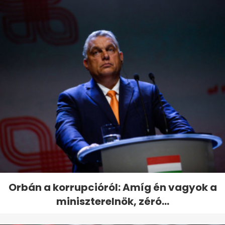
Orbán a korrupcióról: Amíg én vagyok a
miniszterelnök, zéró...