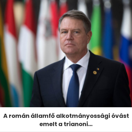
A román államfő alkotmányossági óvást
emelt a trianoni...