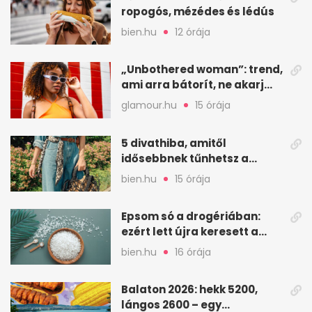
ropogós, mézédes és lédús
bien.hu
12 órája
„Unbothered woman”: trend,
ami arra bátorít, ne akarj
mindenkinek megfelelni
glamour.hu
15 órája
5 divathiba, amitől
idősebbnek tűnhetsz a
korodnál – és hogyan kerüld
bien.hu
15 órája
el
Epsom só a drogériában:
ezért lett újra keresett a
magnézium-szulfát
bien.hu
16 órája
Balaton 2026: hekk 5200,
lángos 2600 – egy