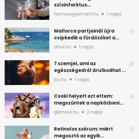
szívinfarktus
megelőzésében, de nem
hamuesgyemant.hu
1 napja
mindenkinek
Mallorca partjainál újra
csipkedik a fürdőzőket a
halak a sekély vízben
drive.hu
1 napja
7 szemjel, ami az
egészségedről árulkodhat –
erre figyelj oda
joy.hu
1 napja
Csoki helyett ezt ettem:
megszűntek a napközbeni
nassolási rohamok
glamour.hu
2 napja
Retinolos szérum: miért
megosztó az egyik