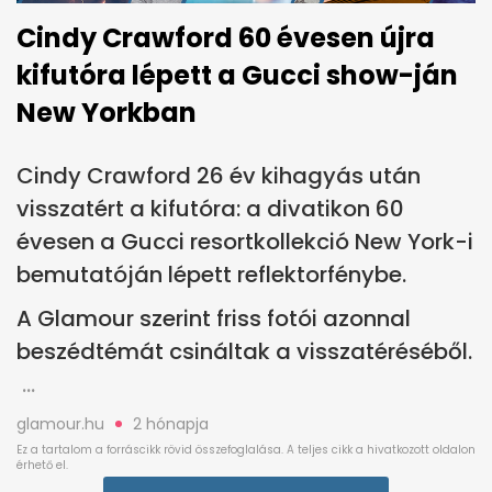
Cindy Crawford 60 évesen újra
kifutóra lépett a Gucci show-ján
New Yorkban
Cindy Crawford 26 év kihagyás után
visszatért a kifutóra: a divatikon 60
évesen a Gucci resortkollekció New York-i
bemutatóján lépett reflektorfénybe.
A Glamour szerint friss fotói azonnal
beszédtémát csináltak a visszatéréséből.
glamour.hu
2 hónapja