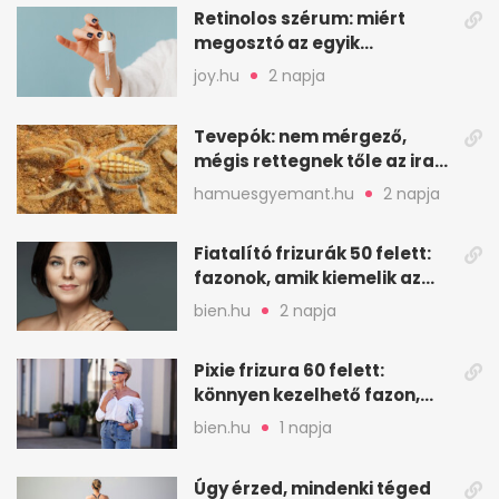
Retinolos szérum: miért
megosztó az egyik
leghatásosabb
joy.hu
2 napja
öregedésgátló?
Tevepók: nem mérgező,
mégis rettegnek tőle az iraki
sivatagban
hamuesgyemant.hu
2 napja
Fiatalító frizurák 50 felett:
fazonok, amik kiemelik az
arcodat
bien.hu
2 napja
Pixie frizura 60 felett:
könnyen kezelhető fazon,
ami karaktert ad
bien.hu
1 napja
Úgy érzed, mindenki téged