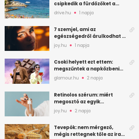
csipkedik a fürdőzőket a
halak a sekély vízben
drive.hu
1 napja
7 szemjel, ami az
egészségedről árulkodhat –
erre figyelj oda
joy.hu
1 napja
Csoki helyett ezt ettem:
megszűntek a napközbeni
nassolási rohamok
glamour.hu
2 napja
Retinolos szérum: miért
megosztó az egyik
leghatásosabb
joy.hu
2 napja
öregedésgátló?
Tevepók: nem mérgező,
mégis rettegnek tőle az iraki