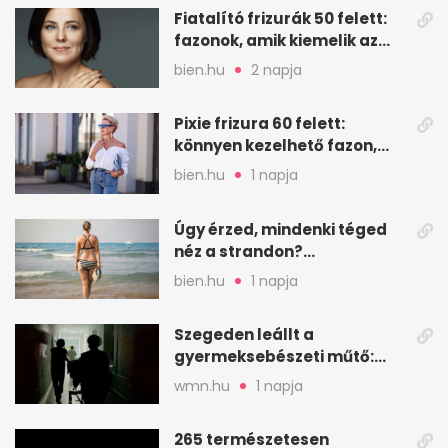
Fiatalító frizurák 50 felett:
fazonok, amik kiemelik az
arcodat
bien.hu
2 napja
Pixie frizura 60 felett:
könnyen kezelhető fazon,
ami karaktert ad
bien.hu
1 napja
Úgy érzed, mindenki téged
néz a strandon?
Pszichológusok szerint más
bien.hu
1 napja
áll a háttérben
Szegeden leállt a
gyermeksebészeti műtő:
elfogytak a tartalékok
wmn.hu
1 napja
265 természetesen