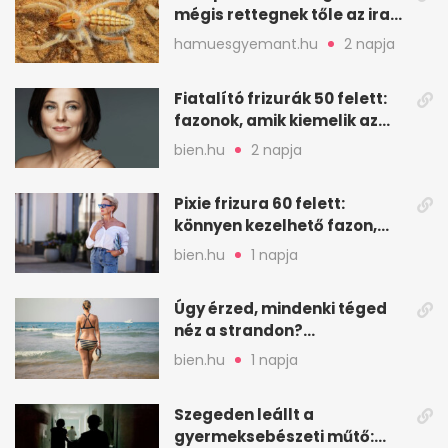
mégis rettegnek tőle az iraki
sivatagban
hamuesgyemant.hu
2 napja
Fiatalító frizurák 50 felett:
fazonok, amik kiemelik az
arcodat
bien.hu
2 napja
Pixie frizura 60 felett:
könnyen kezelhető fazon,
ami karaktert ad
bien.hu
1 napja
Úgy érzed, mindenki téged
néz a strandon?
Pszichológusok szerint más
bien.hu
1 napja
áll a háttérben
Szegeden leállt a
gyermeksebészeti műtő: