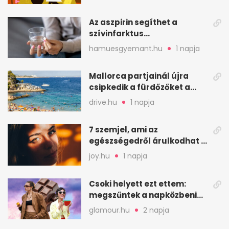
Az aszpirin segíthet a
szívinfarktus
megelőzésében, de nem
hamuesgyemant.hu
1 napja
mindenkinek
Mallorca partjainál újra
csipkedik a fürdőzőket a
halak a sekély vízben
drive.hu
1 napja
7 szemjel, ami az
egészségedről árulkodhat –
erre figyelj oda
joy.hu
1 napja
Csoki helyett ezt ettem:
megszűntek a napközbeni
nassolási rohamok
glamour.hu
2 napja