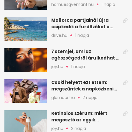
megelőzésében, de nem
hamuesgyemant.hu
1 napja
mindenkinek
Mallorca partjainál újra
csipkedik a fürdőzőket a
halak a sekély vízben
drive.hu
1 napja
7 szemjel, ami az
egészségedről árulkodhat –
erre figyelj oda
joy.hu
1 napja
Csoki helyett ezt ettem:
megszűntek a napközbeni
nassolási rohamok
glamour.hu
2 napja
Retinolos szérum: miért
megosztó az egyik
leghatásosabb
joy.hu
2 napja