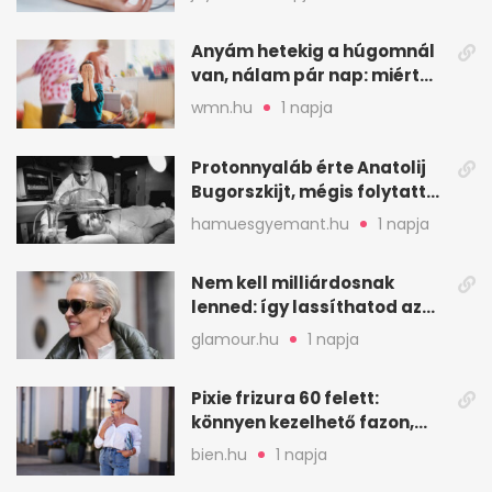
Anyám hetekig a húgomnál
van, nálam pár nap: miért
fáj ennyire?
wmn.hu
1 napja
Protonnyaláb érte Anatolij
Bugorszkijt, mégis folytatta
a munkát
hamuesgyemant.hu
1 napja
Nem kell milliárdosnak
lenned: így lassíthatod az
öregedést a biológus szerint
glamour.hu
1 napja
Pixie frizura 60 felett:
könnyen kezelhető fazon,
ami karaktert ad
bien.hu
1 napja