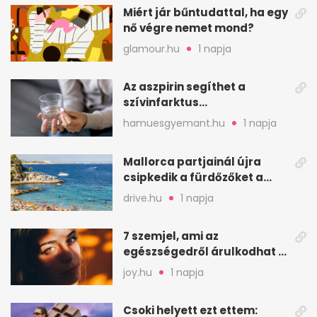
Miért jár bűntudattal, ha egy
nő végre nemet mond?
glamour.hu
1 napja
Az aszpirin segíthet a
szívinfarktus
megelőzésében, de nem
hamuesgyemant.hu
1 napja
mindenkinek
Mallorca partjainál újra
csipkedik a fürdőzőket a
halak a sekély vízben
drive.hu
1 napja
7 szemjel, ami az
egészségedről árulkodhat –
erre figyelj oda
joy.hu
1 napja
Csoki helyett ezt ettem: