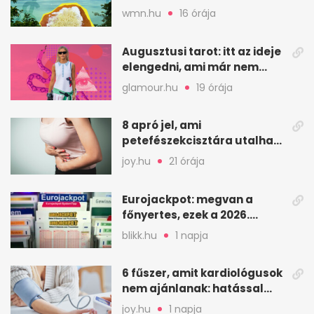
strandnap gyorsan tízezres
wmn.hu
16 órája
Augusztusi tarot: itt az ideje
elengedni, ami már nem
szolgál téged
glamour.hu
19 órája
8 apró jel, ami
petefészekcisztára utalhat
– mire figyelj
joy.hu
21 órája
Eurojackpot: megvan a
főnyertes, ezek a 2026.
augusztus 7-i számok
blikk.hu
1 napja
6 fűszer, amit kardiológusok
nem ajánlanak: hatással
lehet a vérnyomásra
joy.hu
1 napja