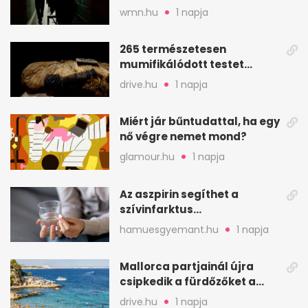
elfogytak a tartalékok
wmn.hu
1 napja
265 természetesen
mumifikálódott testet
találtak egy váci templom
drive.hu
1 napja
kriptájában
Miért jár bűntudattal, ha egy
nő végre nemet mond?
glamour.hu
1 napja
Az aszpirin segíthet a
szívinfarktus
megelőzésében, de nem
hamuesgyemant.hu
1 napja
mindenkinek
Mallorca partjainál újra
csipkedik a fürdőzőket a
halak a sekély vízben
drive.hu
1 napja