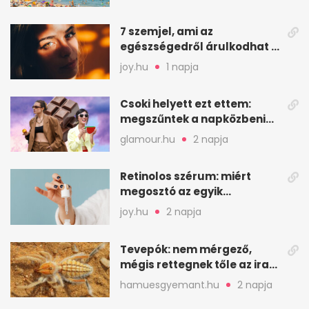
7 szemjel, ami az
egészségedről árulkodhat –
erre figyelj oda
joy.hu
1 napja
Csoki helyett ezt ettem:
megszűntek a napközbeni
nassolási rohamok
glamour.hu
2 napja
Retinolos szérum: miért
megosztó az egyik
leghatásosabb
joy.hu
2 napja
öregedésgátló?
Tevepók: nem mérgező,
mégis rettegnek tőle az iraki
sivatagban
hamuesgyemant.hu
2 napja