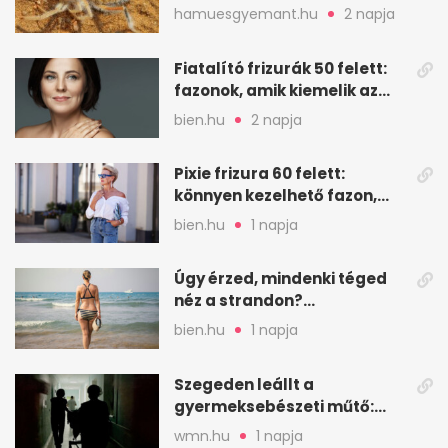
sivatagban
hamuesgyemant.hu
2 napja
Fiatalító frizurák 50 felett:
fazonok, amik kiemelik az
arcodat
bien.hu
2 napja
Pixie frizura 60 felett:
könnyen kezelhető fazon,
ami karaktert ad
bien.hu
1 napja
Úgy érzed, mindenki téged
néz a strandon?
Pszichológusok szerint más
bien.hu
1 napja
áll a háttérben
Szegeden leállt a
gyermeksebészeti műtő:
elfogytak a tartalékok
wmn.hu
1 napja