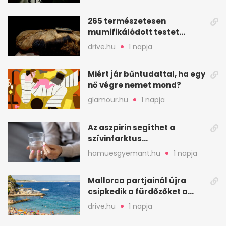
265 természetesen
mumifikálódott testet
találtak egy váci templom
drive.hu
1 napja
kriptájában
Miért jár bűntudattal, ha egy
nő végre nemet mond?
glamour.hu
1 napja
Az aszpirin segíthet a
szívinfarktus
megelőzésében, de nem
hamuesgyemant.hu
1 napja
mindenkinek
Mallorca partjainál újra
csipkedik a fürdőzőket a
halak a sekély vízben
drive.hu
1 napja