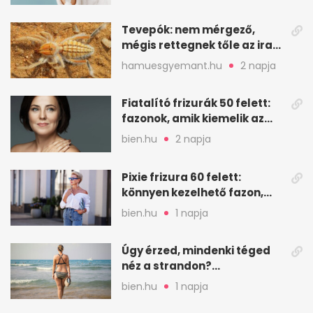
öregedésgátló?
Tevepók: nem mérgező,
mégis rettegnek tőle az iraki
sivatagban
hamuesgyemant.hu
2 napja
Fiatalító frizurák 50 felett:
fazonok, amik kiemelik az
arcodat
bien.hu
2 napja
Pixie frizura 60 felett:
könnyen kezelhető fazon,
ami karaktert ad
bien.hu
1 napja
Úgy érzed, mindenki téged
néz a strandon?
Pszichológusok szerint más
bien.hu
1 napja
áll a háttérben