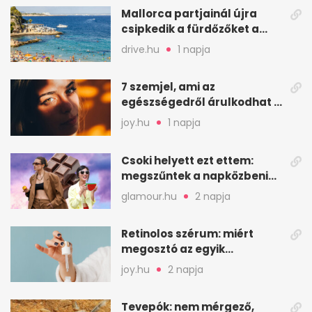
Mallorca partjainál újra
csipkedik a fürdőzőket a
halak a sekély vízben
drive.hu
1 napja
7 szemjel, ami az
egészségedről árulkodhat –
erre figyelj oda
joy.hu
1 napja
Csoki helyett ezt ettem:
megszűntek a napközbeni
nassolási rohamok
glamour.hu
2 napja
Retinolos szérum: miért
megosztó az egyik
leghatásosabb
joy.hu
2 napja
öregedésgátló?
Tevepók: nem mérgező,