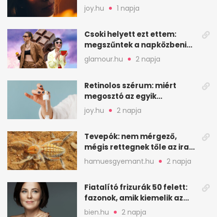
erre figyelj oda
joy.hu
1 napja
Csoki helyett ezt ettem:
megszűntek a napközbeni
nassolási rohamok
glamour.hu
2 napja
Retinolos szérum: miért
megosztó az egyik
leghatásosabb
joy.hu
2 napja
öregedésgátló?
Tevepók: nem mérgező,
mégis rettegnek tőle az iraki
sivatagban
hamuesgyemant.hu
2 napja
Fiatalító frizurák 50 felett:
fazonok, amik kiemelik az
arcodat
bien.hu
2 napja