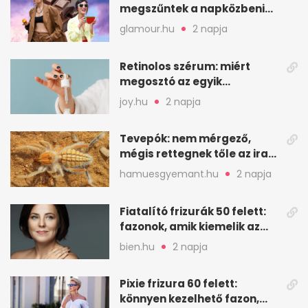
megszűntek a napközbeni
nassolási rohamok
glamour.hu
2 napja
Retinolos szérum: miért
megosztó az egyik
leghatásosabb
joy.hu
2 napja
öregedésgátló?
Tevepók: nem mérgező,
mégis rettegnek tőle az iraki
sivatagban
hamuesgyemant.hu
2 napja
Fiatalító frizurák 50 felett:
fazonok, amik kiemelik az
arcodat
bien.hu
2 napja
Pixie frizura 60 felett:
könnyen kezelhető fazon,