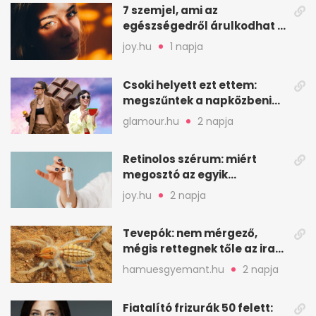
7 szemjel, ami az
egészségedről árulkodhat –
erre figyelj oda
joy.hu
1 napja
Csoki helyett ezt ettem:
megszűntek a napközbeni
nassolási rohamok
glamour.hu
2 napja
Retinolos szérum: miért
megosztó az egyik
leghatásosabb
joy.hu
2 napja
öregedésgátló?
Tevepók: nem mérgező,
mégis rettegnek tőle az iraki
sivatagban
hamuesgyemant.hu
2 napja
Fiatalító frizurák 50 felett: