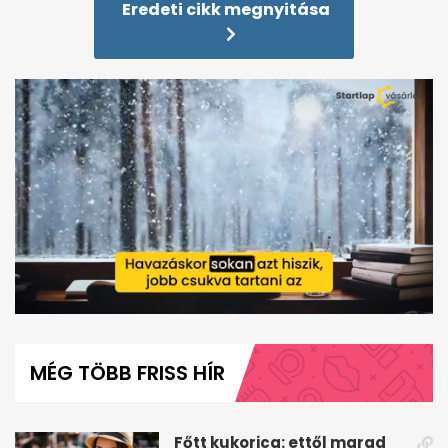
Eredeti cikk megnyitása
0
seconds
of
MÉG TÖBB FRISS HÍR
1
minute,
4
seconds
Főtt kukorica: ettől marad