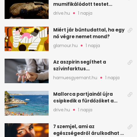
mumifikálódott testet
találtak egy váci templom
drive.hu
1 napja
kriptájában
Miért jár bűntudattal, ha egy
nő végre nemet mond?
glamour.hu
1 napja
Az aszpirin segíthet a
szívinfarktus
megelőzésében, de nem
hamuesgyemant.hu
1 napja
mindenkinek
Mallorca partjainál újra
csipkedik a fürdőzőket a
halak a sekély vízben
drive.hu
1 napja
7 szemjel, ami az
egészségedről árulkodhat –