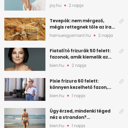
leghatásosabb
joy.hu
2 napja
öregedésgátló?
Tevepók: nem mérgező,
mégis rettegnek tőle az iraki
sivatagban
hamuesgyemant.hu
2 napja
Fiatalító frizurák 50 felett:
fazonok, amik kiemelik az
arcodat
bien.hu
2 napja
Pixie frizura 60 felett:
könnyen kezelhető fazon,
ami karaktert ad
bien.hu
1 napja
Úgy érzed, mindenki téged
néz a strandon?
Pszichológusok szerint más
bien.hu
1 napja