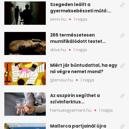
Szegeden leállt a
gyermeksebészeti műtő:
elfogytak a tartalékok
wmn.hu
1 napja
265 természetesen
mumifikálódott testet
találtak egy váci templom
drive.hu
1 napja
kriptájában
Miért jár bűntudattal, ha egy
nő végre nemet mond?
glamour.hu
1 napja
Az aszpirin segíthet a
szívinfarktus
megelőzésében, de nem
hamuesgyemant.hu
1 napja
mindenkinek
Mallorca partjainál újra