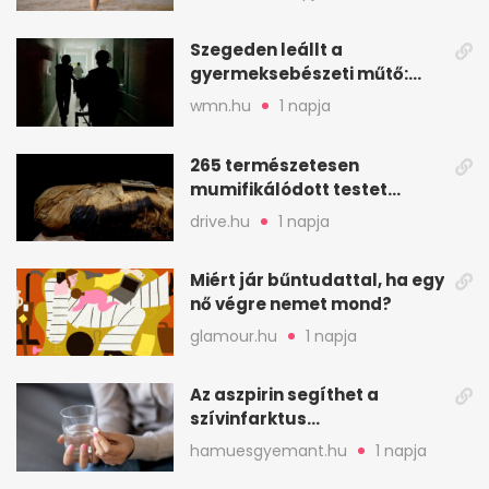
áll a háttérben
Szegeden leállt a
gyermeksebészeti műtő:
elfogytak a tartalékok
wmn.hu
1 napja
265 természetesen
mumifikálódott testet
találtak egy váci templom
drive.hu
1 napja
kriptájában
Miért jár bűntudattal, ha egy
nő végre nemet mond?
glamour.hu
1 napja
Az aszpirin segíthet a
szívinfarktus
megelőzésében, de nem
hamuesgyemant.hu
1 napja
mindenkinek