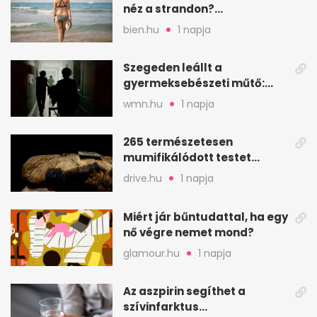
néz a strandon?
Pszichológusok szerint más
bien.hu
1 napja
áll a háttérben
Szegeden leállt a
gyermeksebészeti műtő:
elfogytak a tartalékok
wmn.hu
1 napja
265 természetesen
mumifikálódott testet
találtak egy váci templom
drive.hu
1 napja
kriptájában
Miért jár bűntudattal, ha egy
nő végre nemet mond?
glamour.hu
1 napja
Az aszpirin segíthet a
szívinfarktus