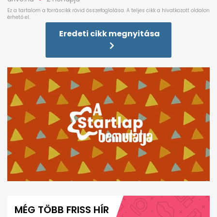
Eredeti cikk megnyitása
0
seconds
of
MÉG TÖBB FRISS HÍR
4
minutes,