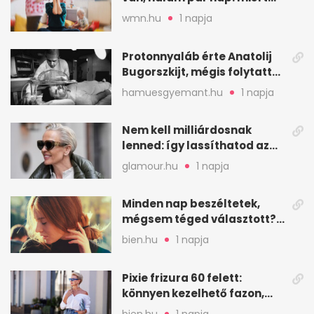
fáj ennyire?
wmn.hu
1 napja
Protonnyaláb érte Anatolij
Bugorszkijt, mégis folytatta
a munkát
hamuesgyemant.hu
1 napja
Nem kell milliárdosnak
lenned: így lassíthatod az
öregedést a biológus szerint
glamour.hu
1 napja
Minden nap beszéltetek,
mégsem téged választott?
Ez az érzelmi csapda
bien.hu
1 napja
Pixie frizura 60 felett:
könnyen kezelhető fazon,
ami karaktert ad
bien.hu
1 napja