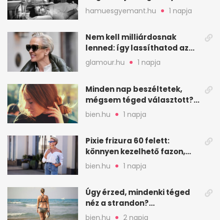
a munkát
hamuesgyemant.hu
1 napja
Nem kell milliárdosnak
lenned: így lassíthatod az
öregedést a biológus szerint
glamour.hu
1 napja
Minden nap beszéltetek,
mégsem téged választott?
Ez az érzelmi csapda
bien.hu
1 napja
Pixie frizura 60 felett:
könnyen kezelhető fazon,
ami karaktert ad
bien.hu
1 napja
Úgy érzed, mindenki téged
néz a strandon?
Pszichológusok szerint más
bien.hu
2 napja