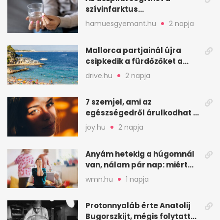
szívinfarktus
megelőzésében, de nem
hamuesgyemant.hu
2 napja
mindenkinek
Mallorca partjainál újra
csipkedik a fürdőzőket a
halak a sekély vízben
drive.hu
2 napja
7 szemjel, ami az
egészségedről árulkodhat –
erre figyelj oda
joy.hu
2 napja
Anyám hetekig a húgomnál
van, nálam pár nap: miért
fáj ennyire?
wmn.hu
1 napja
Protonnyaláb érte Anatolij
Bugorszkijt, mégis folytatta