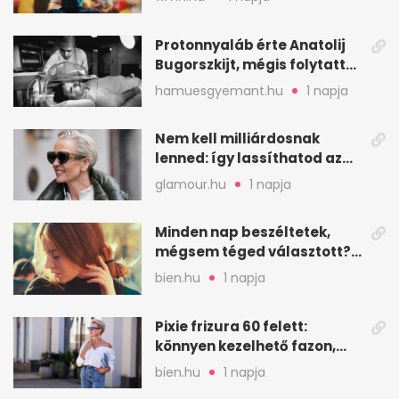
Protonnyaláb érte Anatolij
Bugorszkijt, mégis folytatta
a munkát
hamuesgyemant.hu
1 napja
Nem kell milliárdosnak
lenned: így lassíthatod az
öregedést a biológus szerint
glamour.hu
1 napja
Minden nap beszéltetek,
mégsem téged választott?
Ez az érzelmi csapda
bien.hu
1 napja
Pixie frizura 60 felett:
könnyen kezelhető fazon,
ami karaktert ad
bien.hu
1 napja