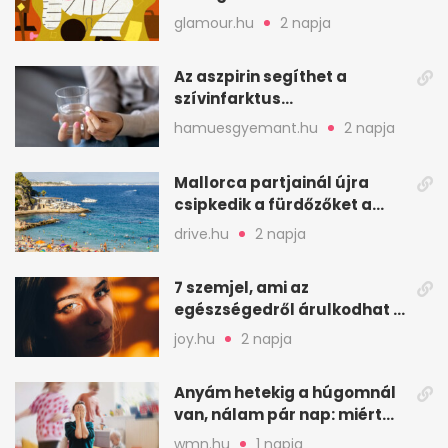
glamour.hu
2 napja
Az aszpirin segíthet a
szívinfarktus
megelőzésében, de nem
hamuesgyemant.hu
2 napja
mindenkinek
Mallorca partjainál újra
csipkedik a fürdőzőket a
halak a sekély vízben
drive.hu
2 napja
7 szemjel, ami az
egészségedről árulkodhat –
erre figyelj oda
joy.hu
2 napja
Anyám hetekig a húgomnál
van, nálam pár nap: miért
fáj ennyire?
wmn.hu
1 napja