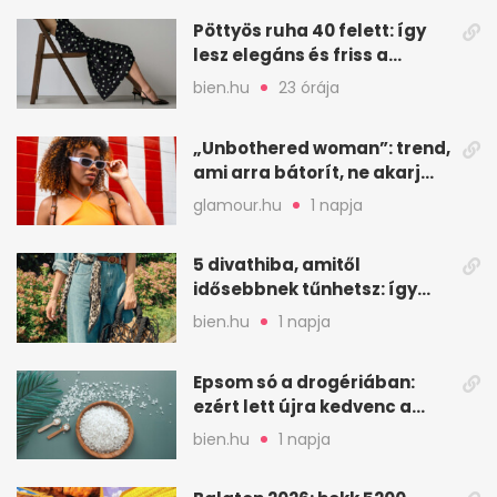
Pöttyös ruha 40 felett: így
lesz elegáns és friss a
kedvenc minta
bien.hu
23 órája
„Unbothered woman”: trend,
ami arra bátorít, ne akarj
mindenkinek megfelelni
glamour.hu
1 napja
5 divathiba, amitől
idősebbnek tűnhetsz: így
frissíts a megjelenéseden
bien.hu
1 napja
Epsom só a drogériában:
ezért lett újra kedvenc a
magnézium-szulfát
bien.hu
1 napja