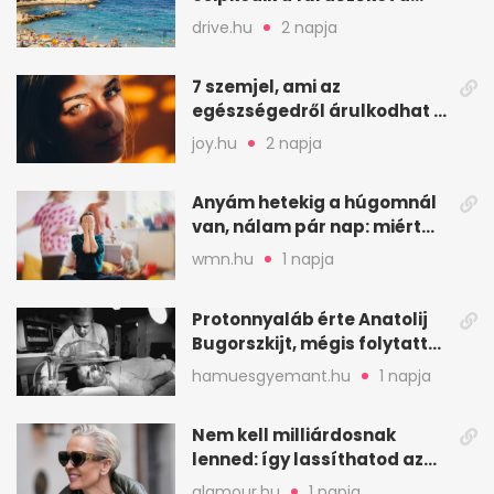
halak a sekély vízben
drive.hu
2 napja
7 szemjel, ami az
egészségedről árulkodhat –
erre figyelj oda
joy.hu
2 napja
Anyám hetekig a húgomnál
van, nálam pár nap: miért
fáj ennyire?
wmn.hu
1 napja
Protonnyaláb érte Anatolij
Bugorszkijt, mégis folytatta
a munkát
hamuesgyemant.hu
1 napja
Nem kell milliárdosnak
lenned: így lassíthatod az
öregedést a biológus szerint
glamour.hu
1 napja