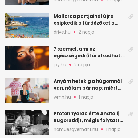
mindenkinek
Mallorca partjainál újra
csipkedik a fürdőzőket a
halak a sekély vízben
drive.hu
2 napja
7 szemjel, ami az
egészségedről árulkodhat –
erre figyelj oda
joy.hu
2 napja
Anyám hetekig a húgomnál
van, nálam pár nap: miért
fáj ennyire?
wmn.hu
1 napja
Protonnyaláb érte Anatolij
Bugorszkijt, mégis folytatta
a munkát
hamuesgyemant.hu
1 napja