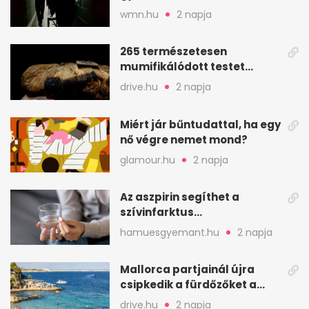
elfogytak a tartalékok
wmn.hu
2 napja
265 természetesen
mumifikálódott testet
találtak egy váci templom
drive.hu
2 napja
kriptájában
Miért jár bűntudattal, ha egy
nő végre nemet mond?
glamour.hu
2 napja
Az aszpirin segíthet a
szívinfarktus
megelőzésében, de nem
hamuesgyemant.hu
2 napja
mindenkinek
Mallorca partjainál újra
csipkedik a fürdőzőket a
halak a sekély vízben
drive.hu
2 napja