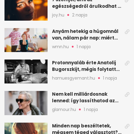
egészségedről árulkodhat –
erre figyelj oda
joy.hu
2 napja
Anyám hetekig a húgomnál
van, nálam pár nap: miért
fáj ennyire?
wmn.hu
1 napja
Protonnyaláb érte Anatolij
Bugorszkijt, mégis folytatta
a munkát
hamuesgyemant.hu
1 napja
Nem kell milliárdosnak
lenned: így lassíthatod az
öregedést a biológus szerint
glamour.hu
1 napja
Minden nap beszéltetek,
mégsem téged választott?