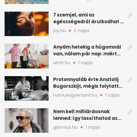
7 szemjel, ami az
egészségedről árulkodhat –
erre figyelj oda
joy.hu
2 napja
Anyám hetekig a húgomnál
van, nálam pár nap: miért
fáj ennyire?
wmn.hu
1 napja
Protonnyaláb érte Anatolij
Bugorszkijt, mégis folytatta
a munkát
hamuesgyemant.hu
1 napja
Nem kell milliárdosnak
lenned: így lassíthatod az
öregedést a biológus szerint
glamour.hu
1 napja