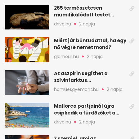
265 természetesen
mumifikálódott testet
találtak egy váci templom
drive.hu
2 napja
kriptájában
Miért jár bűntudattal, ha egy
nő végre nemet mond?
glamour.hu
2 napja
Az aszpirin segíthet a
szívinfarktus
megelőzésében, de nem
hamuesgyemant.hu
2 napja
mindenkinek
Mallorca partjainál újra
csipkedik a fürdőzőket a
halak a sekély vízben
drive.hu
2 napja
7 szemjel, ami az