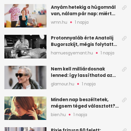
Anyám hetekig a húgomnál
van, nálam pár nap: miért
fáj ennyire?
wmn.hu
1 napja
Protonnyaláb érte Anatolij
Bugorszkijt, mégis folytatta
a munkát
hamuesgyemant.hu
1 napja
Nem kell milliárdosnak
lenned: így lassíthatod az
öregedést a biológus szerint
glamour.hu
1 napja
Minden nap beszéltetek,
mégsem téged választott?
Ez az érzelmi csapda
bien.hu
1 napja
Pixie frizura 60 felett: