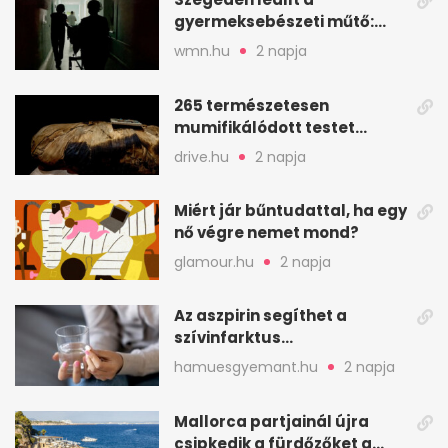
gyermeksebészeti műtő:
elfogytak a tartalékok
wmn.hu
2 napja
265 természetesen
mumifikálódott testet
találtak egy váci templom
drive.hu
2 napja
kriptájában
Miért jár bűntudattal, ha egy
nő végre nemet mond?
glamour.hu
2 napja
Az aszpirin segíthet a
szívinfarktus
megelőzésében, de nem
hamuesgyemant.hu
2 napja
mindenkinek
Mallorca partjainál újra
csipkedik a fürdőzőket a