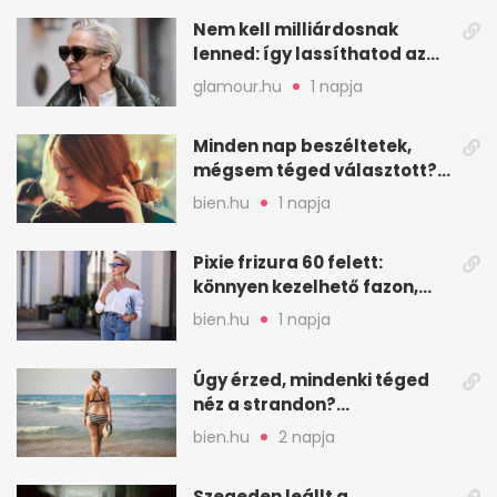
Nem kell milliárdosnak
lenned: így lassíthatod az
öregedést a biológus szerint
glamour.hu
1 napja
Minden nap beszéltetek,
mégsem téged választott?
Ez az érzelmi csapda
bien.hu
1 napja
Pixie frizura 60 felett:
könnyen kezelhető fazon,
ami karaktert ad
bien.hu
1 napja
Úgy érzed, mindenki téged
néz a strandon?
Pszichológusok szerint más
bien.hu
2 napja
áll a háttérben
Szegeden leállt a