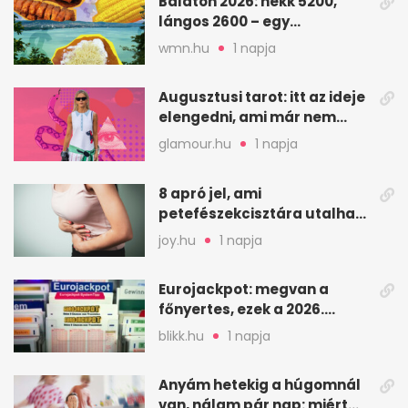
Balaton 2026: hekk 5200,
lángos 2600 – egy
strandnap gyorsan tízezres
wmn.hu
1 napja
Augusztusi tarot: itt az ideje
elengedni, ami már nem
szolgál téged
glamour.hu
1 napja
8 apró jel, ami
petefészekcisztára utalhat
– mire figyelj
joy.hu
1 napja
Eurojackpot: megvan a
főnyertes, ezek a 2026.
augusztus 7-i számok
blikk.hu
1 napja
Anyám hetekig a húgomnál
van, nálam pár nap: miért