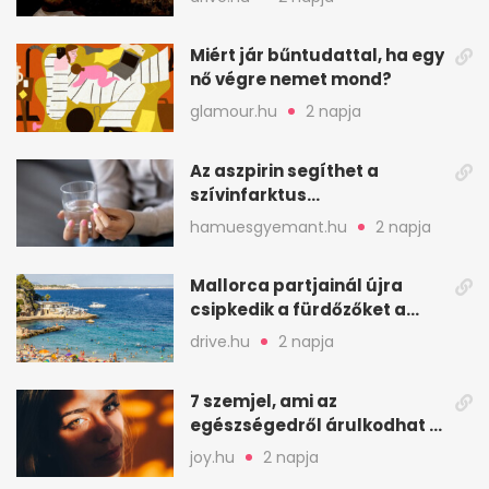
kriptájában
Miért jár bűntudattal, ha egy
nő végre nemet mond?
glamour.hu
2 napja
Az aszpirin segíthet a
szívinfarktus
megelőzésében, de nem
hamuesgyemant.hu
2 napja
mindenkinek
Mallorca partjainál újra
csipkedik a fürdőzőket a
halak a sekély vízben
drive.hu
2 napja
7 szemjel, ami az
egészségedről árulkodhat –
erre figyelj oda
joy.hu
2 napja