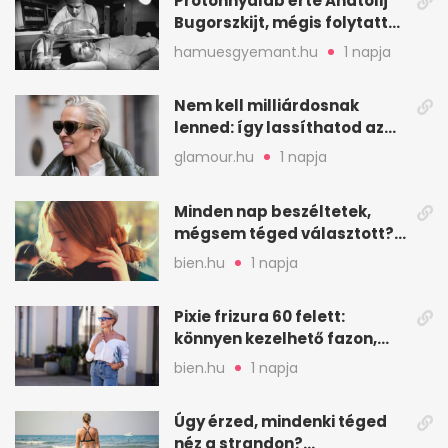
Protonnyaláb érte Anatolij
Bugorszkijt, mégis folytatta
a munkát
hamuesgyemant.hu
1 napja
Nem kell milliárdosnak
lenned: így lassíthatod az
öregedést a biológus szerint
glamour.hu
1 napja
Minden nap beszéltetek,
mégsem téged választott?
Ez az érzelmi csapda
bien.hu
1 napja
Pixie frizura 60 felett:
könnyen kezelhető fazon,
ami karaktert ad
bien.hu
1 napja
Úgy érzed, mindenki téged
néz a strandon?