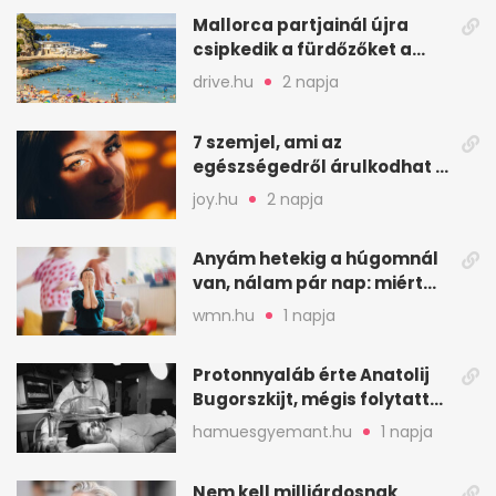
Mallorca partjainál újra
csipkedik a fürdőzőket a
halak a sekély vízben
drive.hu
2 napja
7 szemjel, ami az
egészségedről árulkodhat –
erre figyelj oda
joy.hu
2 napja
Anyám hetekig a húgomnál
van, nálam pár nap: miért
fáj ennyire?
wmn.hu
1 napja
Protonnyaláb érte Anatolij
Bugorszkijt, mégis folytatta
a munkát
hamuesgyemant.hu
1 napja
Nem kell milliárdosnak