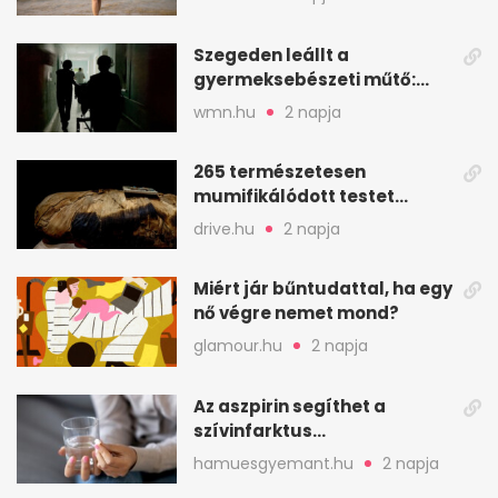
áll a háttérben
Szegeden leállt a
gyermeksebészeti műtő:
elfogytak a tartalékok
wmn.hu
2 napja
265 természetesen
mumifikálódott testet
találtak egy váci templom
drive.hu
2 napja
kriptájában
Miért jár bűntudattal, ha egy
nő végre nemet mond?
glamour.hu
2 napja
Az aszpirin segíthet a
szívinfarktus
megelőzésében, de nem
hamuesgyemant.hu
2 napja
mindenkinek