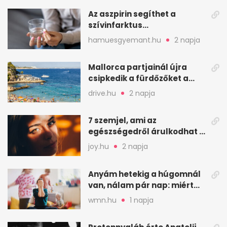
Az aszpirin segíthet a
szívinfarktus
megelőzésében, de nem
hamuesgyemant.hu
2 napja
mindenkinek
Mallorca partjainál újra
csipkedik a fürdőzőket a
halak a sekély vízben
drive.hu
2 napja
7 szemjel, ami az
egészségedről árulkodhat –
erre figyelj oda
joy.hu
2 napja
Anyám hetekig a húgomnál
van, nálam pár nap: miért
fáj ennyire?
wmn.hu
1 napja