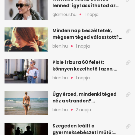
lenned: így lassíthatod az
öregedést a biológus szerint
glamour.hu
1 napja
Minden nap beszéltetek,
mégsem téged választott?
Ez az érzelmi csapda
bien.hu
1 napja
Pixie frizura 60 felett:
könnyen kezelhető fazon,
ami karaktert ad
bien.hu
1 napja
Úgy érzed, mindenki téged
néz a strandon?
Pszichológusok szerint más
bien.hu
2 napja
áll a háttérben
Szegeden leállt a
gyermeksebészeti műtő: