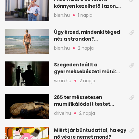
könnyen kezelhető fazon,
ami karaktert ad
bien.hu
1 napja
Úgy érzed, mindenki téged
néz a strandon?
Pszichológusok szerint más
bien.hu
2 napja
áll a háttérben
Szegeden leállt a
gyermeksebészeti műtő:
elfogytak a tartalékok
wmn.hu
2 napja
265 természetesen
mumifikálódott testet
találtak egy váci templom
drive.hu
2 napja
kriptájában
Miért jár bűntudattal, ha egy
nő végre nemet mond?