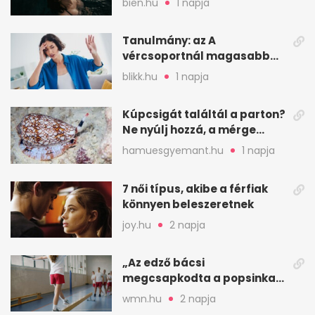
bien.hu
1 napja
elengedés
Tanulmány: az A
vércsoportnál magasabb
lehet a sztrók kockázata
blikk.hu
1 napja
Kúpcsigát találtál a parton?
Ne nyúlj hozzá, a mérge
halálos is lehet
hamuesgyemant.hu
1 napja
7 női típus, akibe a férfiak
könnyen beleszeretnek
joy.hu
2 napja
„Az edző bácsi
megcsapkodta a popsinkat”
– Klára nyári táboros
wmn.hu
2 napja
története