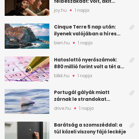
félbeszakadt: volt, akit
faképnél hagytak
joy.hu
1 napja
Cinque Terre 5 nap után:
ilyenek valójában a híres
olasz falvak
bien.hu
1 napja
Hatoslottó nyerőszámok:
880 millió forint volt a tét a
32. héten
blikk.hu
1 napja
Portugál gályák miatt
zárnak le strandokat
Spanyolország északi
drive.hu
1 napja
partján
Barátság a szomszéddal: a
túl közeli viszony fájó leckéje