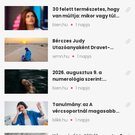
30 felett természetes, hogy
van múltja: mikor vagy túl
válogatós?
bien.hu
1 napja
Bérczes Judy
Utazóanyaként Dravet-
szindrómás kislányával is
wmn.hu
1 napja
utazik
2026. augusztus 9. a
numerológia szerint:
lezárás, megbocsátás,
bien.hu
1 napja
elengedés
Tanulmány: az A
vércsoportnál magasabb
lehet a sztrók kockázata
blikk.hu
1 napja