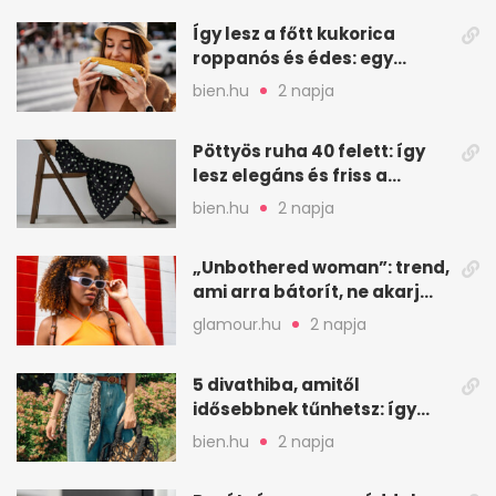
Így lesz a főtt kukorica
roppanós és édes: egy
zöldséges trükkje
bien.hu
2 napja
Pöttyös ruha 40 felett: így
lesz elegáns és friss a
kedvenc minta
bien.hu
2 napja
„Unbothered woman”: trend,
ami arra bátorít, ne akarj
mindenkinek megfelelni
glamour.hu
2 napja
5 divathiba, amitől
idősebbnek tűnhetsz: így
frissíts a megjelenéseden
bien.hu
2 napja