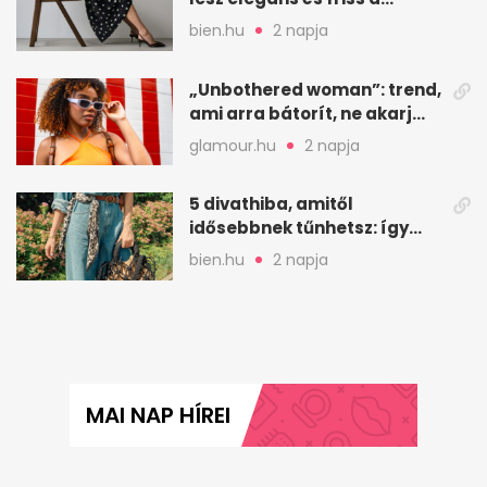
kedvenc minta
bien.hu
2 napja
„Unbothered woman”: trend,
ami arra bátorít, ne akarj
mindenkinek megfelelni
glamour.hu
2 napja
5 divathiba, amitől
idősebbnek tűnhetsz: így
frissíts a megjelenéseden
bien.hu
2 napja
MAI NAP HÍREI