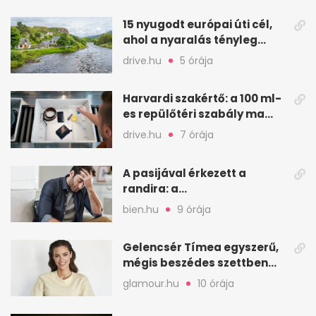
seconds
15 nyugodt európai úti cél,
ahol a nyaralás tényleg
pihenés
drive.hu
5 órája
Harvardi szakértő: a 100 ml-
es repülőtéri szabály ma
már színjáték
drive.hu
7 órája
A pasijával érkezett a
randira: a
legmegdöbbentőbb első
bien.hu
9 órája
randi sztorik
Gelencsér Tímea egyszerű,
mégis beszédes szettben
ünnepelte a lánybúcsút
glamour.hu
10 órája