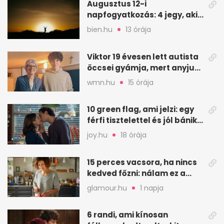
Augusztus 12-i
napfogyatkozás: 4 jegy, akit
a leginkább megérint
bien.hu
13 órája
Viktor 19 évesen lett autista
öccsei gyámja, mert anyjuk
életéért küzd
wmn.hu
15 órája
10 green flag, ami jelzi: egy
férfi tisztelettel és jól bánik
veled
joy.hu
18 órája
15 perces vacsora, ha nincs
kedved főzni: nálam ez a
biztos mentőöv
glamour.hu
1 napja
6 randi, ami kínosan