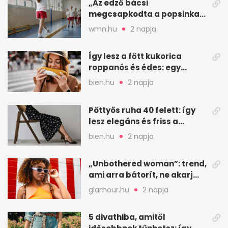
„Az edző bácsi
megcsapkodta a popsinkat”
– Klára nyári táboros
wmn.hu
2 napja
története
Így lesz a főtt kukorica
roppanós és édes: egy
zöldséges trükkje
bien.hu
2 napja
Pöttyös ruha 40 felett: így
lesz elegáns és friss a
kedvenc minta
bien.hu
2 napja
„Unbothered woman”: trend,
ami arra bátorít, ne akarj
mindenkinek megfelelni
glamour.hu
2 napja
5 divathiba, amitől