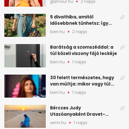
glamour.hu
2 napja
5 divathiba, amitől
idősebbnek tűnhetsz: így
frissíts a megjelenéseden
bien.hu
2 napja
Barátság a szomszéddal: a
túl közeli viszony fájó leckéje
bien.hu
1 napja
30 felett természetes, hogy
van múltja: mikor vagy túl
válogatós?
bien.hu
1 napja
Bérczes Judy
Utazóanyaként Dravet-
szindrómás kislányával is
wmn.hu
1 napja
utazik