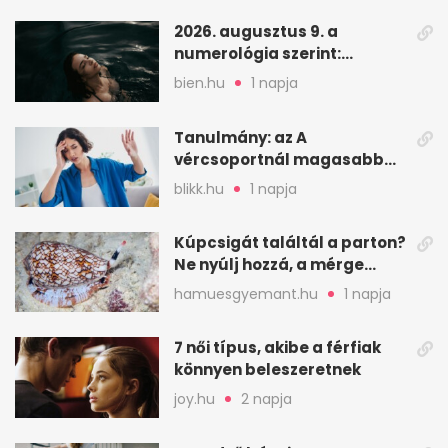
2026. augusztus 9. a
numerológia szerint:
lezárás, megbocsátás,
bien.hu
1 napja
elengedés
Tanulmány: az A
vércsoportnál magasabb
lehet a sztrók kockázata
blikk.hu
1 napja
Kúpcsigát találtál a parton?
Ne nyúlj hozzá, a mérge
halálos is lehet
hamuesgyemant.hu
1 napja
7 női típus, akibe a férfiak
könnyen beleszeretnek
joy.hu
2 napja