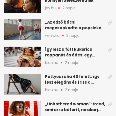
könnyen beleszeretnek
joy.hu
2 napja
„Az edző bácsi
megcsapkodta a popsinkat”
– Klára nyári táboros
wmn.hu
2 napja
története
Így lesz a főtt kukorica
roppanós és édes: egy
zöldséges trükkje
bien.hu
2 napja
Pöttyös ruha 40 felett: így
lesz elegáns és friss a
kedvenc minta
bien.hu
2 napja
„Unbothered woman”: trend,
ami arra bátorít, ne akarj
mindenkinek megfelelni