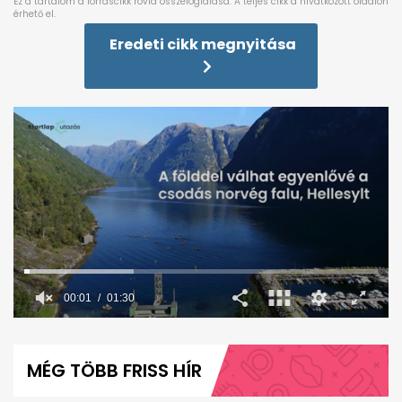
Eredeti cikk megnyitása
0
seconds
of
MÉG TÖBB FRISS HÍR
1
minute,
30