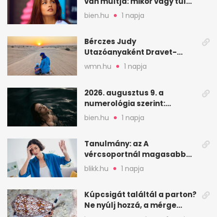
van múltja: mikor vagy túl
válogatós?
bien.hu
1 napja
Bérczes Judy
Utazóanyaként Dravet-
szindrómás kislányával is
wmn.hu
1 napja
utazik
2026. augusztus 9. a
numerológia szerint:
lezárás, megbocsátás,
bien.hu
1 napja
elengedés
Tanulmány: az A
vércsoportnál magasabb
lehet a sztrók kockázata
blikk.hu
1 napja
Kúpcsigát találtál a parton?
Ne nyúlj hozzá, a mérge
halálos is lehet