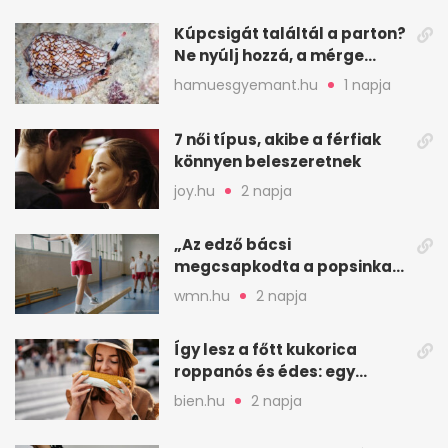
Kúpcsigát találtál a parton?
Ne nyúlj hozzá, a mérge
halálos is lehet
hamuesgyemant.hu
1 napja
7 női típus, akibe a férfiak
könnyen beleszeretnek
joy.hu
2 napja
„Az edző bácsi
megcsapkodta a popsinkat”
– Klára nyári táboros
wmn.hu
2 napja
története
Így lesz a főtt kukorica
roppanós és édes: egy
zöldséges trükkje
bien.hu
2 napja