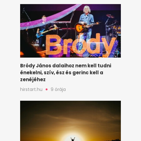
Bródy János dalaihoz nem kell tudni
énekelni, szív, ész és gerinc kell a
zenéjéhez
hirstart.hu
9 órája