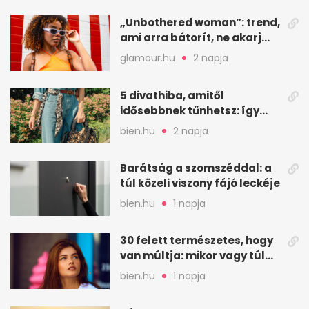
„Unbothered woman”: trend,
ami arra bátorít, ne akarj
mindenkinek megfelelni
glamour.hu
2 napja
5 divathiba, amitől
idősebbnek tűnhetsz: így
frissíts a megjelenéseden
bien.hu
2 napja
Barátság a szomszéddal: a
túl közeli viszony fájó leckéje
bien.hu
1 napja
30 felett természetes, hogy
van múltja: mikor vagy túl
válogatós?
bien.hu
1 napja