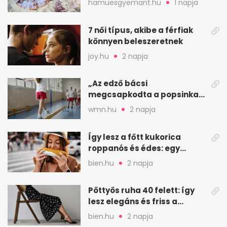
hamuesgyemant.hu
1 napja
7 női típus, akibe a férfiak
könnyen beleszeretnek
joy.hu
2 napja
„Az edző bácsi
megcsapkodta a popsinkat”
– Klára nyári táboros
wmn.hu
2 napja
története
Így lesz a főtt kukorica
roppanós és édes: egy
zöldséges trükkje
bien.hu
2 napja
Pöttyös ruha 40 felett: így
lesz elegáns és friss a
kedvenc minta
bien.hu
2 napja