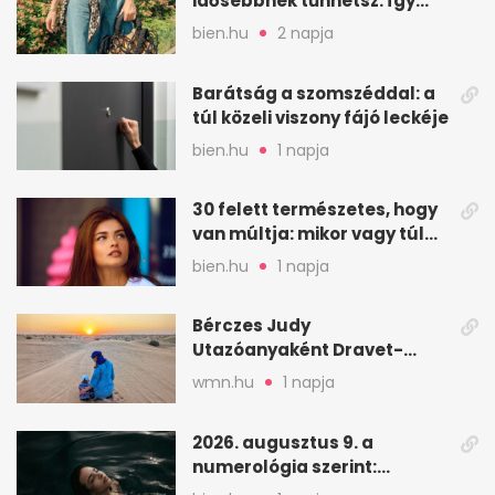
idősebbnek tűnhetsz: így
frissíts a megjelenéseden
bien.hu
2 napja
Barátság a szomszéddal: a
túl közeli viszony fájó leckéje
bien.hu
1 napja
30 felett természetes, hogy
van múltja: mikor vagy túl
válogatós?
bien.hu
1 napja
Bérczes Judy
Utazóanyaként Dravet-
szindrómás kislányával is
wmn.hu
1 napja
utazik
2026. augusztus 9. a
numerológia szerint:
lezárás, megbocsátás,