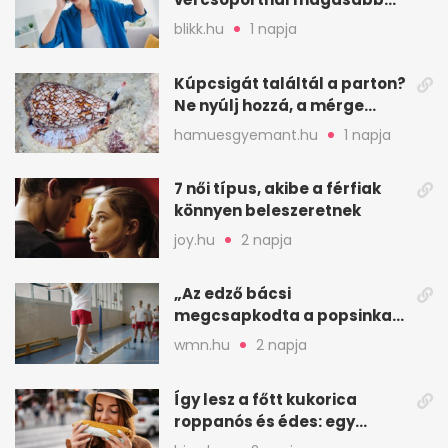
lehet a sztrók kockázata
blikk.hu
1 napja
Kúpcsigát találtál a parton?
Ne nyúlj hozzá, a mérge
halálos is lehet
hamuesgyemant.hu
1 napja
7 női típus, akibe a férfiak
könnyen beleszeretnek
joy.hu
2 napja
„Az edző bácsi
megcsapkodta a popsinkat”
– Klára nyári táboros
wmn.hu
2 napja
története
Így lesz a főtt kukorica
roppanós és édes: egy
zöldséges trükkje