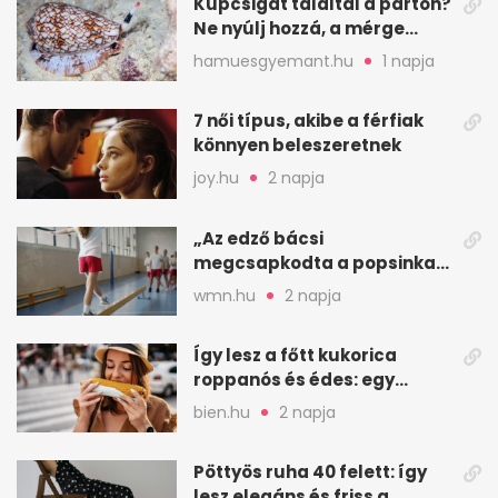
Kúpcsigát találtál a parton?
Ne nyúlj hozzá, a mérge
halálos is lehet
hamuesgyemant.hu
1 napja
7 női típus, akibe a férfiak
könnyen beleszeretnek
joy.hu
2 napja
„Az edző bácsi
megcsapkodta a popsinkat”
– Klára nyári táboros
wmn.hu
2 napja
története
Így lesz a főtt kukorica
roppanós és édes: egy
zöldséges trükkje
bien.hu
2 napja
Pöttyös ruha 40 felett: így
lesz elegáns és friss a