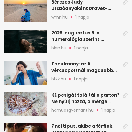
Bérczes Judy
Utazóanyaként Dravet-
szindrómás kislányával is
wmn.hu
1 napja
utazik
2026. augusztus 9. a
numerológia szerint:
lezárás, megbocsátás,
bien.hu
1 napja
elengedés
Tanulmány: az A
vércsoportnál magasabb
lehet a sztrók kockázata
blikk.hu
1 napja
Kúpcsigát találtál a parton?
Ne nyúlj hozzá, a mérge
halálos is lehet
hamuesgyemant.hu
1 napja
7 női típus, akibe a férfiak