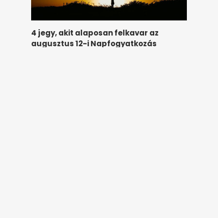
4 jegy, akit alaposan felkavar az
augusztus 12-i Napfogyatkozás
hirstart.hu
13 órája
Viktor tizenkilenc évesen lett autista
öccsei gyámja, mert édesanyjuk az
életéért küzd
hirstart.hu
15 órája