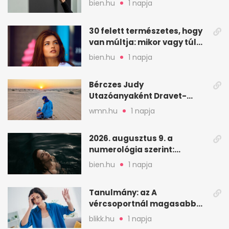
bien.hu
1 napja
30 felett természetes, hogy
van múltja: mikor vagy túl
válogatós?
bien.hu
1 napja
Bérczes Judy
Utazóanyaként Dravet-
szindrómás kislányával is
wmn.hu
1 napja
utazik
2026. augusztus 9. a
numerológia szerint:
lezárás, megbocsátás,
bien.hu
1 napja
elengedés
Tanulmány: az A
vércsoportnál magasabb
lehet a sztrók kockázata
blikk.hu
1 napja