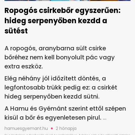
Ropogós csirkebőr egyszerűen:
hideg serpenyőben kezdd a
sütést
A ropogós, aranybarna sült csirke
bőréhez nem kell bonyolult pác vagy
extra eszköz.
Elég néhány jól időzített döntés, a
legfontosabb trükk pedig ez: a csirkét
hideg serpenyőben kezdd sütni.
A Hamu és Gyémánt szerint ettől szépen
kisül a bőr és egyenletesen pirul.
hamuesgyemant.hu
2 hónapja