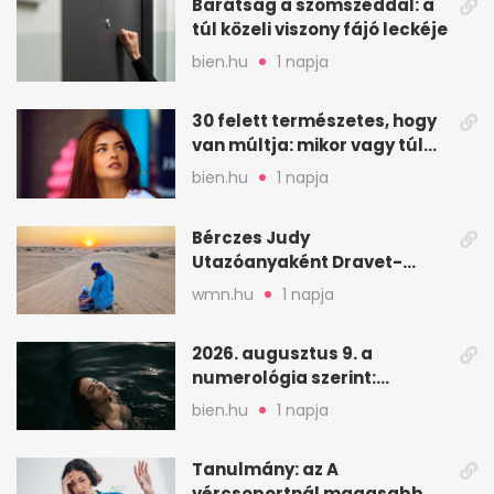
Barátság a szomszéddal: a
túl közeli viszony fájó leckéje
bien.hu
1 napja
30 felett természetes, hogy
van múltja: mikor vagy túl
válogatós?
bien.hu
1 napja
Bérczes Judy
Utazóanyaként Dravet-
szindrómás kislányával is
wmn.hu
1 napja
utazik
2026. augusztus 9. a
numerológia szerint:
lezárás, megbocsátás,
bien.hu
1 napja
elengedés
Tanulmány: az A
vércsoportnál magasabb