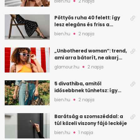
bien.hu
2 napja
Pöttyös ruha 40 felett: így
lesz elegáns és friss a
kedvenc minta
bien.hu
2 napja
„Unbothered woman”: trend,
ami arra bátorít, ne akarj
mindenkinek megfelelni
glamour.hu
2 napja
5 divathiba, amitől
idősebbnek tűnhetsz: így
frissíts a megjelenéseden
bien.hu
2 napja
Barátság a szomszéddal: a
túl közeli viszony fájó leckéje
bien.hu
1 napja