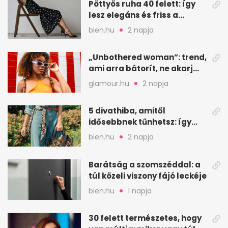
Pöttyös ruha 40 felett: így
lesz elegáns és friss a
kedvenc minta
bien.hu
2 napja
„Unbothered woman”: trend,
ami arra bátorít, ne akarj
mindenkinek megfelelni
glamour.hu
2 napja
5 divathiba, amitől
idősebbnek tűnhetsz: így
frissíts a megjelenéseden
bien.hu
2 napja
Barátság a szomszéddal: a
túl közeli viszony fájó leckéje
bien.hu
1 napja
30 felett természetes, hogy