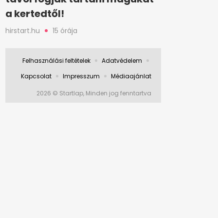
a kertedtől!
hirstart.hu
15 órája
Felhasználási feltételek
Adatvédelem
Kapcsolat
Impresszum
Médiaajánlat
2026 © Startlap, Minden jog fenntartva