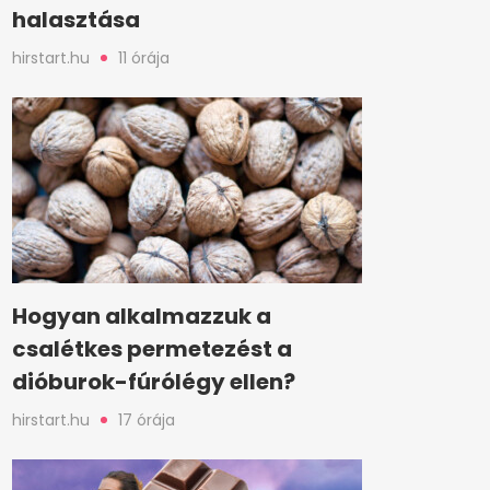
halasztása
hirstart.hu
11 órája
Hogyan alkalmazzuk a
csalétkes permetezést a
dióburok-fúrólégy ellen?
hirstart.hu
17 órája