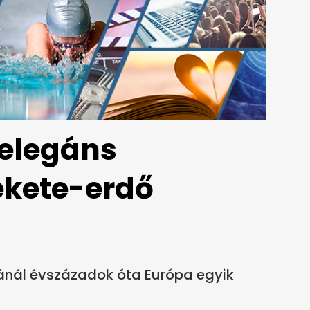
elegáns
ekete-erdő
nál évszázadok óta Európa egyik