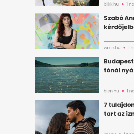
blikk.hu
1 n
Szabó Ann
kérdőjelbő
wmn.hu
1 
Budapestt
tónál nyá
bien.hu
1 n
7 tulajdo
tart az i