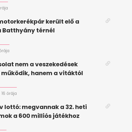
órája
otorkerékpár került elő a
 Batthyány térnél
órája
solat nem a veszekedések
 működik, hanem a vitáktól
16 órája
 lottó: megvannak a 32. heti
ok a 600 milliós játékhoz