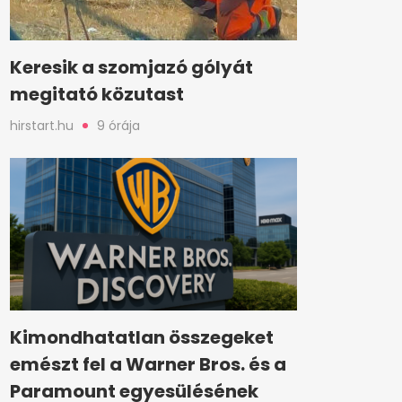
Keresik a szomjazó gólyát
megitató közutast
hirstart.hu
9 órája
Kimondhatatlan összegeket
emészt fel a Warner Bros. és a
Paramount egyesülésének