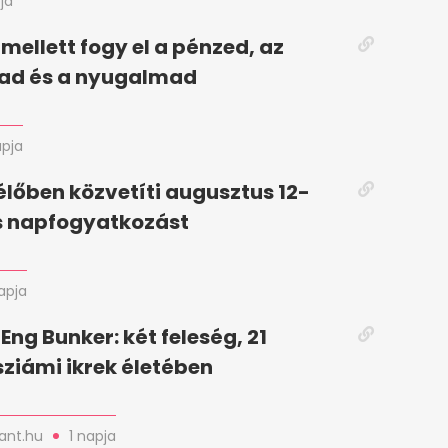
ja
i mellett fogy el a pénzed, az
ad és a nyugalmad
apja
 élőben közvetíti augusztus 12-
es napfogyatkozást
napja
Eng Bunker: két feleség, 21
sziámi ikrek életében
nt.hu
1 napja