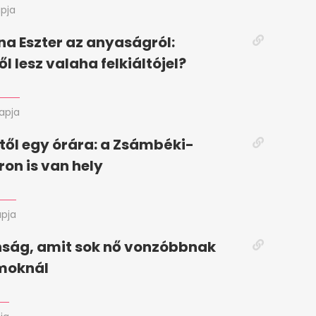
apja
a Eszter az anyaságról:
l lesz valaha felkiáltójel?
napja
ől egy órára: a Zsámbéki-
ron is van hely
apja
nság, amit sok nő vonzóbbnak
zmoknál