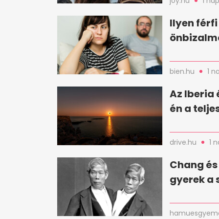
joy.hu
1 nap
Ilyen férf
önbizalm
bien.hu
1 n
Az Iberia
én a telj
drive.hu
1 
Chang és 
gyerek a 
hamuesgyema