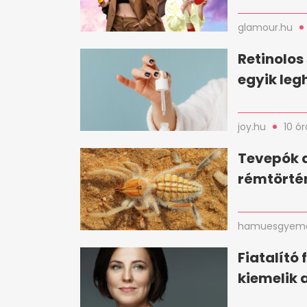
glamour.hu
Retinolos
egyik le
joy.hu
10 ór
Tevepók a
rémtörté
hamuesgyema
Fiatalító 
kiemelik 