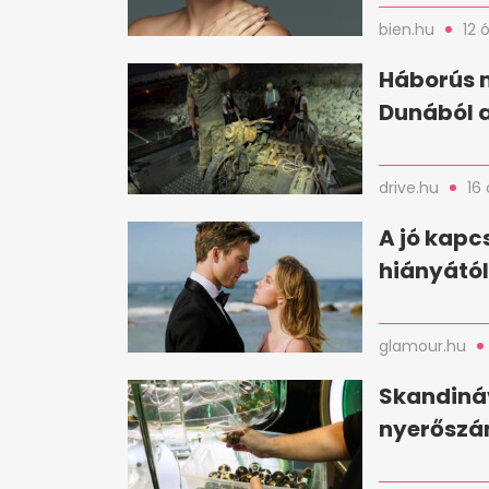
bien.hu
12 
Háborús m
Dunából a
drive.hu
16 
A jó kapc
hiányától
glamour.hu
Skandináv
nyerőszám