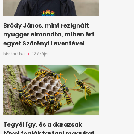
Bródy János, mint rezignált
nyugger elmondta, miben ért
egyet Szörényi Leventével
hirstart.hu
12 órája
Tegyél így, és a darazsak
távol fogják tartani magukat