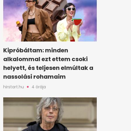
Kipróbáltam: minden
alkalommal ezt ettem csoki
helyett, és teljesen elmúltak a
nassolási rohamaim
hirstart.hu
4 órája