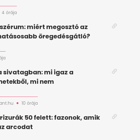
4 órája
 szérum: miért megosztó az
ghatásosabb öregedésgátló?
ája
 sivatagban: mi igaz a
netekből, mi nem
nt.hu
10 órája
frizurák 50 felett: fazonok, amik
az arcodat