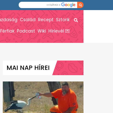
azdaság
Család
Recept
Sztorik
Férfiak
Podcast
Wiki
Hírlevél 💌
MAI NAP HÍREI