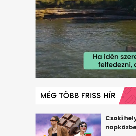
0
seconds
of
MÉG TÖBB FRISS HÍR
1
minute,
36
seconds
Volume
0%
Csoki hel
napközbe