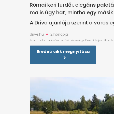
Római kori fürdői, elegáns palotái
ma is úgy hat, mintha egy másik
A Drive ajánlója szerint a város 
drive.hu
2 hónapja
Eredeti cikk megnyitása