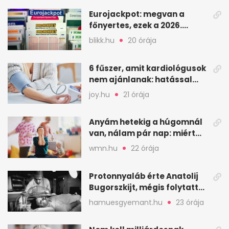
Eurojackpot: megvan a
főnyertes, ezek a 2026.
augusztus 7-i számok
blikk.hu
20 órája
6 fűszer, amit kardiológusok
nem ajánlanak: hatással
lehet a vérnyomásra
joy.hu
21 órája
Anyám hetekig a húgomnál
van, nálam pár nap: miért
fáj ennyire?
wmn.hu
22 órája
Protonnyaláb érte Anatolij
Bugorszkijt, mégis folytatta
a munkát
hamuesgyemant.hu
23 órája