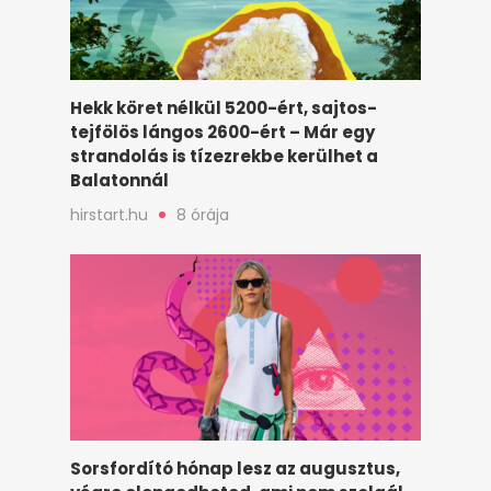
Hekk köret nélkül 5200-ért, sajtos-
tejfölös lángos 2600-ért – Már egy
strandolás is tízezrekbe kerülhet a
Balatonnál
hirstart.hu
8 órája
Sorsfordító hónap lesz az augusztus,