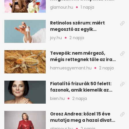
nassolási rohamok
glamour.hu
1 napja
Retinolos szérum: miért
megosztó az egyik
leghatásosabb
joy.hu
2 napja
öregedésgátló?
Tevepók: nem mérgező,
mégis rettegnek tőle az iraki
sivatagban
hamuesgyemant.hu
2 napja
Fiatalító frizurák 50 felett:
fazonok, amik kiemelik az
arcodat
bien.hu
2 napja
Orosz Andrea: közel 15 éve
mutatja meg a hazai divat
arcait
glamour.hu
2 napja