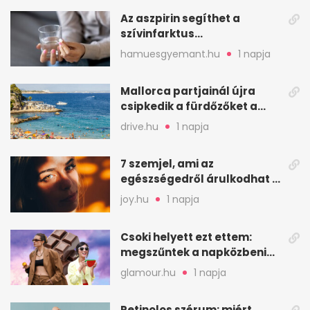
Az aszpirin segíthet a
szívinfarktus
megelőzésében, de nem
hamuesgyemant.hu
1 napja
mindenkinek
Mallorca partjainál újra
csipkedik a fürdőzőket a
halak a sekély vízben
drive.hu
1 napja
7 szemjel, ami az
egészségedről árulkodhat –
erre figyelj oda
joy.hu
1 napja
Csoki helyett ezt ettem:
megszűntek a napközbeni
nassolási rohamok
glamour.hu
1 napja
Retinolos szérum: miért