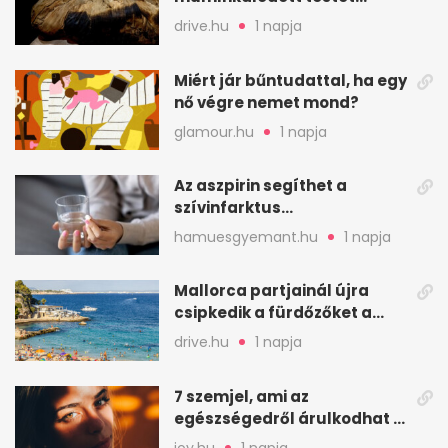
találtak egy váci templom
drive.hu
1 napja
kriptájában
Miért jár bűntudattal, ha egy
nő végre nemet mond?
glamour.hu
1 napja
Az aszpirin segíthet a
szívinfarktus
megelőzésében, de nem
hamuesgyemant.hu
1 napja
mindenkinek
Mallorca partjainál újra
csipkedik a fürdőzőket a
halak a sekély vízben
drive.hu
1 napja
7 szemjel, ami az
egészségedről árulkodhat –
erre figyelj oda
joy.hu
1 napja