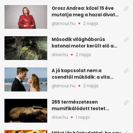
Orosz Andrea: közel 15 éve
mutatja meg a hazai divat
arcait
glamour.hu
2 napja
Második világháborús
katonai motor került elő a
Dunából a Batthyány térnél
drive.hu
2 napja
A jó kapcsolat nem a
csendtől működik: a vita
néha egészséges jel
glamour.hu
2 napja
265 természetesen
mumifikálódott testet
találtak egy váci templom
drive.hu
1 napja
kriptájában