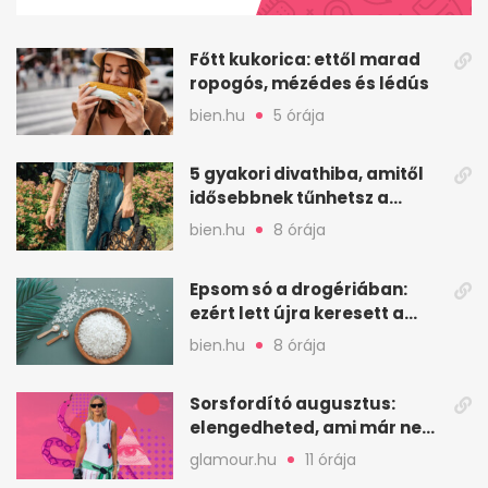
50
seconds
Főtt kukorica: ettől marad
ropogós, mézédes és lédús
bien.hu
5 órája
5 gyakori divathiba, amitől
idősebbnek tűnhetsz a
korodnál
bien.hu
8 órája
Epsom só a drogériában:
ezért lett újra keresett a
magnézium-szulfát
bien.hu
8 órája
Sorsfordító augusztus:
elengedheted, ami már nem
szolgál téged
glamour.hu
11 órája