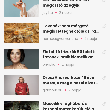
megosztó az egyik
leghatásosabb
joy.hu
2 napja
öregedésgátló?
Tevepók: nem mérgező,
mégis rettegnek tőle az iraki
sivatagban
hamuesgyemant.hu
2 napja
Fiatalító frizurák 50 felett:
fazonok, amik kiemelik az
arcodat
bien.hu
2 napja
Orosz Andrea: közel 15 éve
mutatja meg a hazai divat
arcait
glamour.hu
2 napja
Második világháborús
katonai motor került elő a