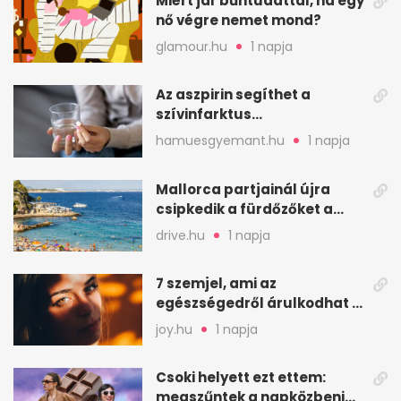
Miért jár bűntudattal, ha egy
nő végre nemet mond?
glamour.hu
1 napja
Az aszpirin segíthet a
szívinfarktus
megelőzésében, de nem
hamuesgyemant.hu
1 napja
mindenkinek
Mallorca partjainál újra
csipkedik a fürdőzőket a
halak a sekély vízben
drive.hu
1 napja
7 szemjel, ami az
egészségedről árulkodhat –
erre figyelj oda
joy.hu
1 napja
Csoki helyett ezt ettem:
megszűntek a napközbeni