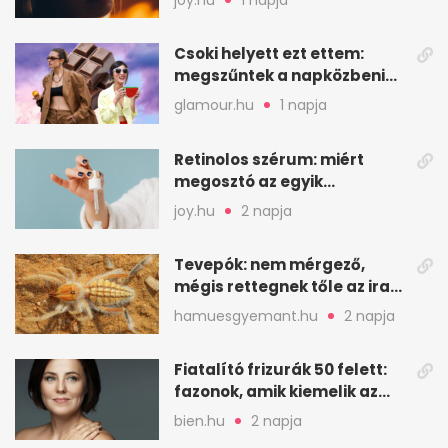
Csoki helyett ezt ettem:
megszűntek a napközbeni
nassolási rohamok
glamour.hu
1 napja
Retinolos szérum: miért
megosztó az egyik
leghatásosabb
joy.hu
2 napja
öregedésgátló?
Tevepók: nem mérgező,
mégis rettegnek tőle az iraki
sivatagban
hamuesgyemant.hu
2 napja
Fiatalító frizurák 50 felett:
fazonok, amik kiemelik az
arcodat
bien.hu
2 napja