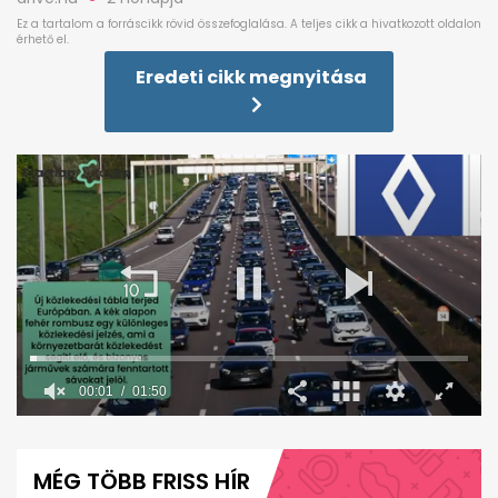
Eredeti cikk megnyitása
00:02
01:50
0
seconds
of
MÉG TÖBB FRISS HÍR
1
minute,