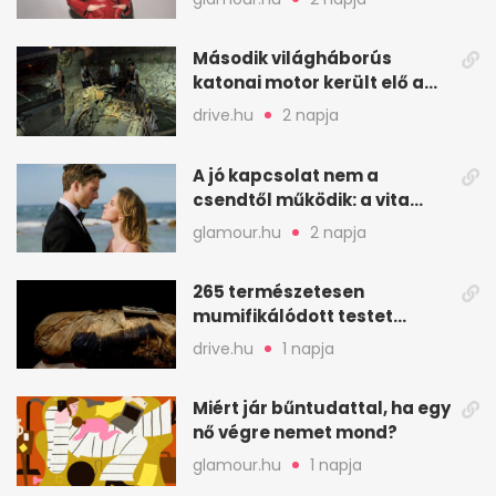
Második világháborús
katonai motor került elő a
Dunából a Batthyány térnél
drive.hu
2 napja
A jó kapcsolat nem a
csendtől működik: a vita
néha egészséges jel
glamour.hu
2 napja
265 természetesen
mumifikálódott testet
találtak egy váci templom
drive.hu
1 napja
kriptájában
Miért jár bűntudattal, ha egy
nő végre nemet mond?
glamour.hu
1 napja