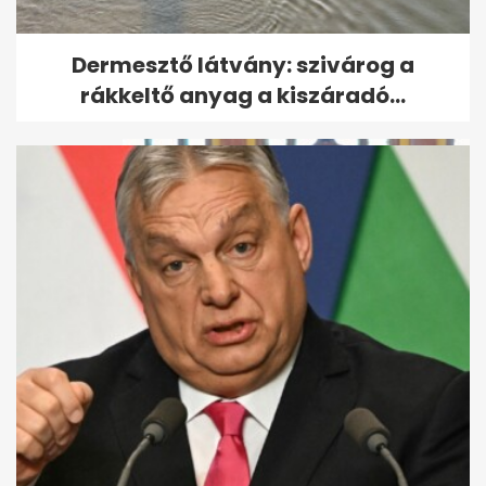
Halottá nyilvánították VV
Dermesztő látvány: szivárog a
Fannit
rákkeltő anyag a kiszáradó...
Megúszta az életfogytiglant
VV Fanni gyilkosa