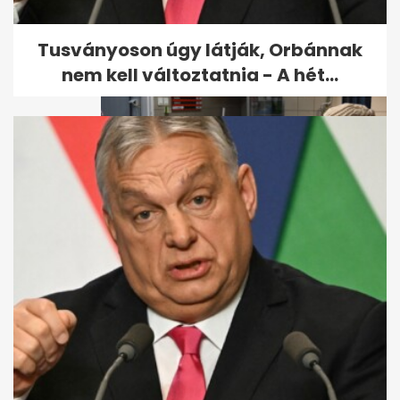
Tusványoson úgy látják, Orbánnak
nem kell változtatnia - A hét...
15 éve nem látott
áremelkedéssel indul az év