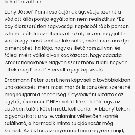
ki határozottan.
Lichy József, Fanni családjának ügyvédje szerint a
vádlott álláspontja egyáltalán nem realisztikus. “Ez
egy életszerűtlen zagyvaság. Kapásból több ponton
is lehet cáfolni az elhangzottakat, hiszen hogy jut be
valaki egy másik ember lakásába, miért nem riasztja
a mentőket, ha látja, hogy az illető rosszul van, és
főleg, miért vállal olyan kockázatot, hogy odaadja
ismeretleneknek? Nagyon szeretnénk tudni, hogyan
ölték meg Fannit” – érvelt a jogi képviselő.
Brodmann Péter azért nem képviseli a továbbiakban
unokaöccsét, mert most már őt is tanúként szeretné
meghallgatni a rendőrség. Ügyvédként kizárták az
ügyből, és immár DNS-mintát kérnek tőle egy, az
autóban talált kötél miatt. kell adnia. “A bizonyítékon
a gyanúsított DNS-e, valamint vélhetően Fannié
található, a harmadik minta tulajdonosát még
keresik. Az biztos, az enyémmel nem egyezik majd,