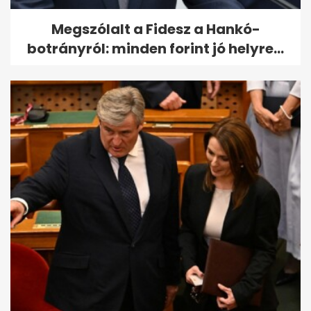
Megszólalt a Fidesz a Hankó-
botrányról: minden forint jó helyre...