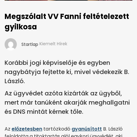
Megszólalt VV Fanni feltételezett
gyilkosa
Kiemelt Hírek
Startlap
Korábbi jogi képviselője és egyben
nagybátyja fejtette ki, mivel védekezik B.
László.
Az ügyvédet azóta kizárták az ügyből,
mert már tanúként akarják meghallgatni
és DNS mintát kérnek tőle.
Az
előzetesben
tartózkodó
gyanúsított
B. László
feloldotta a titoktartás alól egykori ügyvédjét, aki