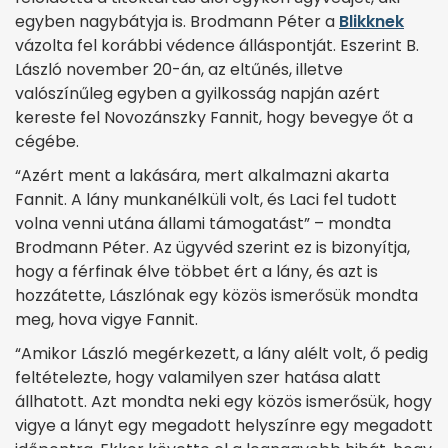
egyben nagybátyja is. Brodmann Péter a
Blikknek
vázolta fel korábbi védence álláspontját. Eszerint B.
László november 20-án, az eltűnés, illetve
valószínűleg egyben a gyilkosság napján azért
kereste fel Novozánszky Fannit, hogy bevegye őt a
cégébe.
“Azért ment a lakására, mert alkalmazni akarta
Fannit. A lány munkanélküli volt, és Laci fel tudott
volna venni utána állami támogatást” – mondta
Brodmann Péter. Az ügyvéd szerint ez is bizonyítja,
hogy a férfinak élve többet ért a lány, és azt is
hozzátette, Lászlónak egy közös ismerősük mondta
meg, hova vigye Fannit.
“Amikor László megérkezett, a lány alélt volt, ő pedig
feltételezte, hogy valamilyen szer hatása alatt
állhatott. Azt mondta neki egy közös ismerősük, hogy
vigye a lányt egy megadott helyszínre egy megadott