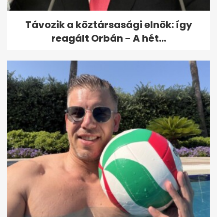
Távozik a köztársasági elnök: így
reagált Orbán - A hét...