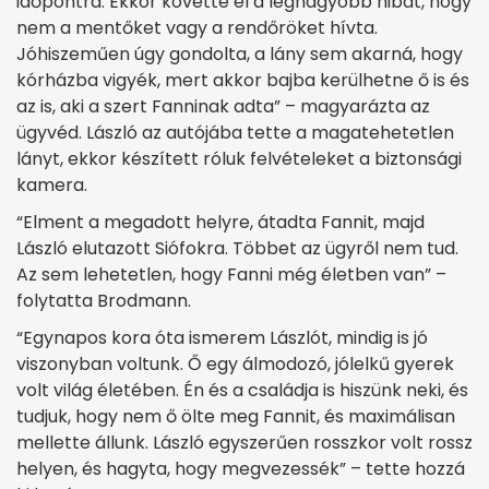
időpontra. Ekkor követte el a legnagyobb hibát, hogy
nem a mentőket vagy a rendőröket hívta.
Jóhiszeműen­ úgy gondolta, a lány sem akarná, hogy
kórházba vigyék, mert akkor bajba kerülhetne ő is és
az is, aki a szert Fanninak adta” – magyarázta az
ügyvéd. László az autójába tette a magatehetetlen
lányt, ekkor készített róluk felvételeket a biztonsági
kamera.
“Elment a megadott helyre, átadta Fannit, majd
László elutazott Siófokra. Többet az ügyről nem tud.
Az sem lehetetlen, hogy Fanni még életben van” –
folytatta Brodmann.
“Egynapos kora óta ismerem Lászlót, mindig is jó
viszonyban voltunk. Ő egy álmodozó, jólelkű gyerek
volt világ életében. Én és a családja is hiszünk neki, és
tudjuk, hogy nem ő ölte meg Fannit, és maximálisan
mellette állunk. László egyszerűen rosszkor volt rossz
helyen, és hagyta, hogy megvezessék” – tette hozzá