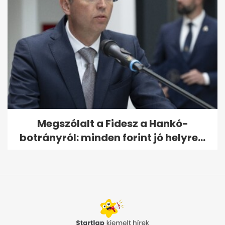
Megszólalt a Fidesz a Hankó-
botrányról: minden forint jó helyre...