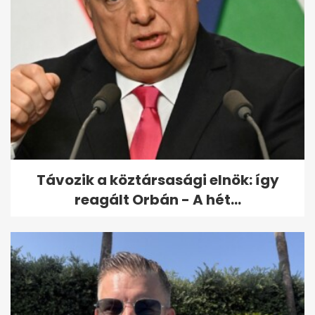
Távozik a köztársasági elnök: így
reagált Orbán - A hét...