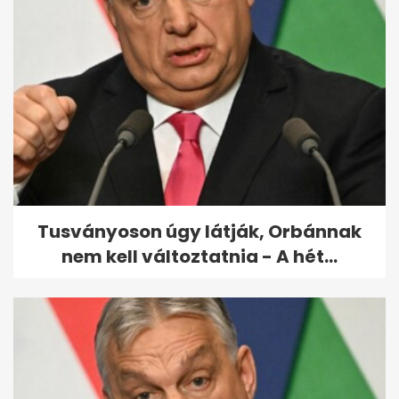
Schobert Norbiék
újraházasodtak: Rubint Réka
gyönyörű...
Tusványoson úgy látják, Orbánnak
nem kell változtatnia - A hét...