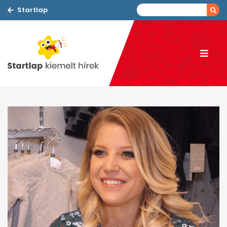
Startlap