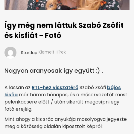
Így még nem láttuk Szabó Zsófit
és kisfiát - Fotó
Kiemelt Hírek
Startlap
Nagyon aranyosak így együtt :) .
A lassan az
RTL-hez visszatérő
Szabó Zsófi
bájos
kisfia
már három hónapos, és a műsorvezetőt most
pelenkacsere előtt / után sikerült megcsípni egy
fotó erejéig.
Mint ahogy a kis srác anyukája mosolyogva jegyezte
meg a közösség oldalán kiposztolt képről: