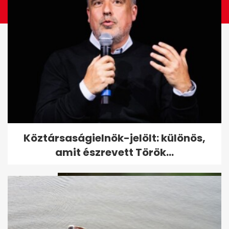
Itt a bejelentés: Andrei Mangra
Köztársaságielnök-jelölt: különös,
nem táncol, Szabó Zsófi új...
amit észrevett Török...