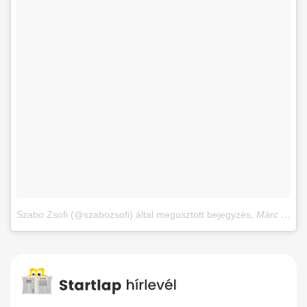
Szabo Zsofi (@szabozsofi) által megosztott bejegyzés
,
Márc 7., 2018, időpont: 9:25 (PST időzóna szerint)