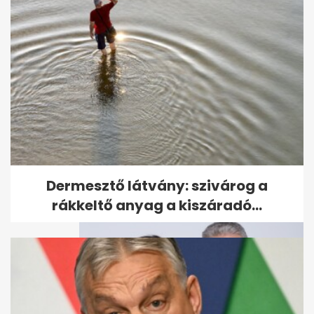
Videón, amikor II. Erzsébet
1993-ban egy kecskeméti
iskolában...
Dermesztő látvány: szivárog a
rákkeltő anyag a kiszáradó...