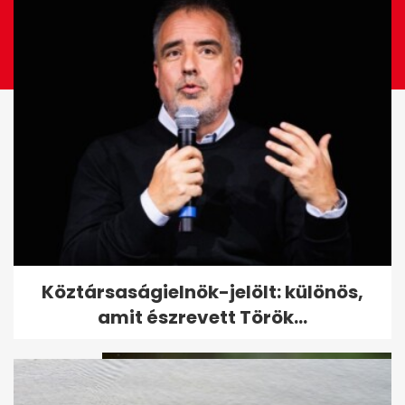
Itt a bejelentés: Andrei Mangra
Köztársaságielnök-jelölt: különös,
nem táncol, Szabó Zsófi új...
amit észrevett Török...