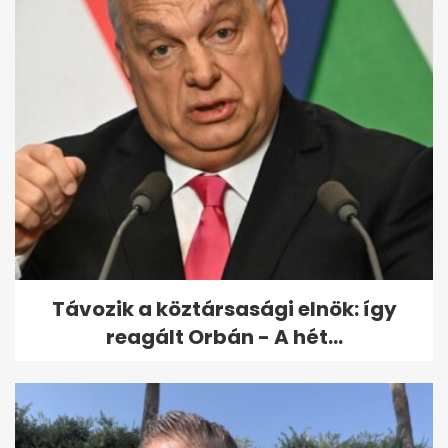
Távozik a köztársasági elnök: így
reagált Orbán - A hét...