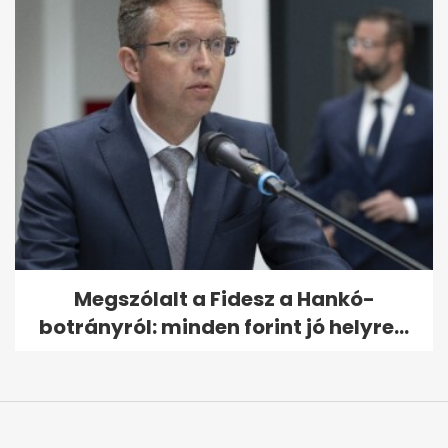
Megszólalt a Fidesz a Hankó-
botrányról: minden forint jó helyre...