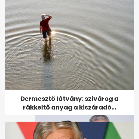
Videón, amikor II. Erzsébet
1993-ban egy kecskeméti
iskolában...
Dermesztő látvány: szivárog a
rákkeltő anyag a kiszáradó...