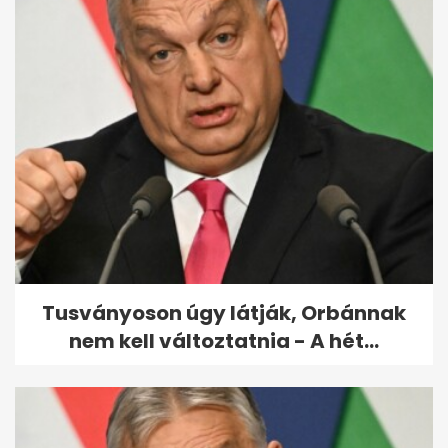
Schobert Norbiék
újraházasodtak: Rubint Réka
gyönyörű...
Tusványoson úgy látják, Orbánnak
nem kell változtatnia - A hét...