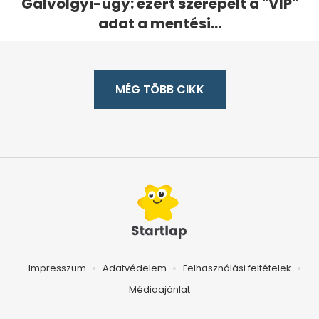
Gálvölgyi-ügy: ezért szerepelt a "VIP"
adat a mentési...
MÉG TÖBB CIKK
Impresszum
Adatvédelem
Felhasználási feltételek
Médiaajánlat