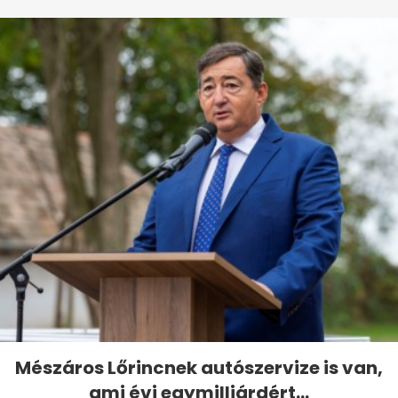
Mészáros Lőrincnek autószervize is van,
ami évi egymilliárdért...