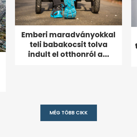
Emberi maradványokkal
teli babakocsit tolva
indult el otthonról a...
MÉG TÖBB CIKK