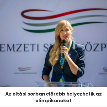
Az oltási sorban előrébb helyezhetik az
olimpikonokat