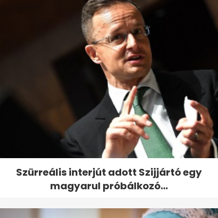
Szürreális interjút adott Szijjártó egy
magyarul próbálkozó...