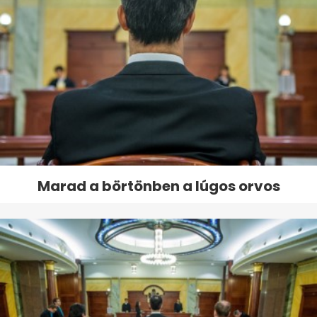
Marad a börtönben a lúgos orvos