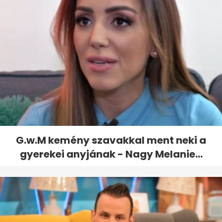
G.w.M kemény szavakkal ment neki a
gyerekei anyjának - Nagy Melanie...