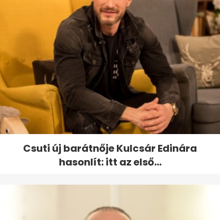
Csuti új barátnője Kulcsár Edinára
hasonlít: itt az első...