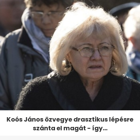
Koós János özvegye drasztikus lépésre
szánta el magát - így...