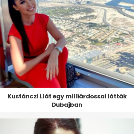
Kustánczi Liát egy milliárdossal látták
Dubajban