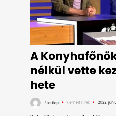
A Konyhafőnök
nélkül vette ke
hete
Kiemelt Hírek
2022. júniu
Startlap