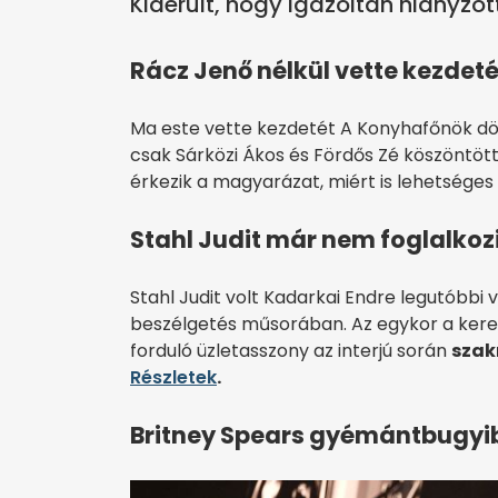
Kiderült, hogy igazoltan hiányzot
Rácz Jenő nélkül vette kezdeté
Ma este vette kezdetét A Konyhafőnök dönt
csak Sárközi Ákos és Fördős Zé köszöntö
érkezik a magyarázat, miért is lehetséges
Stahl Judit már nem foglalko
Stahl Judit volt Kadarkai Endre legutóbbi
beszélgetés műsorában. Az egykor a keres
forduló üzletasszony az interjú során
szakm
Részletek
.
Britney Spears gyémántbugyi