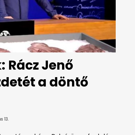
: Rácz Jenő
zdetét a döntő
s 13.