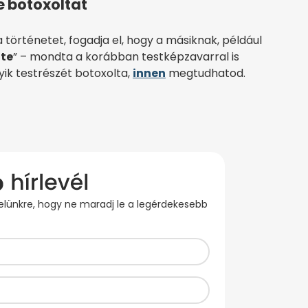
e botoxoltat
 történetet, fogadja el, hogy a másiknak, például
tte
” – mondta a korábban testképzavarral is
yik testrészét botoxolta,
innen
megtudhatod.
evelünkre, hogy ne maradj le a legérdekesebb