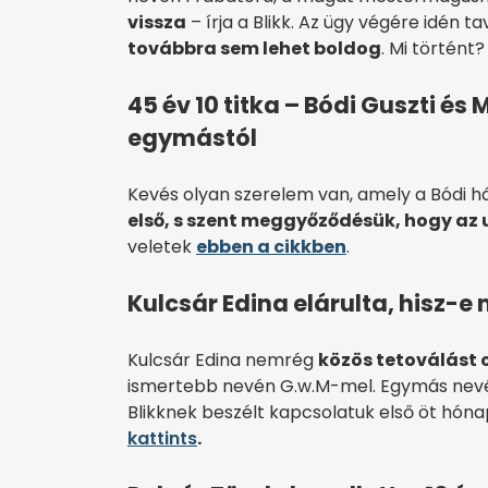
vissza
– írja a Blikk. Az ügy végére idén 
továbbra sem lehet boldog
. Mi történt
45 év 10 titka – Bódi Guszti é
egymástól
Kevés olyan szerelem van, amely a Bódi 
első, s szent meggyőződésük, hogy az u
veletek
ebben a cikkben
.
Kulcsár Edina elárulta, hisz-
Kulcsár Edina nemrég
közös tetoválást 
ismertebb nevén G.w.M-mel. Egymás nevét 
Blikknek beszélt kapcsolatuk első öt hónapjá
kattints
.