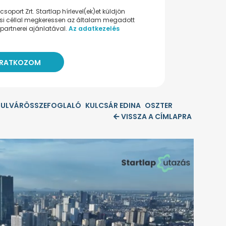
oport Zrt. Startlap hírlevel(ek)et küldjön
ési céllal megkeressen az általam megadott
partnerei ajánlatával.
Az adatkezelés
BULVÁRÖSSZEFOGLALÓ
KULCSÁR EDINA
OSZTER
VISSZA A CÍMLAPRA