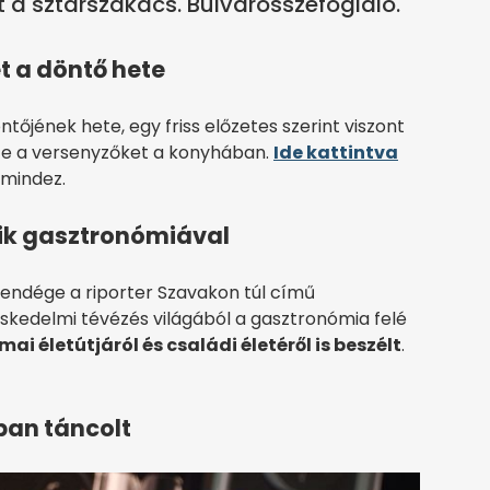
t a sztárszakács. Bulvárösszefoglaló.
t a döntő hete
őjének hete, egy friss előzetes szerint viszont
tte a versenyzőket a konyhában.
Ide kattintva
 mindez.
zik gasztronómiával
 vendége a riporter Szavakon túl című
kedelmi tévézés világából a gasztronómia felé
ai életútjáról és családi életéről is beszélt
.
ban táncolt