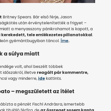
t
Britney Spears. Bár első férje, Jason
ságkötés után érvénytelenítették a frigyet –
miatt a menyasszony pánikrohamot is kapott, a
i kerekedett, tele emlékezetes pillanatokkal
.
ideón gyémántbugyiban táncol.
Íme
.
 a súlya miatt
ndége volt, ahol beszélt többek
 időszakról, illetve
reagált pár kommentre,
áncsi vagy minderre,
ide
kattints.
abato – megszületett az ítélet
 rábízta a pénzét Fischl Andrásra, ismertebb
tituláló férfira, de
az összeget sosem kapta