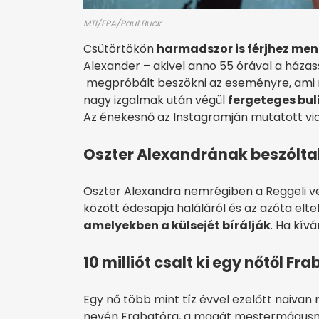
MTI/EPA/Paul Buck
Csütörtökön
harmadszor is férjhez men
Alexander – akivel anno 55 órával a házas
megpróbált beszökni az eseményre, ami 
nagy izgalmak után végül
fergeteges bul
Az énekesnő az Instagramján mutatott v
Oszter Alexandrának beszóltak
Oszter Alexandra nemrégiben a Reggeli ve
között édesapja haláláról és az azóta eltelt
amelyekben a külsejét bírálják
. Ha kív
10 milliót csalt ki egy nőtől Fr
Egy nő több mint tíz évvel ezelőtt naivan
nevén Frabatóra, a magát mestermágusnak 