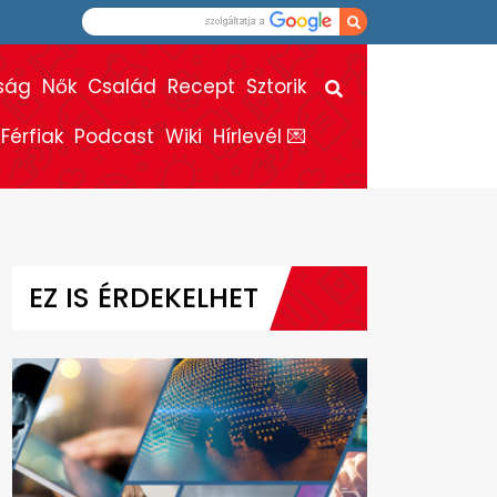
ság
Nők
Család
Recept
Sztorik
Férfiak
Podcast
Wiki
Hírlevél 💌
EZ IS ÉRDEKELHET