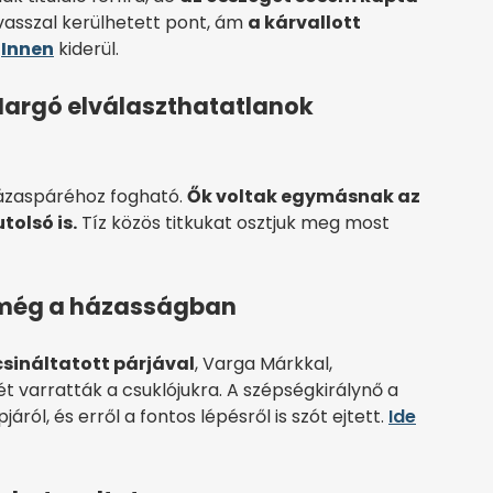
tavasszal kerülhetett pont, ám
a kárvallott
?
Innen
kiderül.
s Margó elválaszthatatlanok
házaspáréhoz fogható.
Ők voltak egymásnak az
tolsó is.
Tíz közös titkukat osztjuk meg most
e még a házasságban
csináltatott párjával
, Varga Márkkal,
varratták a csuklójukra. A szépségkirálynő a
ról, és erről a fontos lépésről is szót ejtett.
Ide