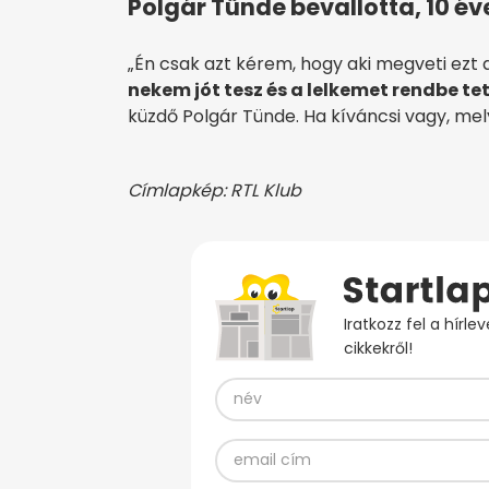
Polgár Tünde bevallotta, 10 év
„Én csak azt kérem, hogy aki megveti ezt a
nekem jót tesz és a lelkemet rendbe te
küzdő Polgár Tünde. Ha kíváncsi vagy, mel
Címlapkép: RTL Klub
Iratkozz fel a hírl
cikkekről!