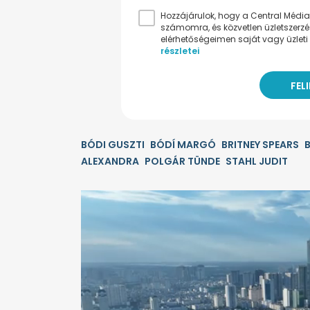
Hozzájárulok, hogy a Central Médiacs
számomra, és közvetlen üzletszerz
elérhetőségeimen saját vagy üzleti 
részletei
BÓDI GUSZTI
BÓDÍ MARGÓ
BRITNEY SPEARS
ALEXANDRA
POLGÁR TÜNDE
STAHL JUDIT