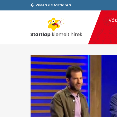
Vissza a Startlapra
Vás