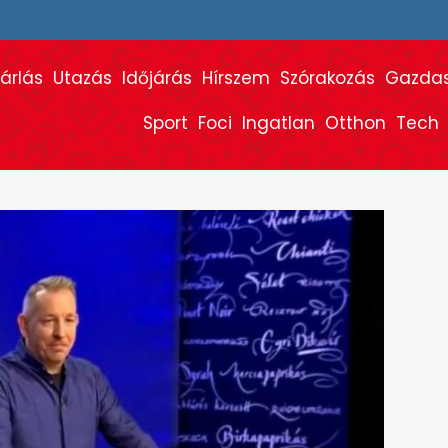
árlás
Utazás
Időjárás
Hírszem
Szórakozás
Gazda
Sport
Foci
Ingatlan
Otthon
Tech