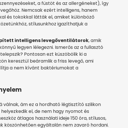
szennyezéseket, a füstöt és az allergéneket), így
 levegőhöz. Nemcsak ezért intelligens, hanem
al és tokokkal látták el, amiket különböző
tözetünkhöz, stílusunkhoz igazíthatjuk a
pített intelligens levegőventilátorok
, amik
könnyű legyen lélegezni. Ismerős az a fullasztó
lepszik? Pontosan ezt küszöbölik ki a
kön keresztül beáramlik a friss levegő, ami
volítja a nem kívánt baktériumokat a
ényelem
válnak, ám ez a hordható légtisztító szilikon
l helyezkedik el, de nem hagy nyomot és
szköz átlagos használati ideje 150 óra, stílusos,
ak köszönhetően egyáltalán nem zavaró hordani.