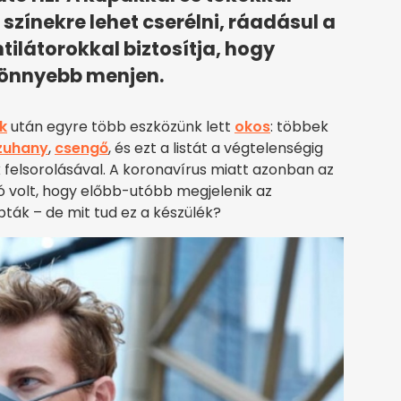
színekre lehet cserélni, ráadásul a
tilátorokkal biztosítja, hogy
 könnyebb menjen.
k
után egyre több eszközünk lett
okos
: többek
zuhany
,
csengő
, és ezt a listát a végtelenségig
 felsorolásával. A koronavírus miatt azonban az
ó volt, hogy előbb-utóbb megjelenik az
dobták – de mit tud ez a készülék?