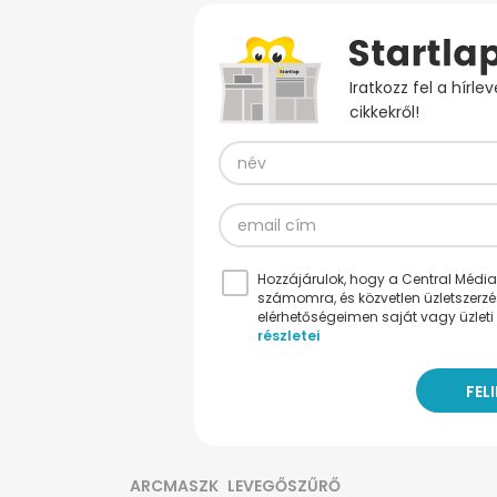
Iratkozz fel a hírl
cikkekről!
Hozzájárulok, hogy a Central Médiacs
számomra, és közvetlen üzletszerz
elérhetőségeimen saját vagy üzleti 
részletei
ARCMASZK
LEVEGŐSZŰRŐ