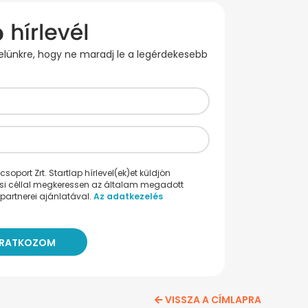
evelünkre, hogy ne maradj le a legérdekesebb
oport Zrt. Startlap hírlevel(ek)et küldjön
ési céllal megkeressen az általam megadott
partnerei ajánlatával.
Az adatkezelés
VISSZA A CÍMLAPRA