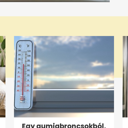
Egy gumiabroncsokból,