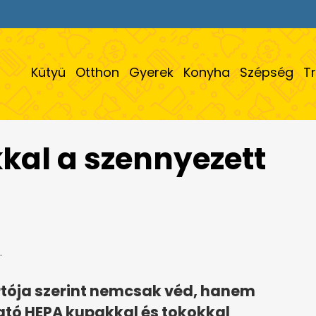
Kütyü
Otthon
Gyerek
Konyha
Szépség
T
al a szennyezett
.
tója szerint nemcsak véd, hanem
ható HEPA kupakkal és tokokkal