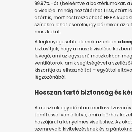
99,97% -át (beleértve a baktériumokat, a 
a viselője mindig hozzáférhet friss, szűrt
azért is, mert testreszabható HEPA kupakk
színekre lehet cserélni, így bármikor az öl
maszkokat.
A leglényegesebb elemek azonban
a beé
biztosítják, hogy a maszk viselése közben 
levegő, ami az egyszerű maszkokban megte
ventilátorok, amik segítségével a szellőző
kiszorítja az elhasználtat – egyúttal eltá
légzőzónából.
Hosszan tartó biztonság és k
A maszkok egy idő után rendkívül zavaróvá 
tömítéssel van ellátva, ami a bőrhöz köze
hozzájárul a kényelmes viseléshez. Az okose
szemrevaló kivitelezésének és a pántokn