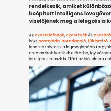
rendelkezik, amiket különböző 
beépített intelligens levegőven
viselőjének még a lélegzés is
Az
okostelefonok
,
okostévék
és
okosórá
közt
postaláda
,
boradagoló
,
fültisztító
,
lehetne folytatni a legmeglepőbb tárgyak
arcmaszkok kerültek előtérbe, így várhat
intelligens maszk is. Eljött az idő, piacra 