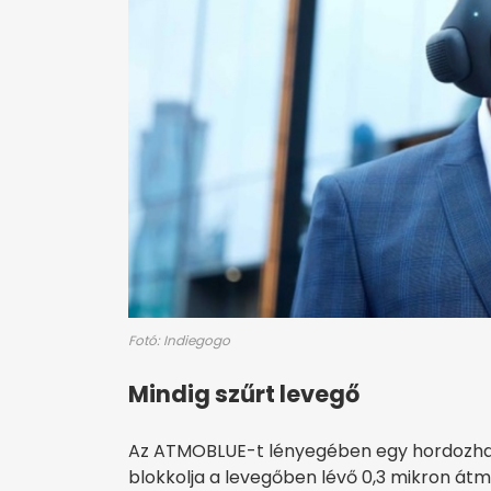
Fotó: Indiegogo
Mindig szűrt levegő
Az ATMOBLUE-t lényegében egy hordozható 
blokkolja a levegőben lévő 0,3 mikron át