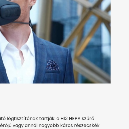
légtisztítónak tartják: a H13 HEPA szűrő
mérőjű vagy annál nagyobb káros részecskék