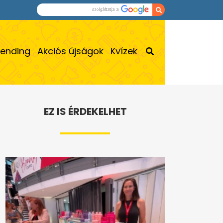
rending
Akciós újságok
Kvízek
EZ IS ÉRDEKELHET