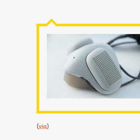
(
via
)