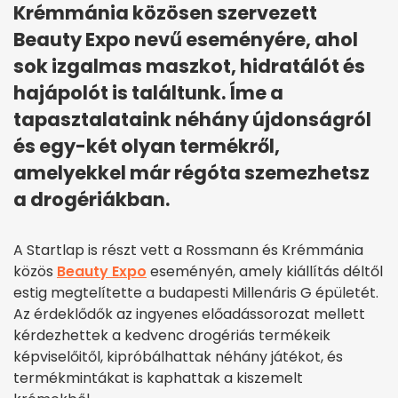
Krémmánia közösen szervezett
Beauty Expo nevű eseményére, ahol
sok izgalmas maszkot, hidratálót és
hajápolót is találtunk. Íme a
tapasztalataink néhány újdonságról
és egy-két olyan termékről,
amelyekkel már régóta szemezhetsz
a drogériákban.
A Startlap is részt vett a Rossmann és Krémmánia
közös
Beauty Expo
eseményén, amely kiállítás déltől
estig megtelítette a budapesti Millenáris G épületét.
Az érdeklődők az ingyenes előadássorozat mellett
kérdezhettek a kedvenc drogériás termékeik
képviselőitől, kipróbálhattak néhány játékot, és
termékmintákat is kaphattak a kiszemelt