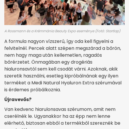
A Rossmann és a Krémmánia Beauty Expo eseménye (Fotó: Startlap)
A formula nagyon vízszerű, így oda kell figyelni a
felvitelnél. Percek alatt szépen megszárad a bőrön,
nem hagy maga után kellemetlen, ragadós
bőrérzetet. Önmagában egy drogériás
hialuronsavtól sem kell csodát várni. Azoknak, akik
szeretik használni, esetleg kipróbálnának egy ilyen
terméket a Medi Natural Hyaluron Extra szérumával
is érdemes próbálkoznia.
Újravevős?
Van kedvenc hiarulonsavas szérumom, amit nem
cserélnék le. Ugyanakkor ha az épp nem lenne
elérhető, biztosan ebből a termékből szereznék be