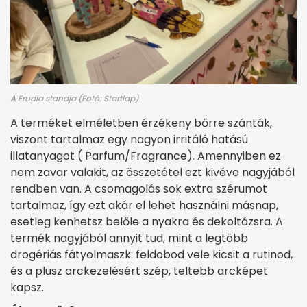
A Frudia standja (Fotó: Startlap)
A terméket elméletben érzékeny bőrre szánták,
viszont tartalmaz egy nagyon irritáló hatású
illatanyagot ( Parfum/Fragrance). Amennyiben ez
nem zavar valakit, az összetétel ezt kivéve nagyjából
rendben van. A csomagolás sok extra szérumot
tartalmaz, így ezt akár el lehet használni másnap,
esetleg kenhetsz belőle a nyakra és dekoltázsra. A
termék nagyjából annyit tud, mint a legtöbb
drogériás fátyolmaszk: feldobod vele kicsit a rutinod,
és a plusz arckezelésért szép, teltebb arcképet
kapsz.