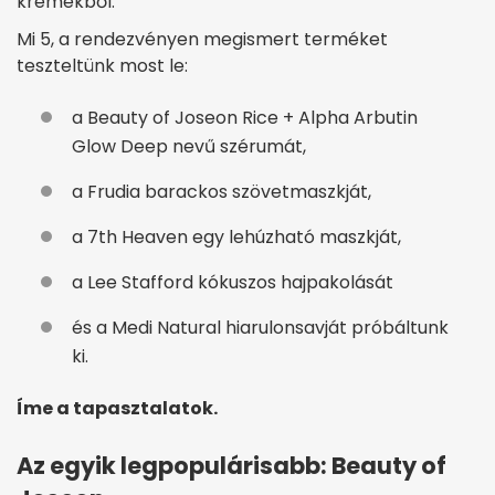
krémekből.
Mi 5, a rendezvényen megismert terméket
teszteltünk most le:
a Beauty of Joseon Rice + Alpha Arbutin
Glow Deep nevű szérumát,
a Frudia barackos szövetmaszkját,
a 7th Heaven egy lehúzható maszkját,
a Lee Stafford kókuszos hajpakolását
és a Medi Natural hiarulonsavját próbáltunk
ki.
Íme a tapasztalatok.
Az egyik legpopulárisabb: Beauty of