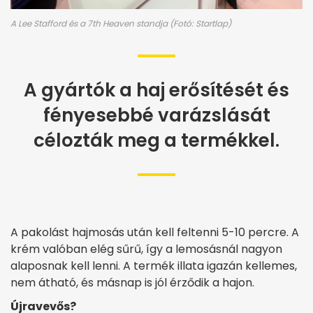
A Lee Stafford és a 7th Heaven standja (Fotó: Startlap)
A gyártók a haj erősítését és
fényesebbé varázslását
célozták meg a termékkel.
A pakolást hajmosás után kell feltenni 5-10 percre. A
krém valóban elég sűrű, így a lemosásnál nagyon
alaposnak kell lenni. A termék illata igazán kellemes,
nem átható, és másnap is jól érződik a hajon.
Újravevős?