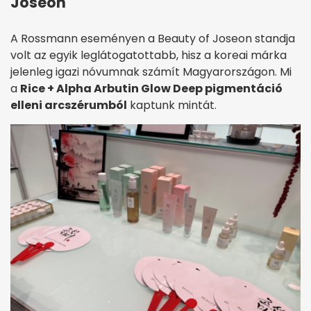
Joseon
A Rossmann eseményen a Beauty of Joseon standja
volt az egyik leglátogatottabb, hisz a koreai márka
jelenleg igazi nóvumnak számít Magyarországon. Mi
a
Rice + Alpha Arbutin Glow Deep pigmentáció
elleni arcszérumból
kaptunk mintát.