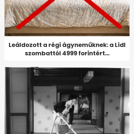
Leáldozott a régi ágyneműknek: a Lidl
szombattól 4999 forintért...