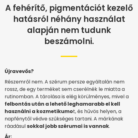
A fehérítő, pigmentációt kezelő
hatásról néhány használat
alapján nem tudunk
beszámolni.
Újravevős?
Részemről nem. A szérum persze egyáltalán nem
rossz, de egy terméket sem cserélnék le miatta a
rutinomban. A tárolása is elég körülményes, mivel a
felbontás után a lehető leghamarabb el kell
használni a kozmetikumo
t, és hűvös helyen, a
napfénytől védve szűkséges tartani. A márkának
ráadásul
sokkal jobb szérumai is vannak
.
Ár: