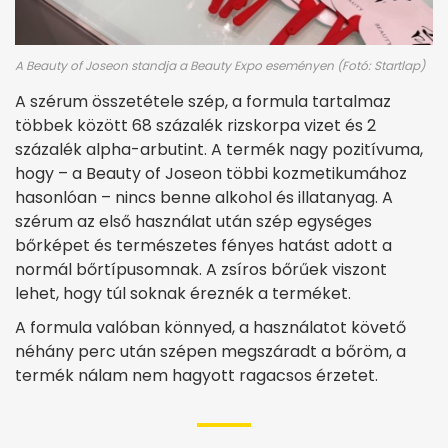
A Beauty of Joseon standja a Beauty Expo eseményen (Fotó: Startlap)
A szérum összetétele szép, a formula tartalmaz
többek között 68 százalék rizskorpa vizet és 2
százalék alpha-arbutint. A termék nagy pozitívuma,
hogy – a Beauty of Joseon többi kozmetikumához
hasonlóan – nincs benne alkohol és illatanyag. A
szérum az első használat után szép egységes
bőrképet és természetes fényes hatást adott a
normál bőrtípusomnak. A zsíros bőrűek viszont
lehet, hogy túl soknak éreznék a terméket.
A formula valóban könnyed, a használatot követő
néhány perc után szépen megszáradt a bőröm, a
termék nálam nem hagyott ragacsos érzetet.