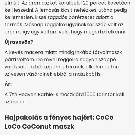
elmúlt. Az arcmaszkot körülbelül 20 percet követően
kell leszedni. A lemosás kicsit nehézkes, utána pedig
kellemetlen, kissé ragadós bőrérzetet adott a
termék. Másnap reggelre ugyanakkor szép volt az
arcom, így úgy voltam vele, hogy megérte felkenni.
Újravevős?
A kevés macera miatt mindig inkább fátyolmaszk-
párti voltam. De mivel reggelre nagyon széppé
varázsolta a bőrképem a termék, alkalomadtán
szívesen vásárolnék ebből a maszkból is.
Ár:
A 7th Heaven Barbie-s maszkjára 1000 forintot kell
szánnod.
Hajpakolás a fényes hajért: CoCo
LoCo CoConut maszk