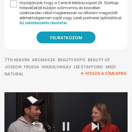
Hozzájárulok, hogy a Central Médiacsoport Zrt. Startlap
hírlevel(ek)et küldjön számomra, és közvetlen
üzletszerzési céllal megkeressen az általam megadott
elérhetőségeimen saját vagy üzleti partnerei ajánlatával.
Az adatkezelés részletei
7TH HEAVEN
ARCMASZK
BEAUTY EXPO
BEAUTY OF
JOSEON
FRUDIA
HIARULONSAV
LEE STAFFORD
MEDI
VISSZA A CÍMLAPRA
NATURAL