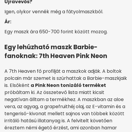
Újravevős?
Igen, olykor vennék még a fátyolmaszkból.
Ár:
Egy maszk ára 650-700 forint között mozog.
Egy lehúzható maszk Barbie-
fanoknak: 7th Heaven Pink Neon
A 7th Heaven fő profilját a maszkok adják. A boltok
polcain már szemet is szúrhattak a Barbie-maszkjaik
is. Elsőként
a Pink Neon tonizáló terméket
próbáltam ki. Az összetevő lista miatt kicsit
negatívan álltam a termékhez. A maszkban az aloe
vera, az agyag, a grapefruithéj olaj, az E-vitamin és a
tengerisó-kivonat mellett sajnos van többek között
irritáló hatású illatanyag is. A felvitelt követően
éreztem némi égető érzést, ami azonban hamar