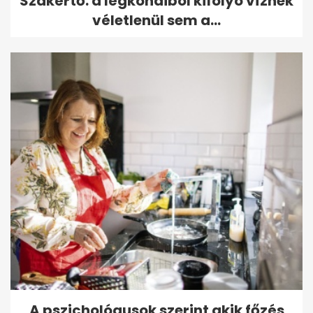
Szakértő: a légkondiból kifolyó víznek
véletlenül sem a...
A pszichológusok szerint akik főzés