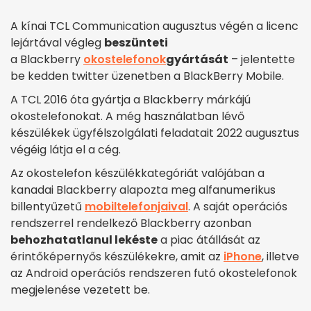
A kínai TCL Communication augusztus végén a licenc
lejártával végleg
beszünteti
a Blackberry
okostelefonok
gyártását
– jelentette
be kedden twitter üzenetben a BlackBerry Mobile.
A TCL 2016 óta gyártja a Blackberry márkájú
okostelefonokat. A még használatban lévő
készülékek ügyfélszolgálati feladatait 2022 augusztus
végéig látja el a cég.
Az okostelefon készülékkategóriát valójában a
kanadai Blackberry alapozta meg alfanumerikus
billentyűzetű
mobiltelefonjaival
. A saját operációs
rendszerrel rendelkező Blackberry azonban
behozhatatlanul lekéste
a piac átállását az
érintőképernyős készülékekre, amit az
iPhone
, illetve
az Android operációs rendszeren futó okostelefonok
megjelenése vezetett be.