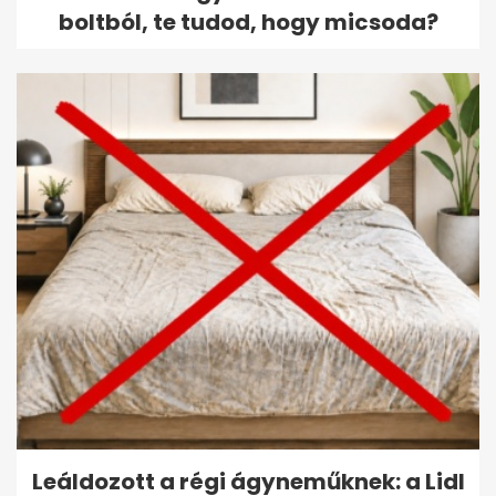
boltból, te tudod, hogy micsoda?
Leáldozott a régi ágyneműknek: a Lidl