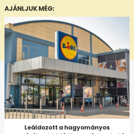
minute,
AJÁNLJUK MÉG:
32
seconds
Leáldozott a hagyományos