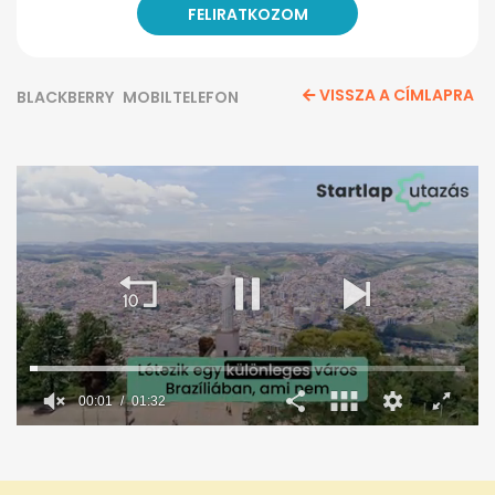
VISSZA A CÍMLAPRA
BLACKBERRY
MOBILTELEFON
00:02
01:32
0
seconds
of
1