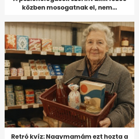
közben mosogatnak el, nem...
Retró kvíz: Nagymamám ezt hozta a