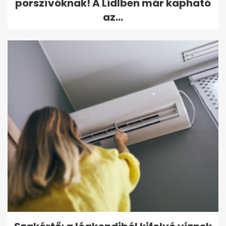
porszívóknak! A Lidlben már kapható
az...