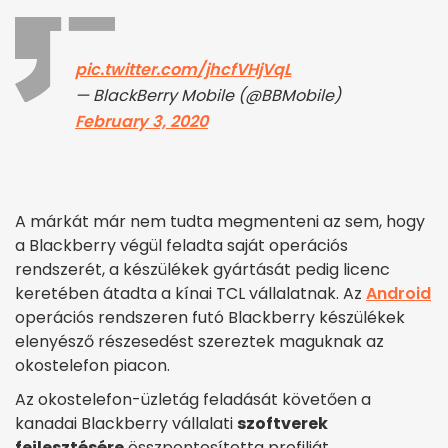
pic.twitter.com/jhcfVHjVqL
— BlackBerry Mobile (@BBMobile)
February 3, 2020
A márkát már nem tudta megmenteni az sem, hogy
a Blackberry végül feladta saját operációs
rendszerét, a készülékek gyártását pedig licenc
keretében átadta a kínai TCL vállalatnak. Az
Android
operációs rendszeren futó Blackberry készülékek
elenyésző részesedést szereztek maguknak az
okostelefon piacon.
Az okostelefon-üzletág feladását követően a
kanadai Blackberry vállalati
szoftverek
fejlesztésére
összpontosította profilját.