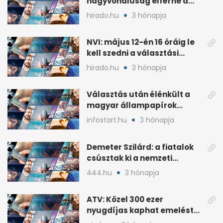
nagyvonalúság elférne a
kétharmados győztesekben
hirado.hu
3 hónapja
NVI: május 12-én 16 óráig le
kell szedni a választási
plakátokat
hirado.hu
3 hónapja
Választás után élénkült a
magyar állampapírok
lakossági értékesítése
infostart.hu
3 hónapja
Demeter Szilárd: a fiatalok
csúsztak ki a nemzeti
kultúrából
444.hu
3 hónapja
ATV: Közel 300 ezer
nyugdíjas kaphat emelést
idén a Tisza terve szerint