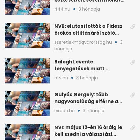
ki fog nyerni
444.hu
3 hónapja
NVB: elutasították a Fidesz
örökös eltiltásáról szóló
népszavazást
szeretlekmagyarorszag.hu
3
hónapja
Balogh Levente
fenyegetések miatt
lemondta erdélyi előadás-
atv.hu
3 hónapja
sorozatát
Gulyás Gergely: több
nagyvonalúság elférne a
kétharmados győztesekben
hirado.hu
3 hónapja
NVI: május 12-én 16 óráig le
kell szedni a választási