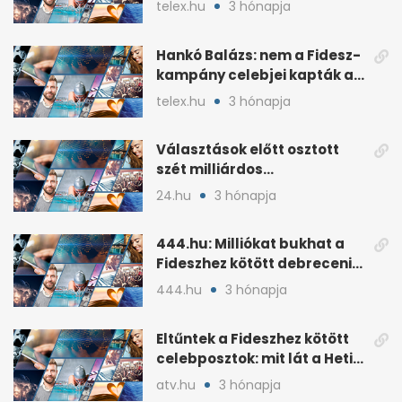
telex.hu
3 hónapja
Hankó Balázs: nem a Fidesz-
kampány celebjei kapták az
NKA-milliárdokat
telex.hu
3 hónapja
Választások előtt osztott
szét milliárdos
szponzorpénzt a
24.hu
3 hónapja
Szerencsejáték Zrt.
444.hu: Milliókat bukhat a
Fideszhez kötött debreceni
influenszer perben
444.hu
3 hónapja
Eltűntek a Fideszhez kötött
celebposztok: mit lát a Heti
Napló?
atv.hu
3 hónapja