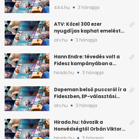
kultúrából
444.hu
3 hónapja
ATV: Közel 300 ezer
nyugdíjas kaphat emelést
idén a Tisza terve szerint
atv.hu
3 hónapja
Hann Endre: tévedés volt a
Fidesz kampányában a
háborús veszély
hirado.hu
3 hónapja
hangsúlyozása
Dopeman belső puccsról ír a
Fideszben, EP-választási
árral
atv.hu
3 hónapja
Hirado.hu: távozik a
Honvédségtől Orbán Viktor
fia, Orbán Gáspár
hirado.hu
3 hónapja