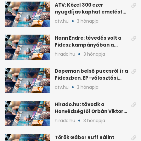
ATV: Közel 300 ezer
nyugdíjas kaphat emelést
idén a Tisza terve szerint
atv.hu
3 hónapja
Hann Endre: tévedés volt a
Fidesz kampányában a
háborús veszély
hirado.hu
3 hónapja
hangsúlyozása
Dopeman belső puccsról ír a
Fideszben, EP-választási
árral
atv.hu
3 hónapja
Hirado.hu: távozik a
Honvédségtől Orbán Viktor
fia, Orbán Gáspár
hirado.hu
3 hónapja
Török Gábor Ruff Bálint