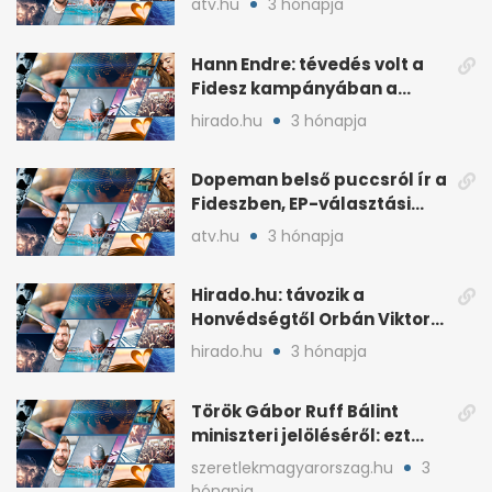
atv.hu
3 hónapja
Hann Endre: tévedés volt a
Fidesz kampányában a
háborús veszély
hirado.hu
3 hónapja
hangsúlyozása
Dopeman belső puccsról ír a
Fideszben, EP-választási
árral
atv.hu
3 hónapja
Hirado.hu: távozik a
Honvédségtől Orbán Viktor
fia, Orbán Gáspár
hirado.hu
3 hónapja
Török Gábor Ruff Bálint
miniszteri jelöléséről: ezt
írta a posztjában
szeretlekmagyarorszag.hu
3
hónapja