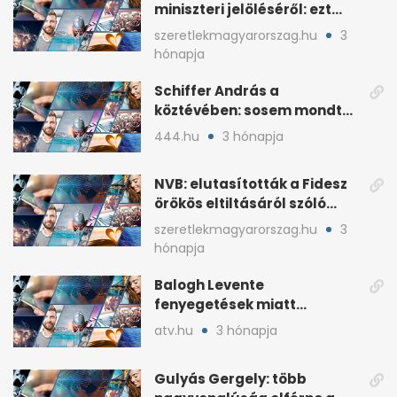
miniszteri jelöléséről: ezt
írta a posztjában
szeretlekmagyarorszag.hu
3
hónapja
Schiffer András a
köztévében: sosem mondta,
ki fog nyerni
444.hu
3 hónapja
NVB: elutasították a Fidesz
örökös eltiltásáról szóló
népszavazást
szeretlekmagyarorszag.hu
3
hónapja
Balogh Levente
fenyegetések miatt
lemondta erdélyi előadás-
atv.hu
3 hónapja
sorozatát
Gulyás Gergely: több