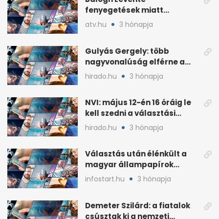
fenyegetések miatt
lemondta erdélyi előadás-
atv.hu
3 hónapja
sorozatát
Gulyás Gergely: több
nagyvonalúság elférne a
kétharmados győztesekben
hirado.hu
3 hónapja
NVI: május 12-én 16 óráig le
kell szedni a választási
plakátokat
hirado.hu
3 hónapja
Választás után élénkült a
magyar állampapírok
lakossági értékesítése
infostart.hu
3 hónapja
Demeter Szilárd: a fiatalok
csúsztak ki a nemzeti