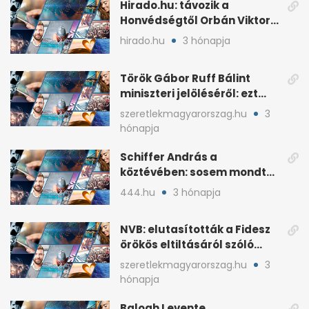
Hirado.hu: távozik a
Honvédségtől Orbán Viktor
fia, Orbán Gáspár
hirado.hu
3 hónapja
Török Gábor Ruff Bálint
miniszteri jelöléséről: ezt
írta a posztjában
szeretlekmagyarorszag.hu
3
hónapja
Schiffer András a
köztévében: sosem mondta,
ki fog nyerni
444.hu
3 hónapja
NVB: elutasították a Fidesz
örökös eltiltásáról szóló
népszavazást
szeretlekmagyarorszag.hu
3
hónapja
Balogh Levente