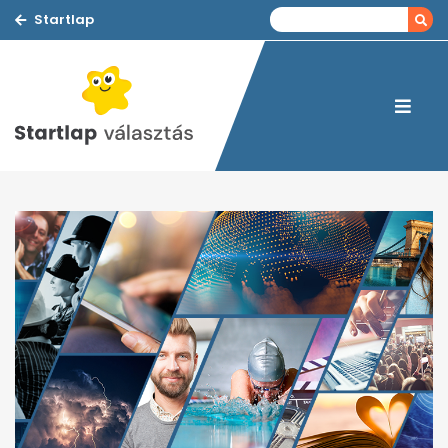
Startlap