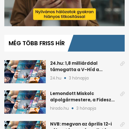
0
of
1
MÉG TÖBB FRISS HÍR
minute,
32
seconds
24.hu: 1,8 milliárddal
támogatta a V-Híd a
Fideszhez kötött alapítványt
24.hu
3 hónapja
Lemondott Miskolc
alpolgármestere, a Fidesz
áprilisi jelöltje, Hollósy
hirado.hu
3 hónapja
András
NVB: megvan az április 12-i