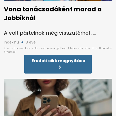
Vona tanácsadóként marad a
Jobbiknál
A volt pártelnök még visszatérhet.
index.hu
8 éve
Eredeti cikk megnyitása