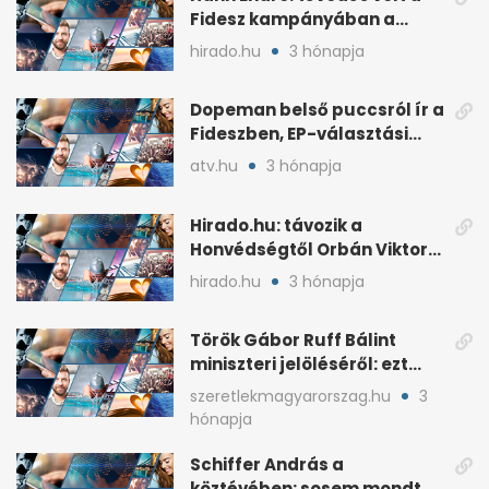
Fidesz kampányában a
háborús veszély
hirado.hu
3 hónapja
hangsúlyozása
Dopeman belső puccsról ír a
Fideszben, EP-választási
árral
atv.hu
3 hónapja
Hirado.hu: távozik a
Honvédségtől Orbán Viktor
fia, Orbán Gáspár
hirado.hu
3 hónapja
Török Gábor Ruff Bálint
miniszteri jelöléséről: ezt
írta a posztjában
szeretlekmagyarorszag.hu
3
hónapja
Schiffer András a
köztévében: sosem mondta,