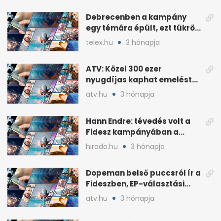
Debrecenben a kampány
egy témára épült, ezt tükrözi
az eredmény
telex.hu
3 hónapja
ATV: Közel 300 ezer
nyugdíjas kaphat emelést
idén a Tisza terve szerint
atv.hu
3 hónapja
Hann Endre: tévedés volt a
Fidesz kampányában a
háborús veszély
hirado.hu
3 hónapja
hangsúlyozása
Dopeman belső puccsról ír a
Fideszben, EP-választási
árral
atv.hu
3 hónapja