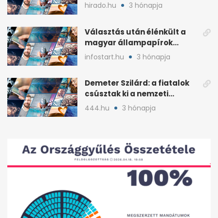
plakátokat
hirado.hu
3 hónapja
Választás után élénkült a
magyar állampapírok
lakossági értékesítése
infostart.hu
3 hónapja
Demeter Szilárd: a fiatalok
csúsztak ki a nemzeti
kultúrából
444.hu
3 hónapja