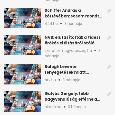
Schiffer András a
köztévében: sosem mondta,
ki fog nyerni
444.hu
3 hónapja
NVB: elutasították a Fidesz
örökös eltiltásáról szóló
népszavazást
szeretlekmagyarorszag.hu
3
hónapja
Balogh Levente
fenyegetések miatt
lemondta erdélyi előadás-
atv.hu
3 hónapja
sorozatát
Gulyás Gergely: több
nagyvonalúság elférne a
kétharmados győztesekben
hirado.hu
3 hónapja