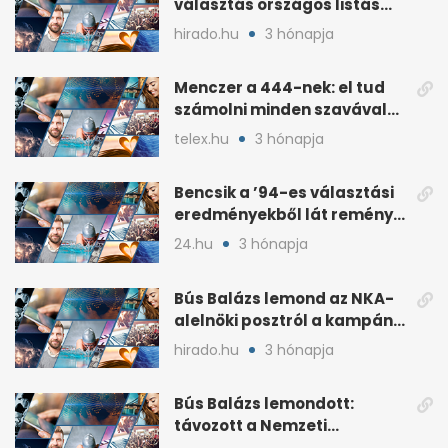
választás országos listás
eredménye
hirado.hu
3 hónapja
Menczer a 444-nek: el tud
számolni minden szavával
és tettével
telex.hu
3 hónapja
Bencsik a ’94-es választási
eredményekből lát reményt
a Fidesznek
24.hu
3 hónapja
Bús Balázs lemond az NKA-
alelnöki posztról a kampány
alatti támogatások után
hirado.hu
3 hónapja
Bús Balázs lemondott:
távozott a Nemzeti
Kulturális Alap alelnöke