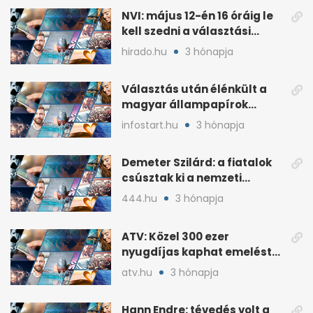
NVI: május 12-én 16 óráig le
kell szedni a választási
plakátokat
hirado.hu
3 hónapja
Választás után élénkült a
magyar állampapírok
lakossági értékesítése
infostart.hu
3 hónapja
Demeter Szilárd: a fiatalok
csúsztak ki a nemzeti
kultúrából
444.hu
3 hónapja
ATV: Közel 300 ezer
nyugdíjas kaphat emelést
idén a Tisza terve szerint
atv.hu
3 hónapja
Hann Endre: tévedés volt a