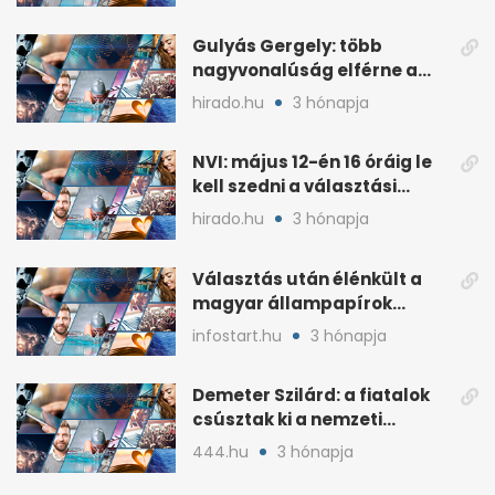
sorozatát
Gulyás Gergely: több
nagyvonalúság elférne a
kétharmados győztesekben
hirado.hu
3 hónapja
NVI: május 12-én 16 óráig le
kell szedni a választási
plakátokat
hirado.hu
3 hónapja
Választás után élénkült a
magyar állampapírok
lakossági értékesítése
infostart.hu
3 hónapja
Demeter Szilárd: a fiatalok
csúsztak ki a nemzeti
kultúrából
444.hu
3 hónapja