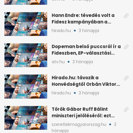
Hann Endre: tévedés volt a
Fidesz kampányában a
háborús veszély
hirado.hu
3 hónapja
hangsúlyozása
Dopeman belső puccsról ír a
Fideszben, EP-választási
árral
atv.hu
3 hónapja
Hirado.hu: távozik a
Honvédségtől Orbán Viktor
fia, Orbán Gáspár
hirado.hu
3 hónapja
Török Gábor Ruff Bálint
miniszteri jelöléséről: ezt
írta a posztjában
szeretlekmagyarorszag.hu
3
hónapja