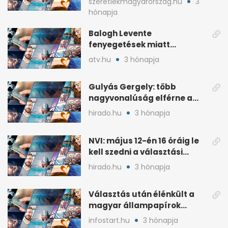
szeretlekmagyarorszag.hu
3
hónapja
Balogh Levente
fenyegetések miatt
lemondta erdélyi előadás-
atv.hu
3 hónapja
sorozatát
Gulyás Gergely: több
nagyvonalúság elférne a
kétharmados győztesekben
hirado.hu
3 hónapja
NVI: május 12-én 16 óráig le
kell szedni a választási
plakátokat
hirado.hu
3 hónapja
Választás után élénkült a
magyar állampapírok
lakossági értékesítése
infostart.hu
3 hónapja