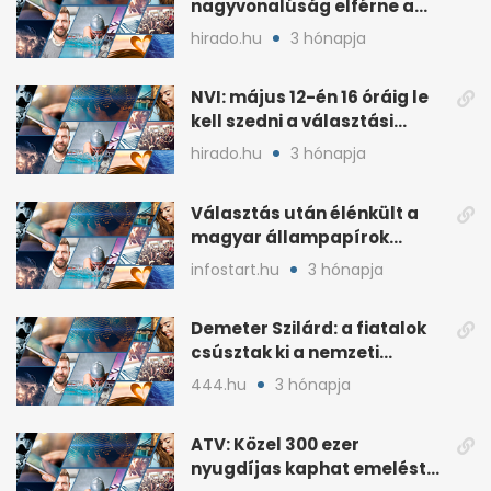
nagyvonalúság elférne a
kétharmados győztesekben
hirado.hu
3 hónapja
NVI: május 12-én 16 óráig le
kell szedni a választási
plakátokat
hirado.hu
3 hónapja
Választás után élénkült a
magyar állampapírok
lakossági értékesítése
infostart.hu
3 hónapja
Demeter Szilárd: a fiatalok
csúsztak ki a nemzeti
kultúrából
444.hu
3 hónapja
ATV: Közel 300 ezer
nyugdíjas kaphat emelést