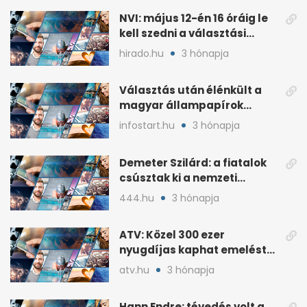
NVI: május 12-én 16 óráig le
kell szedni a választási
plakátokat
hirado.hu
3 hónapja
Választás után élénkült a
magyar állampapírok
lakossági értékesítése
infostart.hu
3 hónapja
Demeter Szilárd: a fiatalok
csúsztak ki a nemzeti
kultúrából
444.hu
3 hónapja
ATV: Közel 300 ezer
nyugdíjas kaphat emelést
idén a Tisza terve szerint
atv.hu
3 hónapja
Hann Endre: tévedés volt a