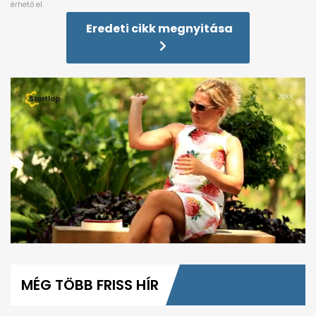
Eredeti cikk megnyitása
0
seconds
of
MÉG TÖBB FRISS HÍR
54
seconds