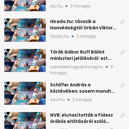
árral
atv.hu
3 hónapja
Hirado.hu: távozik a
Honvédségtől Orbán Viktor
fia, Orbán Gáspár
hirado.hu
3 hónapja
Török Gábor Ruff Bálint
miniszteri jelöléséről: ezt
írta a posztjában
szeretlekmagyarorszag.hu
3
hónapja
Schiffer András a
köztévében: sosem mondta,
ki fog nyerni
444.hu
3 hónapja
NVB: elutasították a Fidesz
örökös eltiltásáról szóló
népszavazást