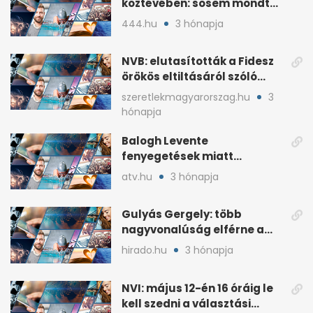
köztévében: sosem mondta,
ki fog nyerni
444.hu
3 hónapja
NVB: elutasították a Fidesz
örökös eltiltásáról szóló
népszavazást
szeretlekmagyarorszag.hu
3
hónapja
Balogh Levente
fenyegetések miatt
lemondta erdélyi előadás-
atv.hu
3 hónapja
sorozatát
Gulyás Gergely: több
nagyvonalúság elférne a
kétharmados győztesekben
hirado.hu
3 hónapja
NVI: május 12-én 16 óráig le
kell szedni a választási