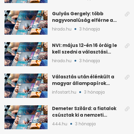
sorozatát
Gulyás Gergely: több
nagyvonalúság elférne a
kétharmados győztesekben
hirado.hu
3 hónapja
NVI: május 12-én 16 óráig le
kell szedni a választási
plakátokat
hirado.hu
3 hónapja
Választás után élénkült a
magyar állampapírok
lakossági értékesítése
infostart.hu
3 hónapja
Demeter Szilárd: a fiatalok
csúsztak ki a nemzeti
kultúrából
444.hu
3 hónapja