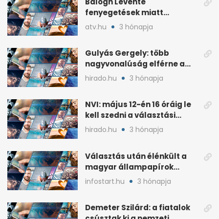
Balogh Levente
fenyegetések miatt
lemondta erdélyi előadás-
atv.hu
3 hónapja
sorozatát
Gulyás Gergely: több
nagyvonalúság elférne a
kétharmados győztesekben
hirado.hu
3 hónapja
NVI: május 12-én 16 óráig le
kell szedni a választási
plakátokat
hirado.hu
3 hónapja
Választás után élénkült a
magyar állampapírok
lakossági értékesítése
infostart.hu
3 hónapja
Demeter Szilárd: a fiatalok
csúsztak ki a nemzeti