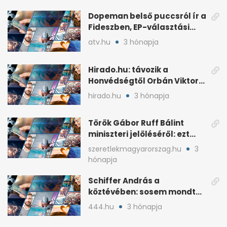
Dopeman belső puccsról ír a
Fideszben, EP-választási
árral
atv.hu
3 hónapja
Hirado.hu: távozik a
Honvédségtől Orbán Viktor
fia, Orbán Gáspár
hirado.hu
3 hónapja
Török Gábor Ruff Bálint
miniszteri jelöléséről: ezt
írta a posztjában
szeretlekmagyarorszag.hu
3
hónapja
Schiffer András a
köztévében: sosem mondta,
ki fog nyerni
444.hu
3 hónapja