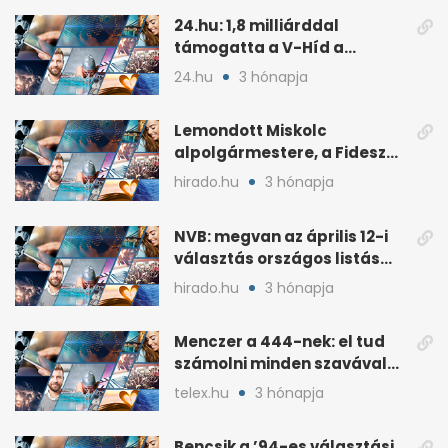
24.hu: 1,8 milliárddal
támogatta a V-Híd a
Fideszhez kötött alapítványt
24.hu
3 hónapja
Lemondott Miskolc
alpolgármestere, a Fidesz
áprilisi jelöltje, Hollósy
hirado.hu
3 hónapja
András
NVB: megvan az április 12-i
választás országos listás
eredménye
hirado.hu
3 hónapja
Menczer a 444-nek: el tud
számolni minden szavával
és tettével
telex.hu
3 hónapja
Bencsik a ’94-es választási