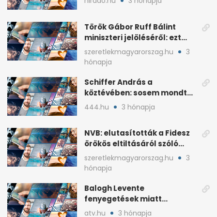
hirado.hu
3 hónapja
Török Gábor Ruff Bálint
miniszteri jelöléséről: ezt
írta a posztjában
szeretlekmagyarorszag.hu
3
hónapja
Schiffer András a
köztévében: sosem mondta,
ki fog nyerni
444.hu
3 hónapja
NVB: elutasították a Fidesz
örökös eltiltásáról szóló
népszavazást
szeretlekmagyarorszag.hu
3
hónapja
Balogh Levente
fenyegetések miatt
lemondta erdélyi előadás-
atv.hu
3 hónapja