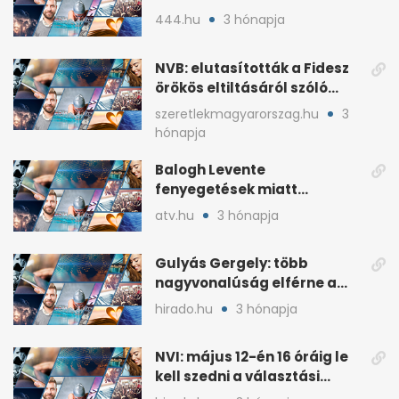
ki fog nyerni
444.hu
3 hónapja
NVB: elutasították a Fidesz
örökös eltiltásáról szóló
népszavazást
szeretlekmagyarorszag.hu
3
hónapja
Balogh Levente
fenyegetések miatt
lemondta erdélyi előadás-
atv.hu
3 hónapja
sorozatát
Gulyás Gergely: több
nagyvonalúság elférne a
kétharmados győztesekben
hirado.hu
3 hónapja
NVI: május 12-én 16 óráig le
kell szedni a választási
plakátokat