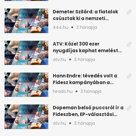
Demeter Szilárd: a fiatalok
csúsztak ki a nemzeti
kultúrából
444.hu
3 hónapja
ATV: Közel 300 ezer
nyugdíjas kaphat emelést
idén a Tisza terve szerint
atv.hu
3 hónapja
Hann Endre: tévedés volt a
Fidesz kampányában a
háborús veszély
hirado.hu
3 hónapja
hangsúlyozása
Dopeman belső puccsról ír a
Fideszben, EP-választási
árral
atv.hu
3 hónapja