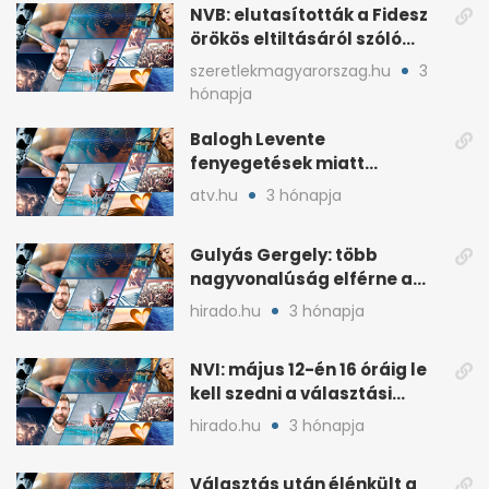
NVB: elutasították a Fidesz
örökös eltiltásáról szóló
népszavazást
szeretlekmagyarorszag.hu
3
hónapja
Balogh Levente
fenyegetések miatt
lemondta erdélyi előadás-
atv.hu
3 hónapja
sorozatát
Gulyás Gergely: több
nagyvonalúság elférne a
kétharmados győztesekben
hirado.hu
3 hónapja
NVI: május 12-én 16 óráig le
kell szedni a választási
plakátokat
hirado.hu
3 hónapja
Választás után élénkült a