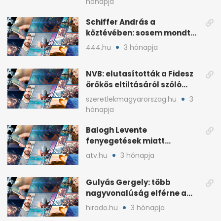
hónapja
Schiffer András a
köztévében: sosem mondta,
ki fog nyerni
444.hu
3 hónapja
NVB: elutasították a Fidesz
örökös eltiltásáról szóló
népszavazást
szeretlekmagyarorszag.hu
3
hónapja
Balogh Levente
fenyegetések miatt
lemondta erdélyi előadás-
atv.hu
3 hónapja
sorozatát
Gulyás Gergely: több
nagyvonalúság elférne a
kétharmados győztesekben
hirado.hu
3 hónapja