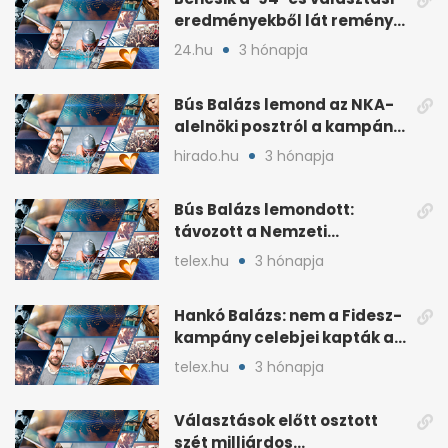
eredményekből lát reményt
a Fidesznek
24.hu
3 hónapja
Bús Balázs lemond az NKA-
alelnöki posztról a kampány
alatti támogatások után
hirado.hu
3 hónapja
Bús Balázs lemondott:
távozott a Nemzeti
Kulturális Alap alelnöke
telex.hu
3 hónapja
Hankó Balázs: nem a Fidesz-
kampány celebjei kapták az
NKA-milliárdokat
telex.hu
3 hónapja
Választások előtt osztott
szét milliárdos