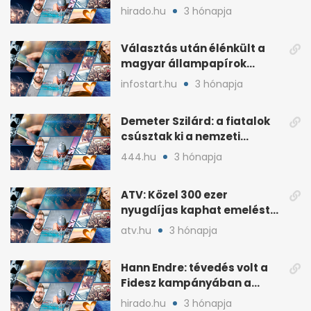
plakátokat
hirado.hu
3 hónapja
Választás után élénkült a
magyar állampapírok
lakossági értékesítése
infostart.hu
3 hónapja
Demeter Szilárd: a fiatalok
csúsztak ki a nemzeti
kultúrából
444.hu
3 hónapja
ATV: Közel 300 ezer
nyugdíjas kaphat emelést
idén a Tisza terve szerint
atv.hu
3 hónapja
Hann Endre: tévedés volt a
Fidesz kampányában a
háborús veszély
hirado.hu
3 hónapja