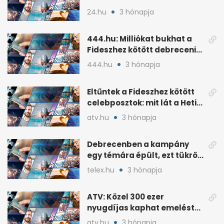
szponzorpénzt a
24.hu
3 hónapja
Szerencsejáték Zrt.
444.hu: Milliókat bukhat a
Fideszhez kötött debreceni
influenszer perben
444.hu
3 hónapja
Eltűntek a Fideszhez kötött
celebposztok: mit lát a Heti
Napló?
atv.hu
3 hónapja
Debrecenben a kampány
egy témára épült, ezt tükrözi
az eredmény
telex.hu
3 hónapja
ATV: Közel 300 ezer
nyugdíjas kaphat emelést
idén a Tisza terve szerint
atv.hu
3 hónapja