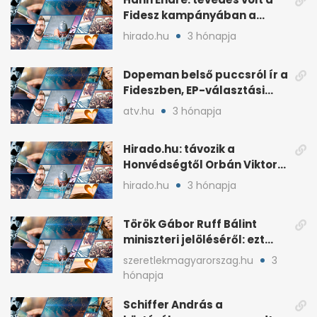
Fidesz kampányában a
háborús veszély
hirado.hu
3 hónapja
hangsúlyozása
Dopeman belső puccsról ír a
Fideszben, EP-választási
árral
atv.hu
3 hónapja
Hirado.hu: távozik a
Honvédségtől Orbán Viktor
fia, Orbán Gáspár
hirado.hu
3 hónapja
Török Gábor Ruff Bálint
miniszteri jelöléséről: ezt
írta a posztjában
szeretlekmagyarorszag.hu
3
hónapja
Schiffer András a