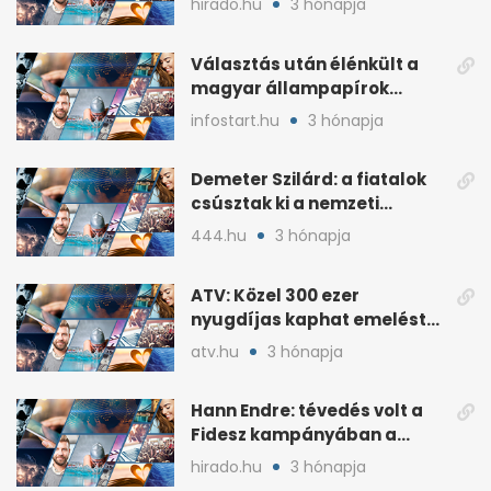
hirado.hu
3 hónapja
Választás után élénkült a
magyar állampapírok
lakossági értékesítése
infostart.hu
3 hónapja
Demeter Szilárd: a fiatalok
csúsztak ki a nemzeti
kultúrából
444.hu
3 hónapja
ATV: Közel 300 ezer
nyugdíjas kaphat emelést
idén a Tisza terve szerint
atv.hu
3 hónapja
Hann Endre: tévedés volt a
Fidesz kampányában a
háborús veszély
hirado.hu
3 hónapja
hangsúlyozása