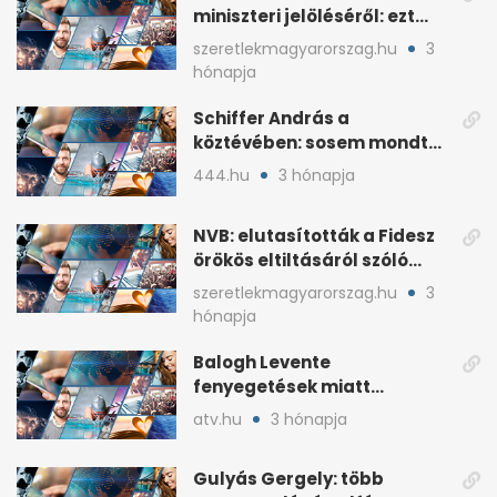
miniszteri jelöléséről: ezt
írta a posztjában
szeretlekmagyarorszag.hu
3
hónapja
Schiffer András a
köztévében: sosem mondta,
ki fog nyerni
444.hu
3 hónapja
NVB: elutasították a Fidesz
örökös eltiltásáról szóló
népszavazást
szeretlekmagyarorszag.hu
3
hónapja
Balogh Levente
fenyegetések miatt
lemondta erdélyi előadás-
atv.hu
3 hónapja
sorozatát
Gulyás Gergely: több