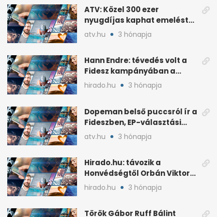
ATV: Közel 300 ezer
nyugdíjas kaphat emelést
idén a Tisza terve szerint
atv.hu
3 hónapja
Hann Endre: tévedés volt a
Fidesz kampányában a
háborús veszély
hirado.hu
3 hónapja
hangsúlyozása
Dopeman belső puccsról ír a
Fideszben, EP-választási
árral
atv.hu
3 hónapja
Hirado.hu: távozik a
Honvédségtől Orbán Viktor
fia, Orbán Gáspár
hirado.hu
3 hónapja
Török Gábor Ruff Bálint