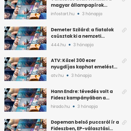
magyar állampapírok
lakossági értékesítése
infostart.hu
3 hónapja
Demeter Szilárd: a fiatalok
csúsztak ki a nemzeti
kultúrából
444.hu
3 hónapja
ATV: Közel 300 ezer
nyugdíjas kaphat emelést
idén a Tisza terve szerint
atv.hu
3 hónapja
Hann Endre: tévedés volt a
Fidesz kampányában a
háborús veszély
hirado.hu
3 hónapja
hangsúlyozása
Dopeman belső puccsról ír a
Fideszben, EP-választási