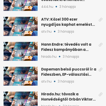
kultúrából
444.hu
3 hónapja
ATV: Közel 300 ezer
nyugdíjas kaphat emelést
idén a Tisza terve szerint
atv.hu
3 hónapja
Hann Endre: tévedés volt a
Fidesz kampányában a
háborús veszély
hirado.hu
3 hónapja
hangsúlyozása
Dopeman belső puccsról ír a
Fideszben, EP-választási
árral
atv.hu
3 hónapja
Hirado.hu: távozik a
Honvédségtől Orbán Viktor
fia, Orbán Gáspár