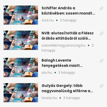
Schiffer András a
köztévében: sosem mondta,
ki fog nyerni
444.hu
3 hónapja
NVB: elutasították a Fidesz
örökös eltiltásáról szóló
népszavazást
szeretlekmagyarorszag.hu
3
hónapja
Balogh Levente
fenyegetések miatt
lemondta erdélyi előadás-
atv.hu
3 hónapja
sorozatát
Gulyás Gergely: több
nagyvonalúság elférne a
kétharmados győztesekben
hirado.hu
3 hónapja