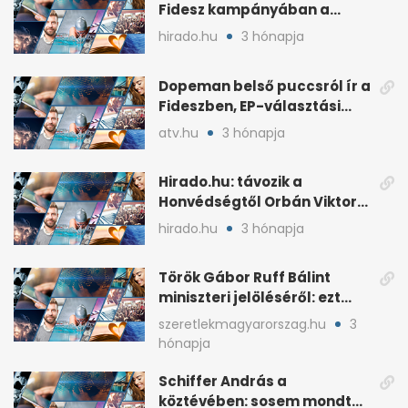
Fidesz kampányában a
háborús veszély
hirado.hu
3 hónapja
hangsúlyozása
Dopeman belső puccsról ír a
Fideszben, EP-választási
árral
atv.hu
3 hónapja
Hirado.hu: távozik a
Honvédségtől Orbán Viktor
fia, Orbán Gáspár
hirado.hu
3 hónapja
Török Gábor Ruff Bálint
miniszteri jelöléséről: ezt
írta a posztjában
szeretlekmagyarorszag.hu
3
hónapja
Schiffer András a
köztévében: sosem mondta,