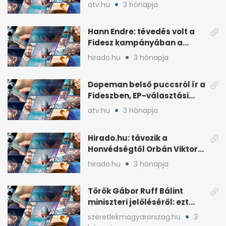
idén a Tisza terve szerint
atv.hu
3 hónapja
Hann Endre: tévedés volt a
Fidesz kampányában a
háborús veszély
hirado.hu
3 hónapja
hangsúlyozása
Dopeman belső puccsról ír a
Fideszben, EP-választási
árral
atv.hu
3 hónapja
Hirado.hu: távozik a
Honvédségtől Orbán Viktor
fia, Orbán Gáspár
hirado.hu
3 hónapja
Török Gábor Ruff Bálint
miniszteri jelöléséről: ezt
írta a posztjában
szeretlekmagyarorszag.hu
3