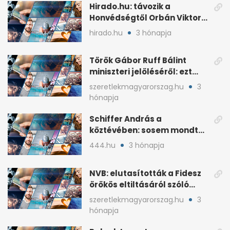
Hirado.hu: távozik a
Honvédségtől Orbán Viktor
fia, Orbán Gáspár
hirado.hu
3 hónapja
Török Gábor Ruff Bálint
miniszteri jelöléséről: ezt
írta a posztjában
szeretlekmagyarorszag.hu
3
hónapja
Schiffer András a
köztévében: sosem mondta,
ki fog nyerni
444.hu
3 hónapja
NVB: elutasították a Fidesz
örökös eltiltásáról szóló
népszavazást
szeretlekmagyarorszag.hu
3
hónapja