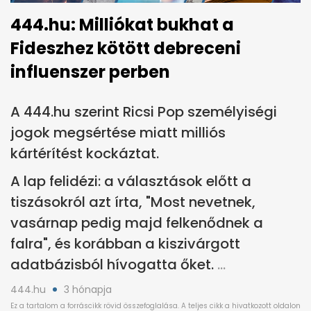
444.hu: Milliókat bukhat a
Fideszhez kötött debreceni
influenszer perben
A 444.hu szerint Ricsi Pop személyiségi
jogok megsértése miatt milliós
kártérítést kockáztat.
A lap felidézi: a választások előtt a
tiszásokról azt írta, "Most nevetnek,
vasárnap pedig majd felkenődnek a
falra", és korábban a kiszivárgott
adatbázisból hívogatta őket.
444.hu
3 hónapja