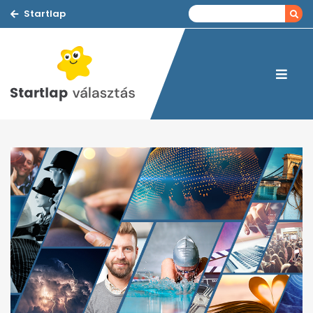
Startlap