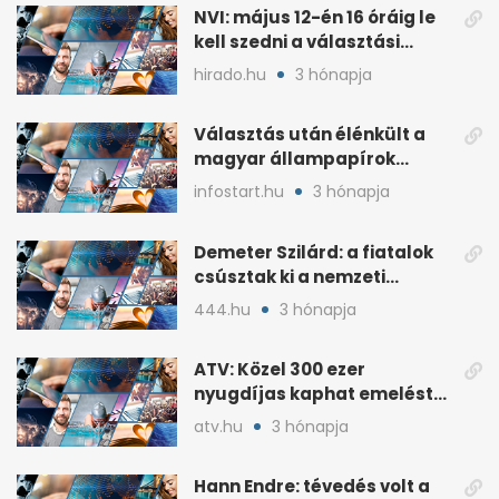
NVI: május 12-én 16 óráig le
kell szedni a választási
plakátokat
hirado.hu
3 hónapja
Választás után élénkült a
magyar állampapírok
lakossági értékesítése
infostart.hu
3 hónapja
Demeter Szilárd: a fiatalok
csúsztak ki a nemzeti
kultúrából
444.hu
3 hónapja
ATV: Közel 300 ezer
nyugdíjas kaphat emelést
idén a Tisza terve szerint
atv.hu
3 hónapja
Hann Endre: tévedés volt a