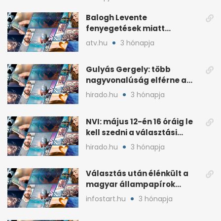
Balogh Levente
fenyegetések miatt
lemondta erdélyi előadás-
atv.hu
3 hónapja
sorozatát
Gulyás Gergely: több
nagyvonalúság elférne a
kétharmados győztesekben
hirado.hu
3 hónapja
NVI: május 12-én 16 óráig le
kell szedni a választási
plakátokat
hirado.hu
3 hónapja
Választás után élénkült a
magyar állampapírok
lakossági értékesítése
infostart.hu
3 hónapja