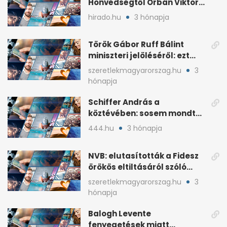
Honvédségtől Orbán Viktor
fia, Orbán Gáspár
hirado.hu
3 hónapja
Török Gábor Ruff Bálint
miniszteri jelöléséről: ezt
írta a posztjában
szeretlekmagyarorszag.hu
3
hónapja
Schiffer András a
köztévében: sosem mondta,
ki fog nyerni
444.hu
3 hónapja
NVB: elutasították a Fidesz
örökös eltiltásáról szóló
népszavazást
szeretlekmagyarorszag.hu
3
hónapja
Balogh Levente
fenyegetések miatt