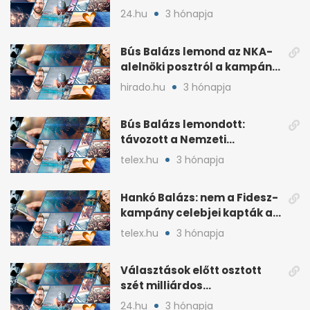
a Fidesznek
24.hu
3 hónapja
Bús Balázs lemond az NKA-
alelnöki posztról a kampány
alatti támogatások után
hirado.hu
3 hónapja
Bús Balázs lemondott:
távozott a Nemzeti
Kulturális Alap alelnöke
telex.hu
3 hónapja
Hankó Balázs: nem a Fidesz-
kampány celebjei kapták az
NKA-milliárdokat
telex.hu
3 hónapja
Választások előtt osztott
szét milliárdos
szponzorpénzt a
24.hu
3 hónapja