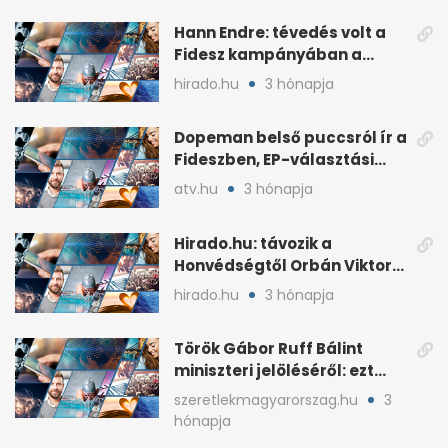
Hann Endre: tévedés volt a
Fidesz kampányában a
háborús veszély
hirado.hu
3 hónapja
hangsúlyozása
Dopeman belső puccsról ír a
Fideszben, EP-választási
árral
atv.hu
3 hónapja
Hirado.hu: távozik a
Honvédségtől Orbán Viktor
fia, Orbán Gáspár
hirado.hu
3 hónapja
Török Gábor Ruff Bálint
miniszteri jelöléséről: ezt
írta a posztjában
szeretlekmagyarorszag.hu
3
hónapja