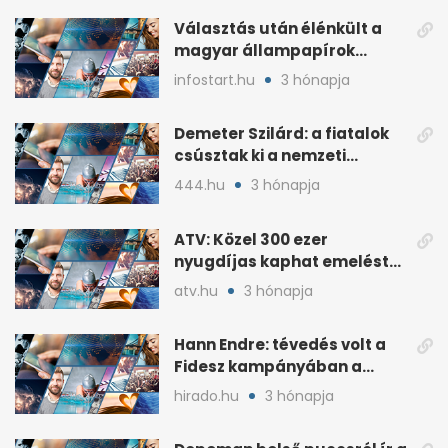
Választás után élénkült a
magyar állampapírok
lakossági értékesítése
infostart.hu
3 hónapja
Demeter Szilárd: a fiatalok
csúsztak ki a nemzeti
kultúrából
444.hu
3 hónapja
ATV: Közel 300 ezer
nyugdíjas kaphat emelést
idén a Tisza terve szerint
atv.hu
3 hónapja
Hann Endre: tévedés volt a
Fidesz kampányában a
háborús veszély
hirado.hu
3 hónapja
hangsúlyozása