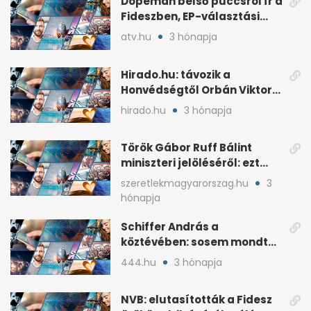
Dopeman belső puccsról ír a
Fideszben, EP-választási
árral
atv.hu
3 hónapja
Hirado.hu: távozik a
Honvédségtől Orbán Viktor
fia, Orbán Gáspár
hirado.hu
3 hónapja
Török Gábor Ruff Bálint
miniszteri jelöléséről: ezt
írta a posztjában
szeretlekmagyarorszag.hu
3
hónapja
Schiffer András a
köztévében: sosem mondta,
ki fog nyerni
444.hu
3 hónapja
NVB: elutasították a Fidesz