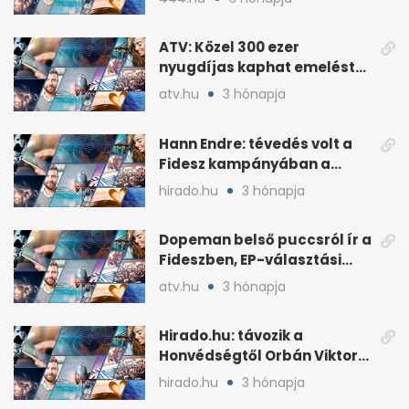
ATV: Közel 300 ezer
nyugdíjas kaphat emelést
idén a Tisza terve szerint
atv.hu
3 hónapja
Hann Endre: tévedés volt a
Fidesz kampányában a
háborús veszély
hirado.hu
3 hónapja
hangsúlyozása
Dopeman belső puccsról ír a
Fideszben, EP-választási
árral
atv.hu
3 hónapja
Hirado.hu: távozik a
Honvédségtől Orbán Viktor
fia, Orbán Gáspár
hirado.hu
3 hónapja