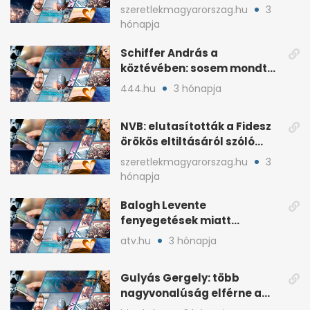
írta a posztjában
szeretlekmagyarorszag.hu
3
hónapja
Schiffer András a
köztévében: sosem mondta,
ki fog nyerni
444.hu
3 hónapja
NVB: elutasították a Fidesz
örökös eltiltásáról szóló
népszavazást
szeretlekmagyarorszag.hu
3
hónapja
Balogh Levente
fenyegetések miatt
lemondta erdélyi előadás-
atv.hu
3 hónapja
sorozatát
Gulyás Gergely: több
nagyvonalúság elférne a
kétharmados győztesekben