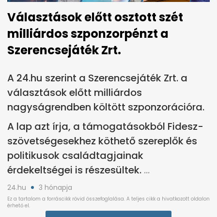
Választások előtt osztott szét
milliárdos szponzorpénzt a
Szerencsejáték Zrt.
A 24.hu szerint a Szerencsejáték Zrt. a
választások előtt milliárdos
nagyságrendben költött szponzorációra.
A lap azt írja, a támogatásokból Fidesz-
szövetségesekhez köthető szereplők és
politikusok családtagjainak
érdekeltségei is részesültek.
24.hu
3 hónapja