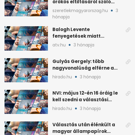
örökös eltiltásáról szóló
népszavazást
szeretlekmagyarorszag.hu
3
hónapja
Balogh Levente
fenyegetések miatt
lemondta erdélyi előadás-
atv.hu
3 hónapja
sorozatát
Gulyás Gergely: több
nagyvonalúság elférne a
kétharmados győztesekben
hirado.hu
3 hónapja
NVI: május 12-én 16 óráig le
kell szedni a választási
plakátokat
hirado.hu
3 hónapja
Választás után élénkült a
magyar állampapírok