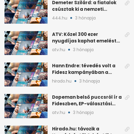
Demeter Szilárd: a fiatalok
csúsztak ki a nemzeti
kultúrából
444.hu
3 hónapja
ATV: Közel 300 ezer
nyugdíjas kaphat emelést
idén a Tisza terve szerint
atv.hu
3 hónapja
Hann Endre: tévedés volt a
Fidesz kampányában a
háborús veszély
hirado.hu
3 hónapja
hangsúlyozása
Dopeman belső puccsról ír a
Fideszben, EP-választási
árral
atv.hu
3 hónapja
Hirado.hu: távozik a