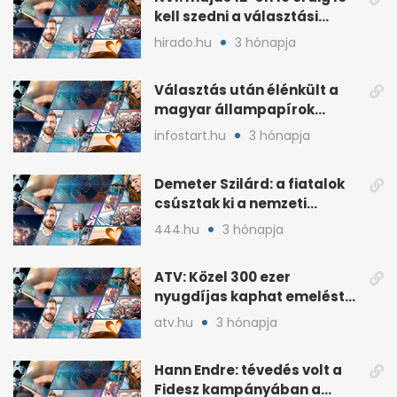
kell szedni a választási
plakátokat
hirado.hu
3 hónapja
Választás után élénkült a
magyar állampapírok
lakossági értékesítése
infostart.hu
3 hónapja
Demeter Szilárd: a fiatalok
csúsztak ki a nemzeti
kultúrából
444.hu
3 hónapja
ATV: Közel 300 ezer
nyugdíjas kaphat emelést
idén a Tisza terve szerint
atv.hu
3 hónapja
Hann Endre: tévedés volt a
Fidesz kampányában a