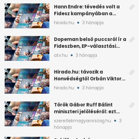
Hann Endre: tévedés volt a
Fidesz kampányában a
háborús veszély
hirado.hu
3 hónapja
hangsúlyozása
Dopeman belső puccsról ír a
Fideszben, EP-választási
árral
atv.hu
3 hónapja
Hirado.hu: távozik a
Honvédségtől Orbán Viktor
fia, Orbán Gáspár
hirado.hu
3 hónapja
Török Gábor Ruff Bálint
miniszteri jelöléséről: ezt
írta a posztjában
szeretlekmagyarorszag.hu
3
hónapja