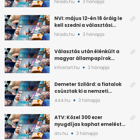
hirado.hu
3 hónapja
NVI: május 12-én 16 óráig le
kell szedni a választási
plakátokat
hirado.hu
3 hónapja
Választás után élénkült a
magyar állampapírok
lakossági értékesítése
infostart.hu
3 hónapja
Demeter Szilárd: a fiatalok
csúsztak ki a nemzeti
kultúrából
444.hu
3 hónapja
ATV: Közel 300 ezer
nyugdíjas kaphat emelést
idén a Tisza terve szerint
atv.hu
3 hónapja