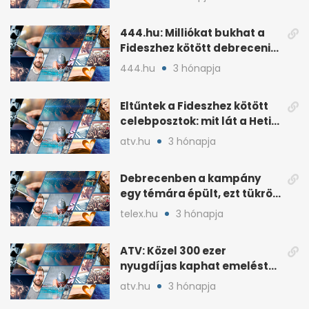
Szerencsejáték Zrt.
444.hu: Milliókat bukhat a
Fideszhez kötött debreceni
influenszer perben
444.hu
3 hónapja
Eltűntek a Fideszhez kötött
celebposztok: mit lát a Heti
Napló?
atv.hu
3 hónapja
Debrecenben a kampány
egy témára épült, ezt tükrözi
az eredmény
telex.hu
3 hónapja
ATV: Közel 300 ezer
nyugdíjas kaphat emelést
idén a Tisza terve szerint
atv.hu
3 hónapja