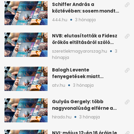
Schiffer András a
köztévében: sosem mondta,
ki fog nyerni
444.hu
3 hónapja
NVB: elutasították a Fidesz
örökös eltiltásáról szóló
népszavazást
szeretlekmagyarorszag.hu
3
hónapja
Balogh Levente
fenyegetések miatt
lemondta erdélyi előadás-
atv.hu
3 hónapja
sorozatát
Gulyás Gergely: több
nagyvonalúság elférne a
kétharmados győztesekben
hirado.hu
3 hónapja
NVI: május 12-én 16 óráig le