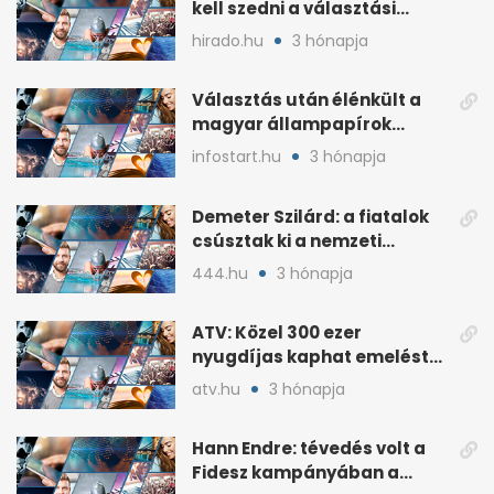
kell szedni a választási
plakátokat
hirado.hu
3 hónapja
Választás után élénkült a
magyar állampapírok
lakossági értékesítése
infostart.hu
3 hónapja
Demeter Szilárd: a fiatalok
csúsztak ki a nemzeti
kultúrából
444.hu
3 hónapja
ATV: Közel 300 ezer
nyugdíjas kaphat emelést
idén a Tisza terve szerint
atv.hu
3 hónapja
Hann Endre: tévedés volt a
Fidesz kampányában a