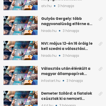
lemondta erdélyi előadás-
atv.hu
3 hónapja
sorozatát
Gulyás Gergely: több
nagyvonalúság elférne a
kétharmados győztesekben
hirado.hu
3 hónapja
NVI: május 12-én 16 óráig le
kell szedni a választási
plakátokat
hirado.hu
3 hónapja
Választás után élénkült a
magyar állampapírok
lakossági értékesítése
infostart.hu
3 hónapja
Demeter Szilárd: a fiatalok
csúsztak ki a nemzeti
kultúrából
444.hu
3 hónapja