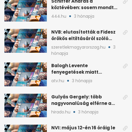
Schiffer András a
köztévében: sosem mondta,
ki fog nyerni
444.hu
3 hónapja
NVB: elutasították a Fidesz
örökös eltiltásáról szóló
népszavazást
szeretlekmagyarorszag.hu
3
hónapja
Balogh Levente
fenyegetések miatt
lemondta erdélyi előadás-
atv.hu
3 hónapja
sorozatát
Gulyás Gergely: több
nagyvonalúság elférne a
kétharmados győztesekben
hirado.hu
3 hónapja
NVI: május 12-én 16 óráig le