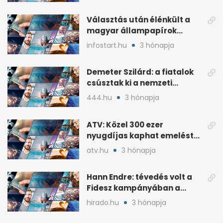
Választás után élénkült a
magyar állampapírok
lakossági értékesítése
infostart.hu
3 hónapja
Demeter Szilárd: a fiatalok
csúsztak ki a nemzeti
kultúrából
444.hu
3 hónapja
ATV: Közel 300 ezer
nyugdíjas kaphat emelést
idén a Tisza terve szerint
atv.hu
3 hónapja
Hann Endre: tévedés volt a
Fidesz kampányában a
háborús veszély
hirado.hu
3 hónapja
hangsúlyozása