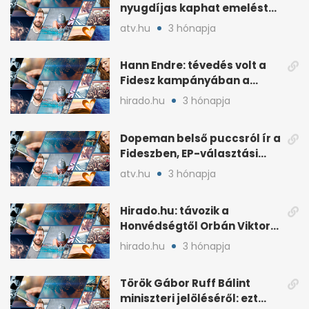
nyugdíjas kaphat emelést
idén a Tisza terve szerint
atv.hu
3 hónapja
Hann Endre: tévedés volt a
Fidesz kampányában a
háborús veszély
hirado.hu
3 hónapja
hangsúlyozása
Dopeman belső puccsról ír a
Fideszben, EP-választási
árral
atv.hu
3 hónapja
Hirado.hu: távozik a
Honvédségtől Orbán Viktor
fia, Orbán Gáspár
hirado.hu
3 hónapja
Török Gábor Ruff Bálint
miniszteri jelöléséről: ezt