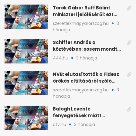
Török Gábor Ruff Bálint
miniszteri jelöléséről: ezt
írta a posztjában
szeretlekmagyarorszag.hu
3
hónapja
Schiffer András a
köztévében: sosem mondta,
ki fog nyerni
444.hu
3 hónapja
NVB: elutasították a Fidesz
örökös eltiltásáról szóló
népszavazást
szeretlekmagyarorszag.hu
3
hónapja
Balogh Levente
fenyegetések miatt
lemondta erdélyi előadás-
atv.hu
3 hónapja
sorozatát