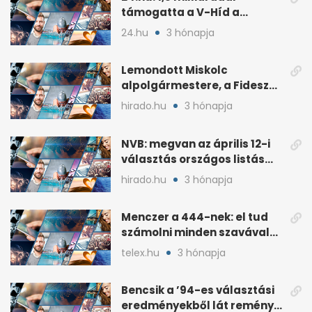
támogatta a V-Híd a
Fideszhez kötött alapítványt
24.hu
3 hónapja
Lemondott Miskolc
alpolgármestere, a Fidesz
áprilisi jelöltje, Hollósy
hirado.hu
3 hónapja
András
NVB: megvan az április 12-i
választás országos listás
eredménye
hirado.hu
3 hónapja
Menczer a 444-nek: el tud
számolni minden szavával
és tettével
telex.hu
3 hónapja
Bencsik a ’94-es választási
eredményekből lát reményt