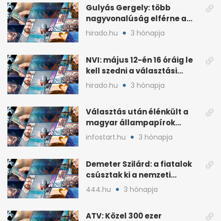
Gulyás Gergely: több
nagyvonalúság elférne a
kétharmados győztesekben
hirado.hu
3 hónapja
NVI: május 12-én 16 óráig le
kell szedni a választási
plakátokat
hirado.hu
3 hónapja
Választás után élénkült a
magyar állampapírok
lakossági értékesítése
infostart.hu
3 hónapja
Demeter Szilárd: a fiatalok
csúsztak ki a nemzeti
kultúrából
444.hu
3 hónapja
ATV: Közel 300 ezer