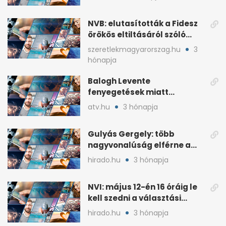
NVB: elutasították a Fidesz
örökös eltiltásáról szóló
népszavazást
szeretlekmagyarorszag.hu
3
hónapja
Balogh Levente
fenyegetések miatt
lemondta erdélyi előadás-
atv.hu
3 hónapja
sorozatát
Gulyás Gergely: több
nagyvonalúság elférne a
kétharmados győztesekben
hirado.hu
3 hónapja
NVI: május 12-én 16 óráig le
kell szedni a választási
plakátokat
hirado.hu
3 hónapja