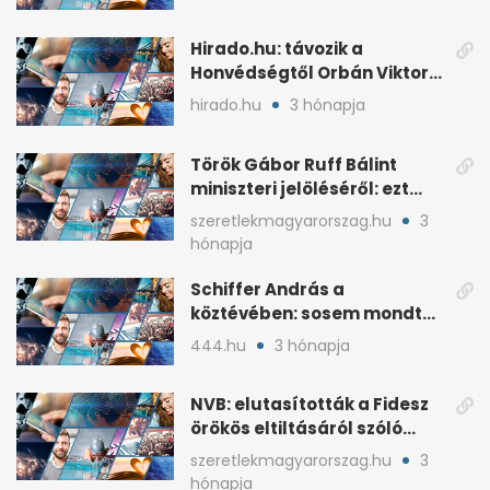
Hirado.hu: távozik a
Honvédségtől Orbán Viktor
fia, Orbán Gáspár
hirado.hu
3 hónapja
Török Gábor Ruff Bálint
miniszteri jelöléséről: ezt
írta a posztjában
szeretlekmagyarorszag.hu
3
hónapja
Schiffer András a
köztévében: sosem mondta,
ki fog nyerni
444.hu
3 hónapja
NVB: elutasították a Fidesz
örökös eltiltásáról szóló
népszavazást
szeretlekmagyarorszag.hu
3
hónapja