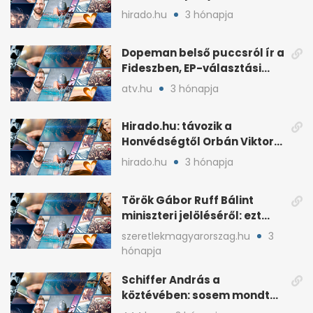
háborús veszély
hirado.hu
3 hónapja
hangsúlyozása
Dopeman belső puccsról ír a
Fideszben, EP-választási
árral
atv.hu
3 hónapja
Hirado.hu: távozik a
Honvédségtől Orbán Viktor
fia, Orbán Gáspár
hirado.hu
3 hónapja
Török Gábor Ruff Bálint
miniszteri jelöléséről: ezt
írta a posztjában
szeretlekmagyarorszag.hu
3
hónapja
Schiffer András a
köztévében: sosem mondta,
ki fog nyerni