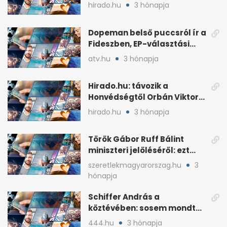
háborús veszély
hirado.hu
3 hónapja
hangsúlyozása
Dopeman belső puccsról ír a
Fideszben, EP-választási
árral
atv.hu
3 hónapja
Hirado.hu: távozik a
Honvédségtől Orbán Viktor
fia, Orbán Gáspár
hirado.hu
3 hónapja
Török Gábor Ruff Bálint
miniszteri jelöléséről: ezt
írta a posztjában
szeretlekmagyarorszag.hu
3
hónapja
Schiffer András a
köztévében: sosem mondta,
ki fog nyerni
444.hu
3 hónapja