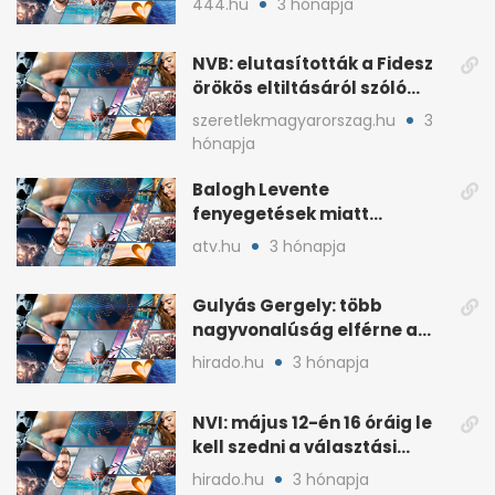
444.hu
3 hónapja
NVB: elutasították a Fidesz
örökös eltiltásáról szóló
népszavazást
szeretlekmagyarorszag.hu
3
hónapja
Balogh Levente
fenyegetések miatt
lemondta erdélyi előadás-
atv.hu
3 hónapja
sorozatát
Gulyás Gergely: több
nagyvonalúság elférne a
kétharmados győztesekben
hirado.hu
3 hónapja
NVI: május 12-én 16 óráig le
kell szedni a választási
plakátokat
hirado.hu
3 hónapja