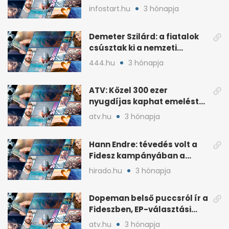
lakossági értékesítése
infostart.hu
3 hónapja
Demeter Szilárd: a fiatalok
csúsztak ki a nemzeti
kultúrából
444.hu
3 hónapja
ATV: Közel 300 ezer
nyugdíjas kaphat emelést
idén a Tisza terve szerint
atv.hu
3 hónapja
Hann Endre: tévedés volt a
Fidesz kampányában a
háborús veszély
hirado.hu
3 hónapja
hangsúlyozása
Dopeman belső puccsról ír a
Fideszben, EP-választási
árral
atv.hu
3 hónapja