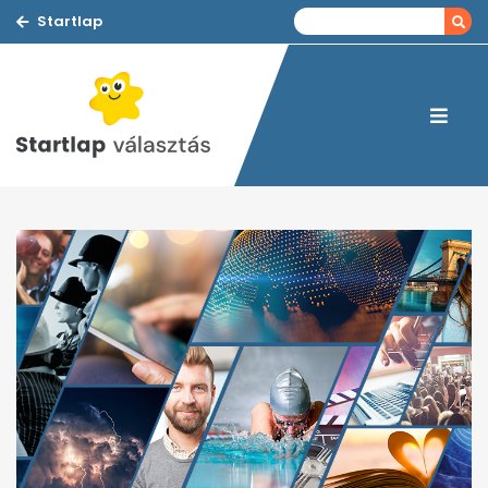
Startlap