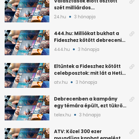
Választások előtt osztott
szét milliárdos
szponzorpénzt a
24.hu
3 hónapja
Szerencsejáték Zrt.
444.hu: Milliókat bukhat a
Fideszhez kötött debreceni
influenszer perben
444.hu
3 hónapja
Eltűntek a Fideszhez kötött
celebposztok: mit lát a Heti
Napló?
atv.hu
3 hónapja
Debrecenben a kampány
egy témára épült, ezt tükrözi
az eredmény
telex.hu
3 hónapja
ATV: Közel 300 ezer
nyugdíjas kaphat emelést