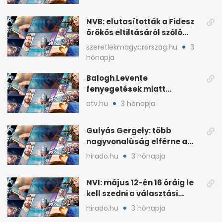
NVB: elutasították a Fidesz
örökös eltiltásáról szóló
népszavazást
szeretlekmagyarorszag.hu
3
hónapja
Balogh Levente
fenyegetések miatt
lemondta erdélyi előadás-
atv.hu
3 hónapja
sorozatát
Gulyás Gergely: több
nagyvonalúság elférne a
kétharmados győztesekben
hirado.hu
3 hónapja
NVI: május 12-én 16 óráig le
kell szedni a választási
plakátokat
hirado.hu
3 hónapja