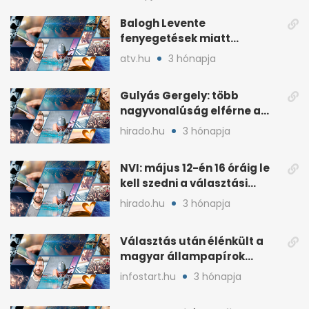
Balogh Levente
fenyegetések miatt
lemondta erdélyi előadás-
atv.hu
3 hónapja
sorozatát
Gulyás Gergely: több
nagyvonalúság elférne a
kétharmados győztesekben
hirado.hu
3 hónapja
NVI: május 12-én 16 óráig le
kell szedni a választási
plakátokat
hirado.hu
3 hónapja
Választás után élénkült a
magyar állampapírok
lakossági értékesítése
infostart.hu
3 hónapja