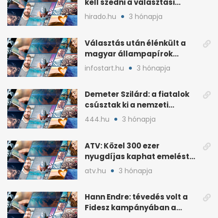
kell szedni a választási
plakátokat
hirado.hu
3 hónapja
Választás után élénkült a
magyar állampapírok
lakossági értékesítése
infostart.hu
3 hónapja
Demeter Szilárd: a fiatalok
csúsztak ki a nemzeti
kultúrából
444.hu
3 hónapja
ATV: Közel 300 ezer
nyugdíjas kaphat emelést
idén a Tisza terve szerint
atv.hu
3 hónapja
Hann Endre: tévedés volt a
Fidesz kampányában a