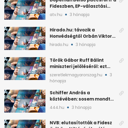
Fideszben, EP-választási
árral
atv.hu
3 hónapja
Hirado.hu: távozik a
Honvédségtől Orbán Viktor
fia, Orbán Gáspár
hirado.hu
3 hónapja
Török Gábor Ruff Bálint
miniszteri jelöléséről: ezt
írta a posztjában
szeretlekmagyarorszag.hu
3
hónapja
Schiffer András a
köztévében: sosem mondta,
ki fog nyerni
444.hu
3 hónapja
NVB: elutasították a Fidesz