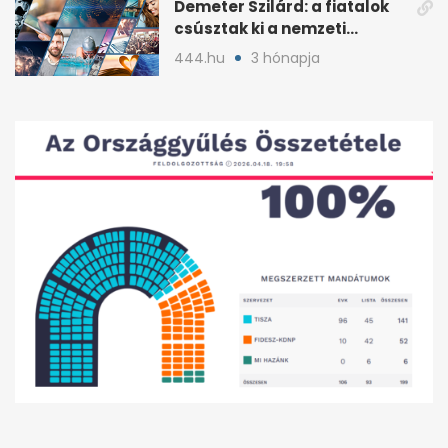
Demeter Szilárd: a fiatalok
csúsztak ki a nemzeti
kultúrából
444.hu
3 hónapja