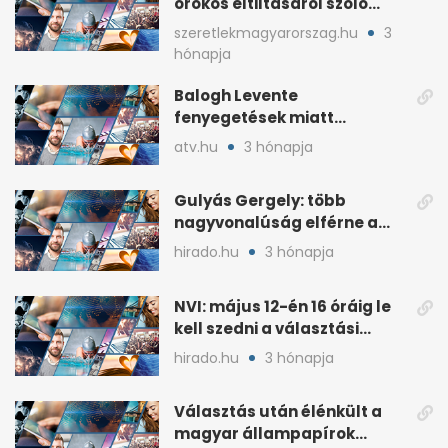
örökös eltiltásáról szóló
népszavazást
szeretlekmagyarorszag.hu
3
hónapja
Balogh Levente
fenyegetések miatt
lemondta erdélyi előadás-
atv.hu
3 hónapja
sorozatát
Gulyás Gergely: több
nagyvonalúság elférne a
kétharmados győztesekben
hirado.hu
3 hónapja
NVI: május 12-én 16 óráig le
kell szedni a választási
plakátokat
hirado.hu
3 hónapja
Választás után élénkült a
magyar állampapírok