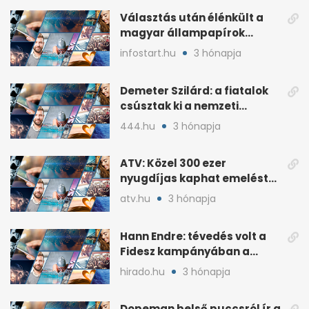
Választás után élénkült a
magyar állampapírok
lakossági értékesítése
infostart.hu
3 hónapja
Demeter Szilárd: a fiatalok
csúsztak ki a nemzeti
kultúrából
444.hu
3 hónapja
ATV: Közel 300 ezer
nyugdíjas kaphat emelést
idén a Tisza terve szerint
atv.hu
3 hónapja
Hann Endre: tévedés volt a
Fidesz kampányában a
háborús veszély
hirado.hu
3 hónapja
hangsúlyozása
Dopeman belső puccsról ír a