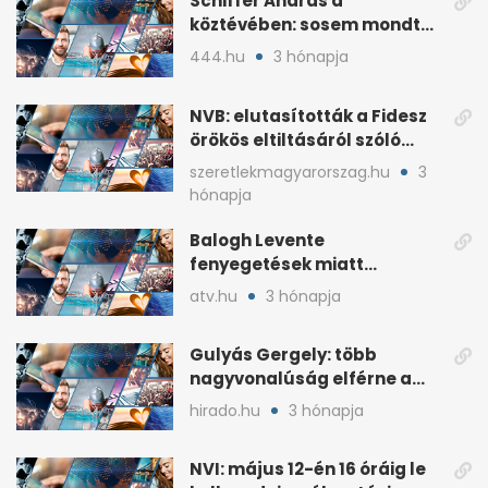
Schiffer András a
köztévében: sosem mondta,
ki fog nyerni
444.hu
3 hónapja
NVB: elutasították a Fidesz
örökös eltiltásáról szóló
népszavazást
szeretlekmagyarorszag.hu
3
hónapja
Balogh Levente
fenyegetések miatt
lemondta erdélyi előadás-
atv.hu
3 hónapja
sorozatát
Gulyás Gergely: több
nagyvonalúság elférne a
kétharmados győztesekben
hirado.hu
3 hónapja
NVI: május 12-én 16 óráig le