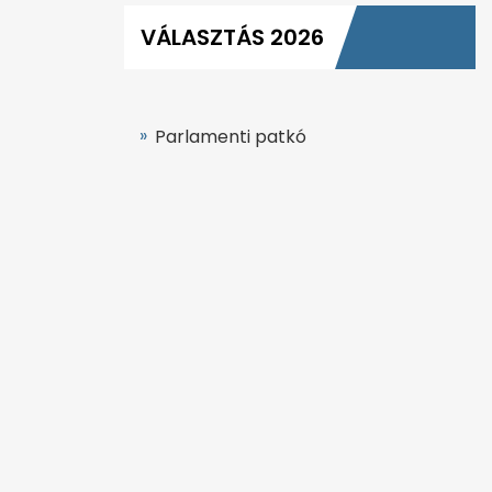
VÁLASZTÁS 2026
Parlamenti patkó
Országos napközbeni részvételi
adatok
Hírstart Választás hírek
24.hu választási hírek
Csatatér 2026
Országjárás kvíz
Mandátumkalkulátor