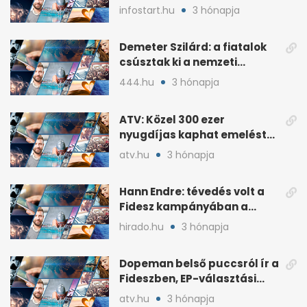
lakossági értékesítése
infostart.hu
3 hónapja
Demeter Szilárd: a fiatalok
csúsztak ki a nemzeti
kultúrából
444.hu
3 hónapja
ATV: Közel 300 ezer
nyugdíjas kaphat emelést
idén a Tisza terve szerint
atv.hu
3 hónapja
Hann Endre: tévedés volt a
Fidesz kampányában a
háborús veszély
hirado.hu
3 hónapja
hangsúlyozása
Dopeman belső puccsról ír a
Fideszben, EP-választási
árral
atv.hu
3 hónapja