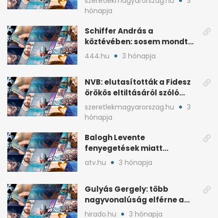
szeretlekmagyarorszag.hu
3
hónapja
Schiffer András a
köztévében: sosem mondta,
ki fog nyerni
444.hu
3 hónapja
NVB: elutasították a Fidesz
örökös eltiltásáról szóló
népszavazást
szeretlekmagyarorszag.hu
3
hónapja
Balogh Levente
fenyegetések miatt
lemondta erdélyi előadás-
atv.hu
3 hónapja
sorozatát
Gulyás Gergely: több
nagyvonalúság elférne a
kétharmados győztesekben
hirado.hu
3 hónapja