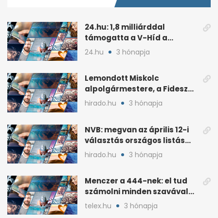
24.hu: 1,8 milliárddal
támogatta a V-Híd a
Fideszhez kötött alapítványt
24.hu
3 hónapja
Lemondott Miskolc
alpolgármestere, a Fidesz
áprilisi jelöltje, Hollósy
hirado.hu
3 hónapja
András
NVB: megvan az április 12-i
választás országos listás
eredménye
hirado.hu
3 hónapja
Menczer a 444-nek: el tud
számolni minden szavával
és tettével
telex.hu
3 hónapja