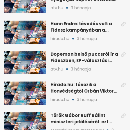
idén a Tisza terve szerint
atv.hu
3 hónapja
Hann Endre: tévedés volt a
Fidesz kampányában a
háborús veszély
hirado.hu
3 hónapja
hangsúlyozása
Dopeman belső puccsról ír a
Fideszben, EP-választási
árral
atv.hu
3 hónapja
Hirado.hu: távozik a
Honvédségtől Orbán Viktor
fia, Orbán Gáspár
hirado.hu
3 hónapja
Török Gábor Ruff Bálint
miniszteri jelöléséről: ezt
írta a posztjában