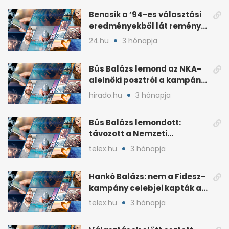
Bencsik a ’94-es választási
eredményekből lát reményt
a Fidesznek
24.hu
3 hónapja
Bús Balázs lemond az NKA-
alelnöki posztról a kampány
alatti támogatások után
hirado.hu
3 hónapja
Bús Balázs lemondott:
távozott a Nemzeti
Kulturális Alap alelnöke
telex.hu
3 hónapja
Hankó Balázs: nem a Fidesz-
kampány celebjei kapták az
NKA-milliárdokat
telex.hu
3 hónapja