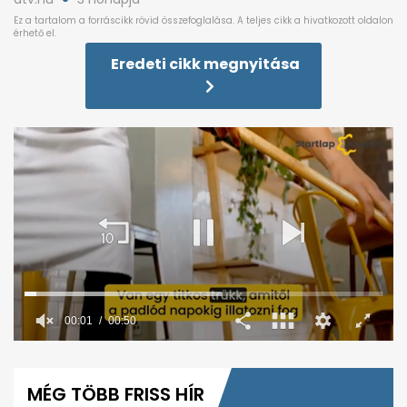
Eredeti cikk megnyitása
0
seconds
of
MÉG TÖBB FRISS HÍR
50
seconds