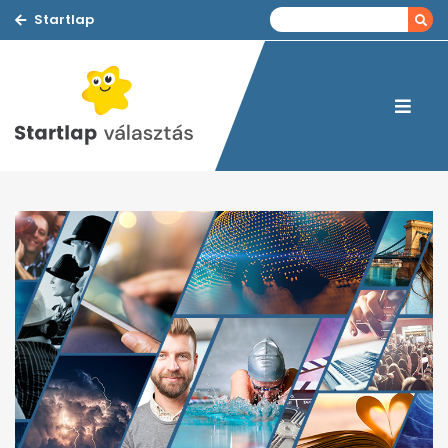
Startlap