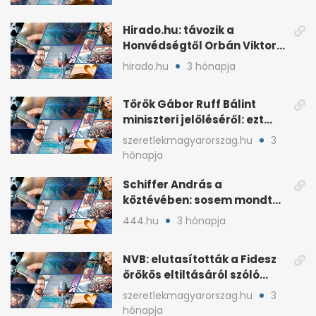
Hirado.hu: távozik a
Honvédségtől Orbán Viktor
fia, Orbán Gáspár
hirado.hu
3 hónapja
Török Gábor Ruff Bálint
miniszteri jelöléséről: ezt
írta a posztjában
szeretlekmagyarorszag.hu
3
hónapja
Schiffer András a
köztévében: sosem mondta,
ki fog nyerni
444.hu
3 hónapja
NVB: elutasították a Fidesz
örökös eltiltásáról szóló
népszavazást
szeretlekmagyarorszag.hu
3
hónapja