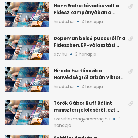
Hann Endre: tévedés volt a
Fidesz kampányában a
háborús veszély
hirado.hu
3 hónapja
hangsúlyozása
Dopeman belső puccsról ír a
Fideszben, EP-választási
árral
atv.hu
3 hónapja
Hirado.hu: távozik a
Honvédségtől Orbán Viktor
fia, Orbán Gáspár
hirado.hu
3 hónapja
Török Gábor Ruff Bálint
miniszteri jelöléséről: ezt
írta a posztjában
szeretlekmagyarorszag.hu
3
hónapja