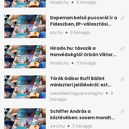
háborús veszély
hirado.hu
3 hónapja
hangsúlyozása
Dopeman belső puccsról ír a
Fideszben, EP-választási
árral
atv.hu
3 hónapja
Hirado.hu: távozik a
Honvédségtől Orbán Viktor
fia, Orbán Gáspár
hirado.hu
3 hónapja
Török Gábor Ruff Bálint
miniszteri jelöléséről: ezt
írta a posztjában
szeretlekmagyarorszag.hu
3
hónapja
Schiffer András a
köztévében: sosem mondta,
ki fog nyerni
444.hu
3 hónapja