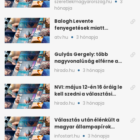
szeretlekmagyarorszag.hu
3
hónapja
Balogh Levente
fenyegetések miatt
lemondta erdélyi előadás-
atv.hu
3 hónapja
sorozatát
Gulyás Gergely: több
nagyvonalúság elférne a
kétharmados győztesekben
hirado.hu
3 hónapja
NVI: május 12-én 16 óráig le
kell szedni a választási
plakátokat
hirado.hu
3 hónapja
Választás után élénkült a
magyar állampapírok
lakossági értékesítése
infostart.hu
3 hónapja