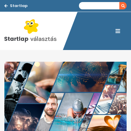
Startlap