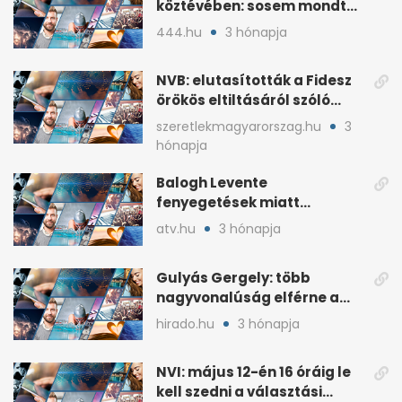
köztévében: sosem mondta,
ki fog nyerni
444.hu
3 hónapja
NVB: elutasították a Fidesz
örökös eltiltásáról szóló
népszavazást
szeretlekmagyarorszag.hu
3
hónapja
Balogh Levente
fenyegetések miatt
lemondta erdélyi előadás-
atv.hu
3 hónapja
sorozatát
Gulyás Gergely: több
nagyvonalúság elférne a
kétharmados győztesekben
hirado.hu
3 hónapja
NVI: május 12-én 16 óráig le
kell szedni a választási