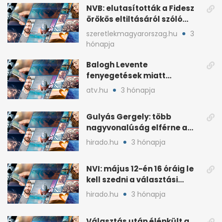
NVB: elutasították a Fidesz
örökös eltiltásáról szóló
népszavazást
szeretlekmagyarorszag.hu
3
hónapja
Balogh Levente
fenyegetések miatt
lemondta erdélyi előadás-
atv.hu
3 hónapja
sorozatát
Gulyás Gergely: több
nagyvonalúság elférne a
kétharmados győztesekben
hirado.hu
3 hónapja
NVI: május 12-én 16 óráig le
kell szedni a választási
plakátokat
hirado.hu
3 hónapja
Választás után élénkült a