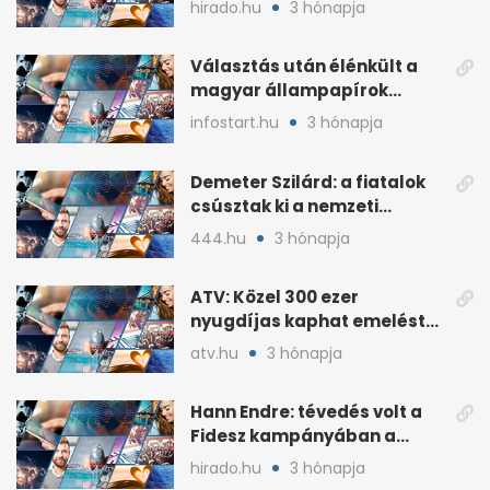
hirado.hu
3 hónapja
Választás után élénkült a
magyar állampapírok
lakossági értékesítése
infostart.hu
3 hónapja
Demeter Szilárd: a fiatalok
csúsztak ki a nemzeti
kultúrából
444.hu
3 hónapja
ATV: Közel 300 ezer
nyugdíjas kaphat emelést
idén a Tisza terve szerint
atv.hu
3 hónapja
Hann Endre: tévedés volt a
Fidesz kampányában a
háborús veszély
hirado.hu
3 hónapja
hangsúlyozása