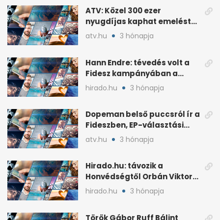
ATV: Közel 300 ezer
nyugdíjas kaphat emelést
idén a Tisza terve szerint
atv.hu
3 hónapja
Hann Endre: tévedés volt a
Fidesz kampányában a
háborús veszély
hirado.hu
3 hónapja
hangsúlyozása
Dopeman belső puccsról ír a
Fideszben, EP-választási
árral
atv.hu
3 hónapja
Hirado.hu: távozik a
Honvédségtől Orbán Viktor
fia, Orbán Gáspár
hirado.hu
3 hónapja
Török Gábor Ruff Bálint