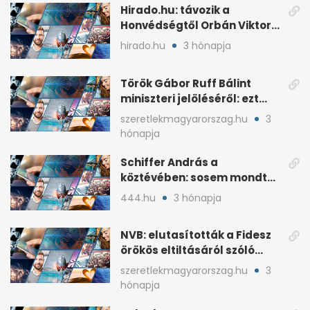
Hirado.hu: távozik a
Honvédségtől Orbán Viktor
fia, Orbán Gáspár
hirado.hu
3 hónapja
Török Gábor Ruff Bálint
miniszteri jelöléséről: ezt
írta a posztjában
szeretlekmagyarorszag.hu
3
hónapja
Schiffer András a
köztévében: sosem mondta,
ki fog nyerni
444.hu
3 hónapja
NVB: elutasították a Fidesz
örökös eltiltásáról szóló
népszavazást
szeretlekmagyarorszag.hu
3
hónapja