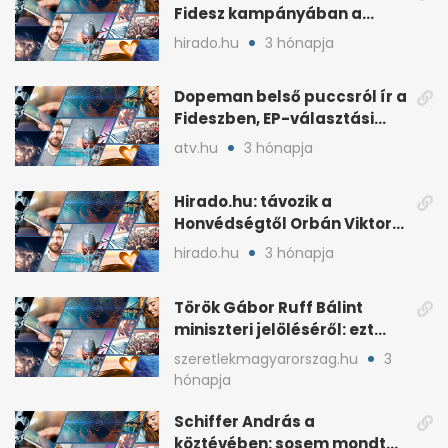
Fidesz kampányában a
háborús veszély
hirado.hu
3 hónapja
hangsúlyozása
Dopeman belső puccsról ír a
Fideszben, EP-választási
árral
atv.hu
3 hónapja
Hirado.hu: távozik a
Honvédségtől Orbán Viktor
fia, Orbán Gáspár
hirado.hu
3 hónapja
Török Gábor Ruff Bálint
miniszteri jelöléséről: ezt
írta a posztjában
szeretlekmagyarorszag.hu
3
hónapja
Schiffer András a
köztévében: sosem mondta,