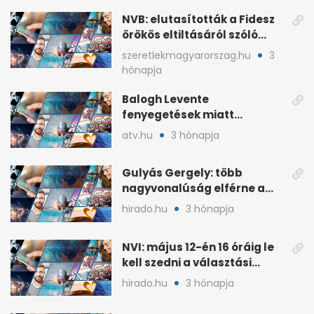
NVB: elutasították a Fidesz
örökös eltiltásáról szóló
népszavazást
szeretlekmagyarorszag.hu
3
hónapja
Balogh Levente
fenyegetések miatt
lemondta erdélyi előadás-
atv.hu
3 hónapja
sorozatát
Gulyás Gergely: több
nagyvonalúság elférne a
kétharmados győztesekben
hirado.hu
3 hónapja
NVI: május 12-én 16 óráig le
kell szedni a választási
plakátokat
hirado.hu
3 hónapja