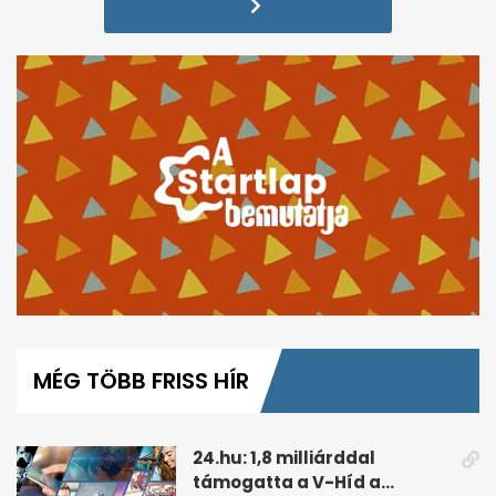
0
seconds
of
MÉG TÖBB FRISS HÍR
4
minutes,
41
seconds
24.hu: 1,8 milliárddal
támogatta a V-Híd a