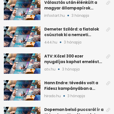
Választás után élénkült a
magyar állampapírok
lakossági értékesítése
infostart.hu
3 hónapja
Demeter Szilárd: a fiatalok
csúsztak ki a nemzeti
kultúrából
444.hu
3 hónapja
ATV: Közel 300 ezer
nyugdíjas kaphat emelést
idén a Tisza terve szerint
atv.hu
3 hónapja
Hann Endre: tévedés volt a
Fidesz kampányában a
háborús veszély
hirado.hu
3 hónapja
hangsúlyozása
Dopeman belső puccsról ír a