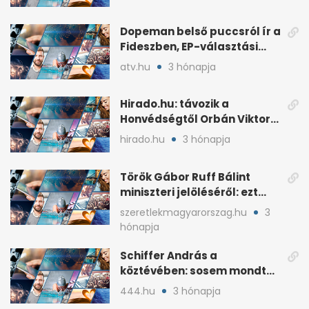
hangsúlyozása
Dopeman belső puccsról ír a
Fideszben, EP-választási
árral
atv.hu
3 hónapja
Hirado.hu: távozik a
Honvédségtől Orbán Viktor
fia, Orbán Gáspár
hirado.hu
3 hónapja
Török Gábor Ruff Bálint
miniszteri jelöléséről: ezt
írta a posztjában
szeretlekmagyarorszag.hu
3
hónapja
Schiffer András a
köztévében: sosem mondta,
ki fog nyerni
444.hu
3 hónapja