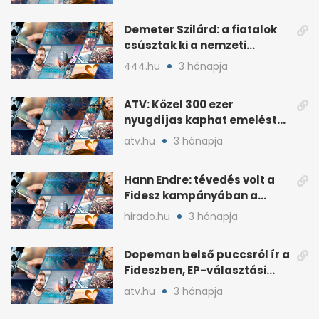
Demeter Szilárd: a fiatalok
csúsztak ki a nemzeti
kultúrából
444.hu
3 hónapja
ATV: Közel 300 ezer
nyugdíjas kaphat emelést
idén a Tisza terve szerint
atv.hu
3 hónapja
Hann Endre: tévedés volt a
Fidesz kampányában a
háborús veszély
hirado.hu
3 hónapja
hangsúlyozása
Dopeman belső puccsról ír a
Fideszben, EP-választási
árral
atv.hu
3 hónapja