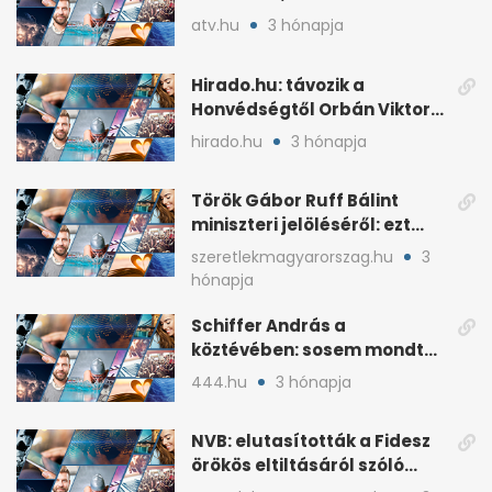
árral
atv.hu
3 hónapja
Hirado.hu: távozik a
Honvédségtől Orbán Viktor
fia, Orbán Gáspár
hirado.hu
3 hónapja
Török Gábor Ruff Bálint
miniszteri jelöléséről: ezt
írta a posztjában
szeretlekmagyarorszag.hu
3
hónapja
Schiffer András a
köztévében: sosem mondta,
ki fog nyerni
444.hu
3 hónapja
NVB: elutasították a Fidesz
örökös eltiltásáról szóló
népszavazást