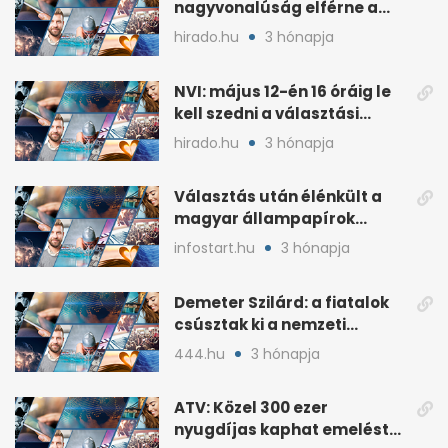
nagyvonalúság elférne a
kétharmados győztesekben
hirado.hu
3 hónapja
NVI: május 12-én 16 óráig le
kell szedni a választási
plakátokat
hirado.hu
3 hónapja
Választás után élénkült a
magyar állampapírok
lakossági értékesítése
infostart.hu
3 hónapja
Demeter Szilárd: a fiatalok
csúsztak ki a nemzeti
kultúrából
444.hu
3 hónapja
ATV: Közel 300 ezer
nyugdíjas kaphat emelést