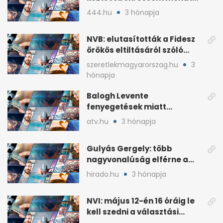
ki fog nyerni
444.hu
3 hónapja
NVB: elutasították a Fidesz
örökös eltiltásáról szóló
népszavazást
szeretlekmagyarorszag.hu
3
hónapja
Balogh Levente
fenyegetések miatt
lemondta erdélyi előadás-
atv.hu
3 hónapja
sorozatát
Gulyás Gergely: több
nagyvonalúság elférne a
kétharmados győztesekben
hirado.hu
3 hónapja
NVI: május 12-én 16 óráig le
kell szedni a választási
plakátokat