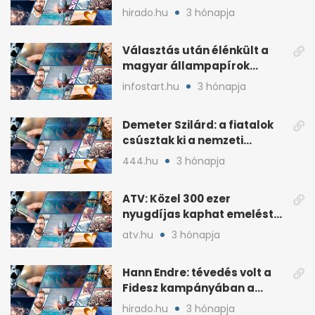
plakátokat
hirado.hu
3 hónapja
Választás után élénkült a
magyar állampapírok
lakossági értékesítése
infostart.hu
3 hónapja
Demeter Szilárd: a fiatalok
csúsztak ki a nemzeti
kultúrából
444.hu
3 hónapja
ATV: Közel 300 ezer
nyugdíjas kaphat emelést
idén a Tisza terve szerint
atv.hu
3 hónapja
Hann Endre: tévedés volt a
Fidesz kampányában a
háborús veszély
hirado.hu
3 hónapja