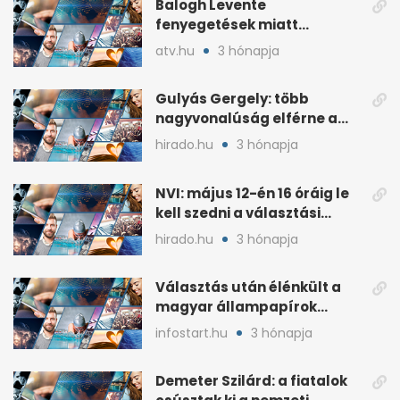
Balogh Levente
fenyegetések miatt
lemondta erdélyi előadás-
atv.hu
3 hónapja
sorozatát
Gulyás Gergely: több
nagyvonalúság elférne a
kétharmados győztesekben
hirado.hu
3 hónapja
NVI: május 12-én 16 óráig le
kell szedni a választási
plakátokat
hirado.hu
3 hónapja
Választás után élénkült a
magyar állampapírok
lakossági értékesítése
infostart.hu
3 hónapja
Demeter Szilárd: a fiatalok