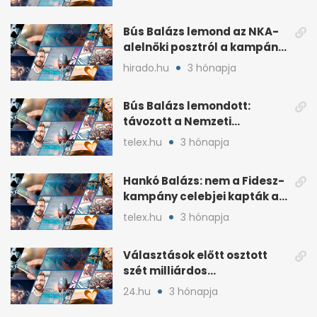
Bús Balázs lemond az NKA-
alelnöki posztról a kampány
alatti támogatások után
hirado.hu
3 hónapja
Bús Balázs lemondott:
távozott a Nemzeti
Kulturális Alap alelnöke
telex.hu
3 hónapja
Hankó Balázs: nem a Fidesz-
kampány celebjei kapták az
NKA-milliárdokat
telex.hu
3 hónapja
Választások előtt osztott
szét milliárdos
szponzorpénzt a
24.hu
3 hónapja
Szerencsejáték Zrt.