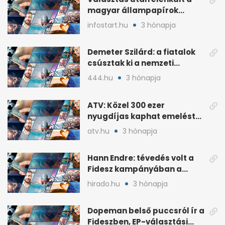
magyar állampapírok
lakossági értékesítése
infostart.hu
3 hónapja
Demeter Szilárd: a fiatalok
csúsztak ki a nemzeti
kultúrából
444.hu
3 hónapja
ATV: Közel 300 ezer
nyugdíjas kaphat emelést
idén a Tisza terve szerint
atv.hu
3 hónapja
Hann Endre: tévedés volt a
Fidesz kampányában a
háborús veszély
hirado.hu
3 hónapja
hangsúlyozása
Dopeman belső puccsról ír a
Fideszben, EP-választási