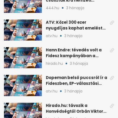
csúsztak ki a nemzeti
kultúrából
444.hu
3 hónapja
ATV: Közel 300 ezer
nyugdíjas kaphat emelést
idén a Tisza terve szerint
atv.hu
3 hónapja
Hann Endre: tévedés volt a
Fidesz kampányában a
háborús veszély
hirado.hu
3 hónapja
hangsúlyozása
Dopeman belső puccsról ír a
Fideszben, EP-választási
árral
atv.hu
3 hónapja
Hirado.hu: távozik a
Honvédségtől Orbán Viktor
fia, Orbán Gáspár