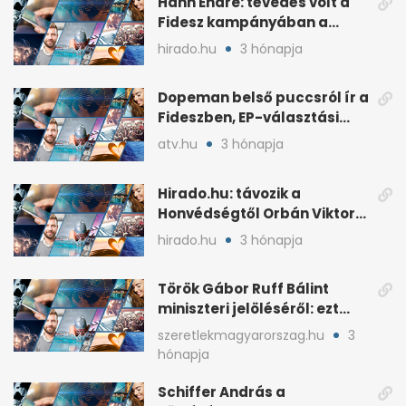
Hann Endre: tévedés volt a
Fidesz kampányában a
háborús veszély
hirado.hu
3 hónapja
hangsúlyozása
Dopeman belső puccsról ír a
Fideszben, EP-választási
árral
atv.hu
3 hónapja
Hirado.hu: távozik a
Honvédségtől Orbán Viktor
fia, Orbán Gáspár
hirado.hu
3 hónapja
Török Gábor Ruff Bálint
miniszteri jelöléséről: ezt
írta a posztjában
szeretlekmagyarorszag.hu
3
hónapja
Schiffer András a