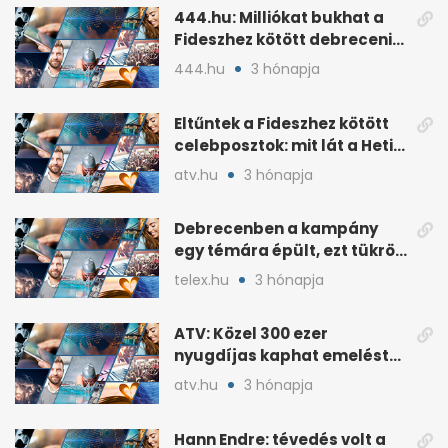
444.hu: Milliókat bukhat a
Fideszhez kötött debreceni
influenszer perben
444.hu
3 hónapja
Eltűntek a Fideszhez kötött
celebposztok: mit lát a Heti
Napló?
atv.hu
3 hónapja
Debrecenben a kampány
egy témára épült, ezt tükrözi
az eredmény
telex.hu
3 hónapja
ATV: Közel 300 ezer
nyugdíjas kaphat emelést
idén a Tisza terve szerint
atv.hu
3 hónapja
Hann Endre: tévedés volt a