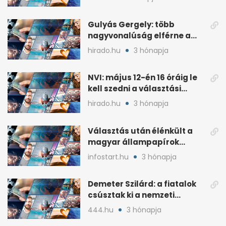
sorozatát
Gulyás Gergely: több
nagyvonalúság elférne a
kétharmados győztesekben
hirado.hu
3 hónapja
NVI: május 12-én 16 óráig le
kell szedni a választási
plakátokat
hirado.hu
3 hónapja
Választás után élénkült a
magyar állampapírok
lakossági értékesítése
infostart.hu
3 hónapja
Demeter Szilárd: a fiatalok
csúsztak ki a nemzeti
kultúrából
444.hu
3 hónapja