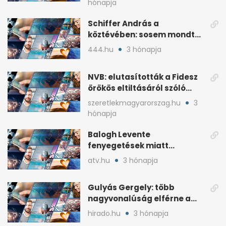
hónapja
Schiffer András a
köztévében: sosem mondta,
ki fog nyerni
444.hu
3 hónapja
NVB: elutasították a Fidesz
örökös eltiltásáról szóló
népszavazást
szeretlekmagyarorszag.hu
3
hónapja
Balogh Levente
fenyegetések miatt
lemondta erdélyi előadás-
atv.hu
3 hónapja
sorozatát
Gulyás Gergely: több
nagyvonalúság elférne a
kétharmados győztesekben
hirado.hu
3 hónapja