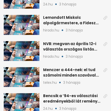
Fideszhez kötött alapítványt
24.hu
3 hónapja
Lemondott Miskolc
alpolgármestere, a Fidesz
áprilisi jelöltje, Hollósy
hirado.hu
3 hónapja
András
NVB: megvan az április 12-i
választás országos listás
eredménye
hirado.hu
3 hónapja
Menczer a 444-nek: el tud
számolni minden szavával
és tettével
telex.hu
3 hónapja
Bencsik a ’94-es választási
eredményekből lát reményt
a Fidesznek
24.hu
3 hónapja