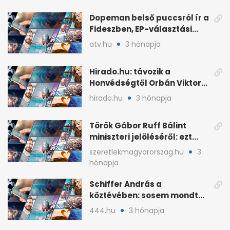
Dopeman belső puccsról ír a
Fideszben, EP-választási
árral
atv.hu
3 hónapja
Hirado.hu: távozik a
Honvédségtől Orbán Viktor
fia, Orbán Gáspár
hirado.hu
3 hónapja
Török Gábor Ruff Bálint
miniszteri jelöléséről: ezt
írta a posztjában
szeretlekmagyarorszag.hu
3
hónapja
Schiffer András a
köztévében: sosem mondta,
ki fog nyerni
444.hu
3 hónapja