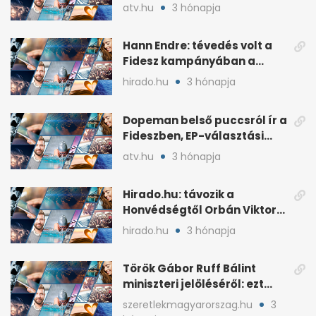
idén a Tisza terve szerint
atv.hu
3 hónapja
Hann Endre: tévedés volt a
Fidesz kampányában a
háborús veszély
hirado.hu
3 hónapja
hangsúlyozása
Dopeman belső puccsról ír a
Fideszben, EP-választási
árral
atv.hu
3 hónapja
Hirado.hu: távozik a
Honvédségtől Orbán Viktor
fia, Orbán Gáspár
hirado.hu
3 hónapja
Török Gábor Ruff Bálint
miniszteri jelöléséről: ezt
írta a posztjában
szeretlekmagyarorszag.hu
3