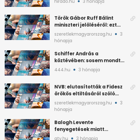
hirado.hu
3 hónapja
Török Gábor Ruff Bálint
miniszteri jelöléséről: ezt
írta a posztjában
szeretlekmagyarorszag.hu
3
hónapja
Schiffer András a
köztévében: sosem mondta,
ki fog nyerni
444.hu
3 hónapja
NVB: elutasították a Fidesz
örökös eltiltásáról szóló
népszavazást
szeretlekmagyarorszag.hu
3
hónapja
Balogh Levente
fenyegetések miatt
lemondta erdélyi előadás-
atv.hu
3 hónapja