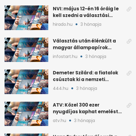
NVI: május 12-én 16 óráig le
kell szedni a választási
plakátokat
hirado.hu
3 hónapja
Választás után élénkült a
magyar állampapírok
lakossági értékesítése
infostart.hu
3 hónapja
Demeter Szilárd: a fiatalok
csúsztak ki a nemzeti
kultúrából
444.hu
3 hónapja
ATV: Közel 300 ezer
nyugdíjas kaphat emelést
idén a Tisza terve szerint
atv.hu
3 hónapja