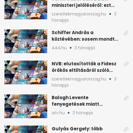
miniszteri jelöléséről: ezt
írta a posztjában
szeretlekmagyarorszag.hu
3
hónapja
Schiffer András a
köztévében: sosem mondta,
ki fog nyerni
444.hu
3 hónapja
NVB: elutasították a Fidesz
örökös eltiltásáról szóló
népszavazást
szeretlekmagyarorszag.hu
3
hónapja
Balogh Levente
fenyegetések miatt
lemondta erdélyi előadás-
atv.hu
3 hónapja
sorozatát
Gulyás Gergely: több