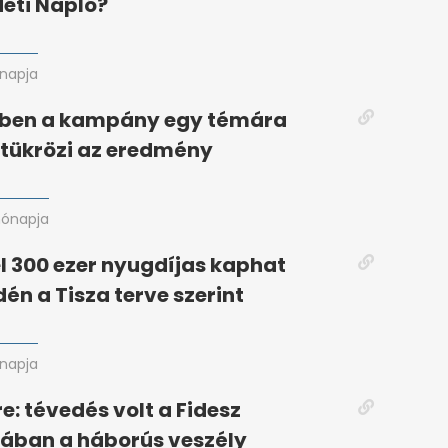
Heti Napló?
napja
ben a kampány egy témára
t tükrözi az eredmény
hónapja
l 300 ezer nyugdíjas kaphat
dén a Tisza terve szerint
napja
e: tévedés volt a Fidesz
ban a háborús veszély