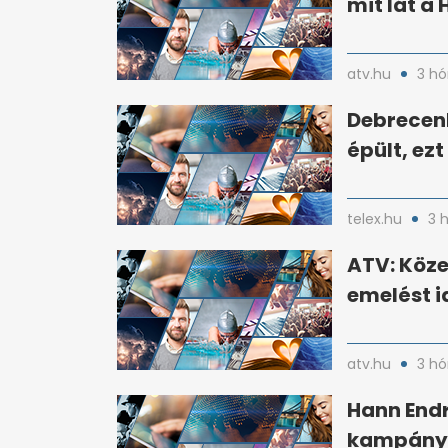
mit lát a 
atv.hu
3 hó
Debrecen
épült, ez
telex.hu
3 
ATV: Köze
emelést i
atv.hu
3 hó
Hann Endr
kampányá