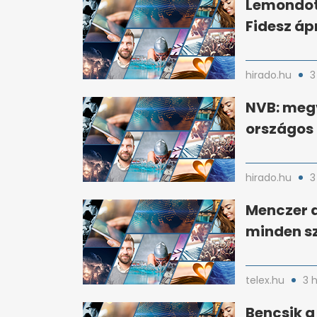
Lemondott
Fidesz ápr
hirado.hu
3
NVB: megv
országos 
hirado.hu
3
Menczer a
minden sz
telex.hu
3 
Bencsik a