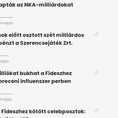
kapták az NKA-milliárdokat
hónapja
ok előtt osztott szét milliárdos
énzt a Szerencsejáték Zrt.
napja
illiókat bukhat a Fideszhez
breceni influenszer perben
ónapja
a Fideszhez kötött celebposztok: