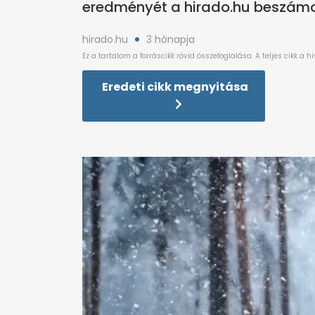
eredményét a hirado.hu beszámol
hirado.hu
3 hónapja
Eredeti cikk megnyitása