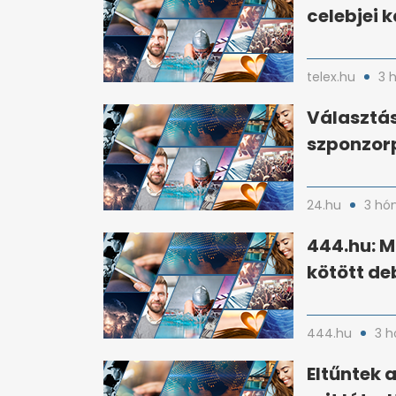
celebjei 
telex.hu
3 
Választás
szponzorp
24.hu
3 hó
444.hu: M
kötött de
444.hu
3 h
Eltűntek 