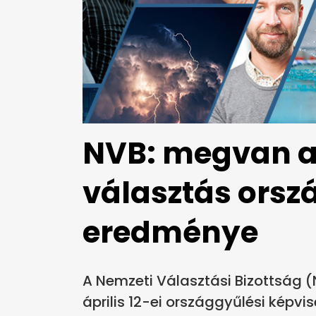
NVB: megvan az 
választás orszá
eredménye
A Nemzeti Választási Bizottság (
április 12-ei országgyűlési képvi