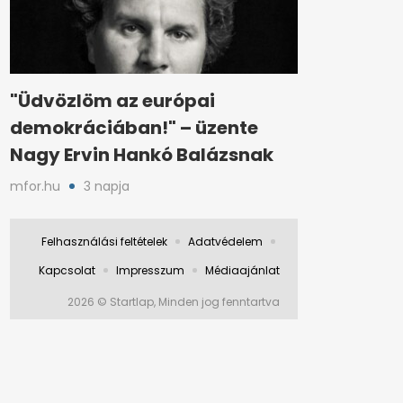
"Üdvözlöm az európai
demokráciában!" – üzente
Nagy Ervin Hankó Balázsnak
mfor.hu
3 napja
Felhasználási feltételek
Adatvédelem
Kapcsolat
Impresszum
Médiaajánlat
2026 © Startlap, Minden jog fenntartva