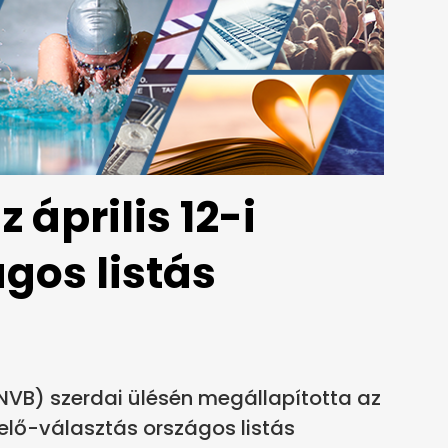
április 12-i
gos listás
NVB) szerdai ülésén megállapította az
selő-választás országos listás