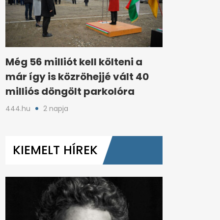
Még 56 milliót kell költeni a
már így is közröhejjé vált 40
milliós döngölt parkolóra
444.hu
2 napja
KIEMELT HÍREK