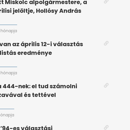
 Miskolc alpolgármestere, a
ilisi jelöltje, Hollósy András
 hónapja
an az április 12-i választás
listás eredménye
 hónapja
 444-nek: el tud számolni
avával és tettével
hónapja
 ’94-es választási