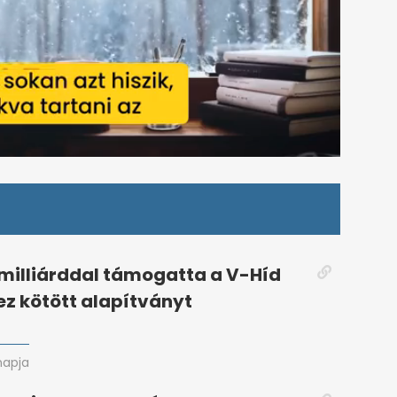
8 milliárddal támogatta a V-Híd
ez kötött alapítványt
napja