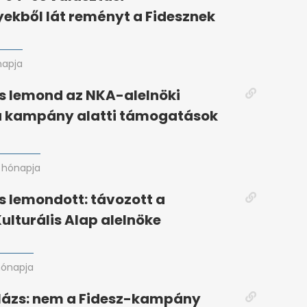
kből lát reményt a Fidesznek
napja
s lemond az NKA-alelnöki
 a kampány alatti támogatások
 hónapja
s lemondott: távozott a
ulturális Alap alelnöke
hónapja
lázs: nem a Fidesz-kampány