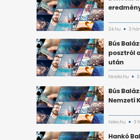
eredménye
24.hu
3 hó
Bús Baláz
posztról
után
hirado.hu
3
Bús Baláz
Nemzeti K
telex.hu
3 
Hankó Ba