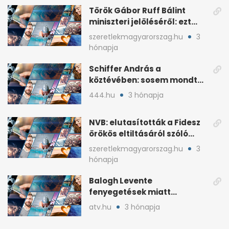
Török Gábor Ruff Bálint
miniszteri jelöléséről: ezt
írta a posztjában
szeretlekmagyarorszag.hu
3
hónapja
Schiffer András a
köztévében: sosem mondta,
ki fog nyerni
444.hu
3 hónapja
NVB: elutasították a Fidesz
örökös eltiltásáról szóló
népszavazást
szeretlekmagyarorszag.hu
3
hónapja
Balogh Levente
fenyegetések miatt
lemondta erdélyi előadás-
atv.hu
3 hónapja
sorozatát