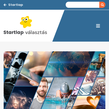
Startlap