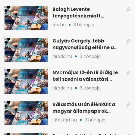
Balogh Levente
fenyegetések miatt
lemondta erdélyi előadás-
atv.hu
3 hónapja
sorozatát
Gulyás Gergely: több
nagyvonalúság elférne a
kétharmados győztesekben
hirado.hu
3 hónapja
NVI: május 12-én 16 óráig le
kell szedni a választási
plakátokat
hirado.hu
3 hónapja
Választás után élénkült a
magyar állampapírok
lakossági értékesítése
infostart.hu
3 hónapja