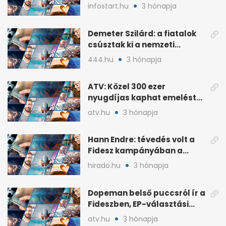
lakossági értékesítése
infostart.hu
3 hónapja
Demeter Szilárd: a fiatalok
csúsztak ki a nemzeti
kultúrából
444.hu
3 hónapja
ATV: Közel 300 ezer
nyugdíjas kaphat emelést
idén a Tisza terve szerint
atv.hu
3 hónapja
Hann Endre: tévedés volt a
Fidesz kampányában a
háborús veszély
hirado.hu
3 hónapja
hangsúlyozása
Dopeman belső puccsról ír a
Fideszben, EP-választási
árral
atv.hu
3 hónapja