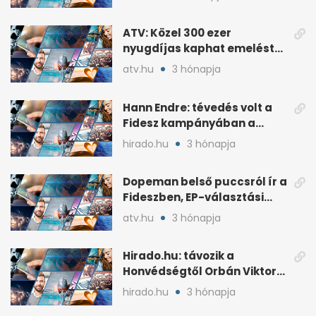
ATV: Közel 300 ezer
nyugdíjas kaphat emelést
idén a Tisza terve szerint
atv.hu
3 hónapja
Hann Endre: tévedés volt a
Fidesz kampányában a
háborús veszély
hirado.hu
3 hónapja
hangsúlyozása
Dopeman belső puccsról ír a
Fideszben, EP-választási
árral
atv.hu
3 hónapja
Hirado.hu: távozik a
Honvédségtől Orbán Viktor
fia, Orbán Gáspár
hirado.hu
3 hónapja