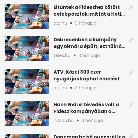
Eltűntek a Fideszhez kötött
celebposztok: mit lát a Heti
Napló?
atv.hu
3 hónapja
Debrecenben a kampány
egy témára épült, ezt tükrözi
az eredmény
telex.hu
3 hónapja
ATV: Közel 300 ezer
nyugdíjas kaphat emelést
idén a Tisza terve szerint
atv.hu
3 hónapja
Hann Endre: tévedés volt a
Fidesz kampányában a
háborús veszély
hirado.hu
3 hónapja
hangsúlyozása
Dopeman belső puccsról ír a