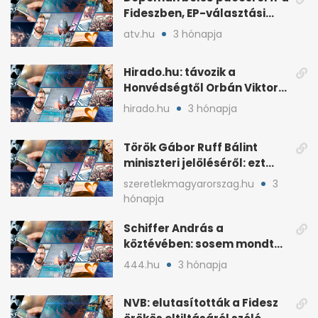
Fideszben, EP-választási
árral
atv.hu
3 hónapja
Hirado.hu: távozik a
Honvédségtől Orbán Viktor
fia, Orbán Gáspár
hirado.hu
3 hónapja
Török Gábor Ruff Bálint
miniszteri jelöléséről: ezt
írta a posztjában
szeretlekmagyarorszag.hu
3
hónapja
Schiffer András a
köztévében: sosem mondta,
ki fog nyerni
444.hu
3 hónapja
NVB: elutasították a Fidesz