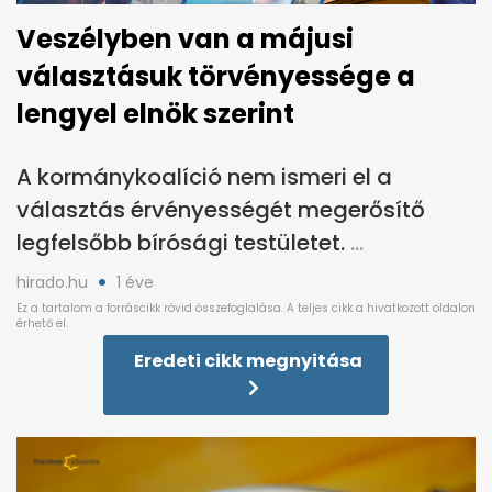
Veszélyben van a májusi
választásuk törvényessége a
lengyel elnök szerint
A kormánykoalíció nem ismeri el a
választás érvényességét megerősítő
legfelsőbb bírósági testületet.
hirado.hu
1 éve
Eredeti cikk megnyitása