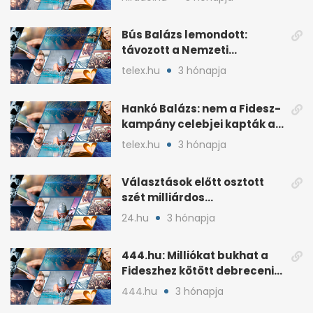
Bús Balázs lemondott:
távozott a Nemzeti
Kulturális Alap alelnöke
telex.hu
3 hónapja
Hankó Balázs: nem a Fidesz-
kampány celebjei kapták az
NKA-milliárdokat
telex.hu
3 hónapja
Választások előtt osztott
szét milliárdos
szponzorpénzt a
24.hu
3 hónapja
Szerencsejáték Zrt.
444.hu: Milliókat bukhat a
Fideszhez kötött debreceni
influenszer perben
444.hu
3 hónapja