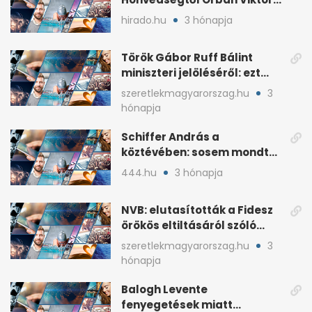
fia, Orbán Gáspár
hirado.hu
3 hónapja
Török Gábor Ruff Bálint
miniszteri jelöléséről: ezt
írta a posztjában
szeretlekmagyarorszag.hu
3
hónapja
Schiffer András a
köztévében: sosem mondta,
ki fog nyerni
444.hu
3 hónapja
NVB: elutasították a Fidesz
örökös eltiltásáról szóló
népszavazást
szeretlekmagyarorszag.hu
3
hónapja
Balogh Levente
fenyegetések miatt