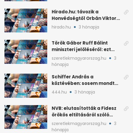
Hirado.hu: távozik a
Honvédségtől Orbán Viktor
fia, Orbán Gáspár
hirado.hu
3 hónapja
Török Gábor Ruff Bálint
miniszteri jelöléséről: ezt
írta a posztjában
szeretlekmagyarorszag.hu
3
hónapja
Schiffer András a
köztévében: sosem mondta,
ki fog nyerni
444.hu
3 hónapja
NVB: elutasították a Fidesz
örökös eltiltásáról szóló
népszavazást
szeretlekmagyarorszag.hu
3
hónapja