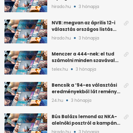
áprilisi jelöltje, Hollósy
hirado.hu
3 hónapja
András
NVB: megvan az április 12-i
választás országos listás
eredménye
hirado.hu
3 hónapja
Menczer a 444-nek: el tud
számolni minden szavával
és tettével
telex.hu
3 hónapja
Bencsik a ’94-es választási
eredményekből lát reményt
a Fidesznek
24.hu
3 hónapja
Bús Balázs lemond az NKA-
alelnöki posztról a kampány
alatti támogatások után
hirado.hu
3 hónapja