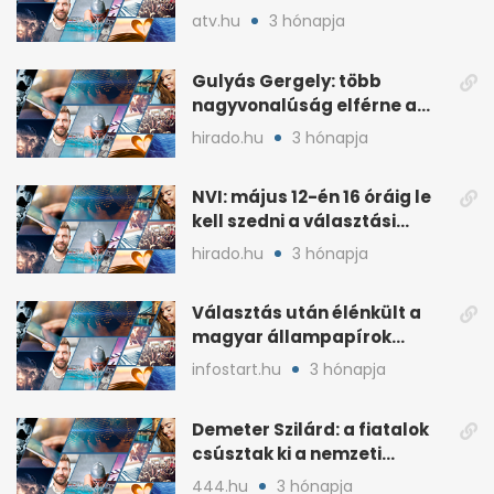
lemondta erdélyi előadás-
atv.hu
3 hónapja
sorozatát
Gulyás Gergely: több
nagyvonalúság elférne a
kétharmados győztesekben
hirado.hu
3 hónapja
NVI: május 12-én 16 óráig le
kell szedni a választási
plakátokat
hirado.hu
3 hónapja
Választás után élénkült a
magyar állampapírok
lakossági értékesítése
infostart.hu
3 hónapja
Demeter Szilárd: a fiatalok
csúsztak ki a nemzeti
kultúrából
444.hu
3 hónapja