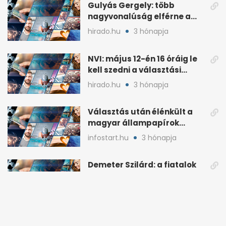
Gulyás Gergely: több
nagyvonalúság elférne a
kétharmados győztesekben
hirado.hu
3 hónapja
NVI: május 12-én 16 óráig le
kell szedni a választási
plakátokat
hirado.hu
3 hónapja
Választás után élénkült a
magyar állampapírok
lakossági értékesítése
infostart.hu
3 hónapja
Demeter Szilárd: a fiatalok
csúsztak ki a nemzeti
kultúrából
444.hu
3 hónapja