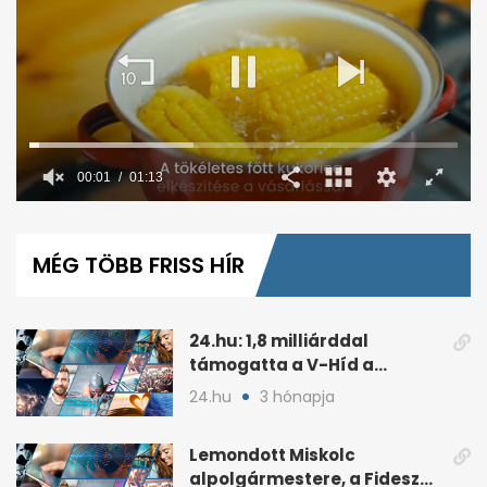
00:02
01:13
0
seconds
of
MÉG TÖBB FRISS HÍR
1
minute,
13
seconds
24.hu: 1,8 milliárddal
támogatta a V-Híd a
Fideszhez kötött alapítványt
24.hu
3 hónapja
Lemondott Miskolc
alpolgármestere, a Fidesz