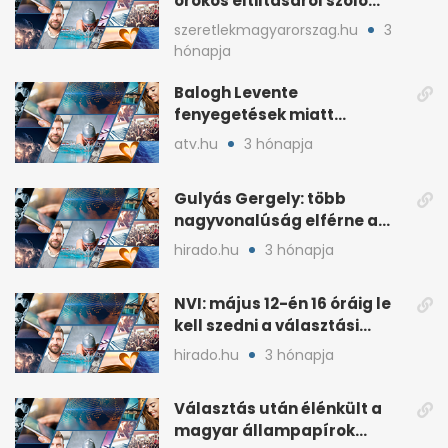
örökös eltiltásáról szóló
népszavazást
szeretlekmagyarorszag.hu
3
hónapja
Balogh Levente
fenyegetések miatt
lemondta erdélyi előadás-
atv.hu
3 hónapja
sorozatát
Gulyás Gergely: több
nagyvonalúság elférne a
kétharmados győztesekben
hirado.hu
3 hónapja
NVI: május 12-én 16 óráig le
kell szedni a választási
plakátokat
hirado.hu
3 hónapja
Választás után élénkült a
magyar állampapírok