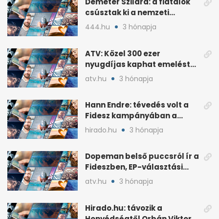
Demeter Szilárd: a fiatalok
csúsztak ki a nemzeti
kultúrából
444.hu
3 hónapja
ATV: Közel 300 ezer
nyugdíjas kaphat emelést
idén a Tisza terve szerint
atv.hu
3 hónapja
Hann Endre: tévedés volt a
Fidesz kampányában a
háborús veszély
hirado.hu
3 hónapja
hangsúlyozása
Dopeman belső puccsról ír a
Fideszben, EP-választási
árral
atv.hu
3 hónapja
Hirado.hu: távozik a
Honvédségtől Orbán Viktor