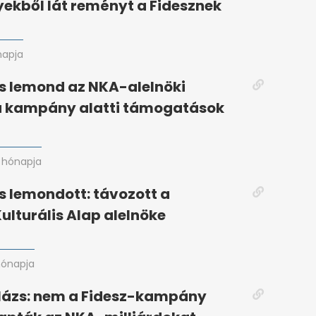
kből lát reményt a Fidesznek
napja
s lemond az NKA-alelnöki
 a kampány alatti támogatások
 hónapja
s lemondott: távozott a
ulturális Alap alelnöke
hónapja
lázs: nem a Fidesz-kampány