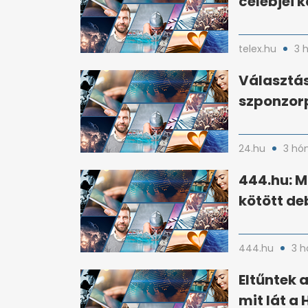
celebjei 
telex.hu
3 
Választás
szponzorp
24.hu
3 hó
444.hu: M
kötött de
444.hu
3 h
Eltűntek 
mit lát a 