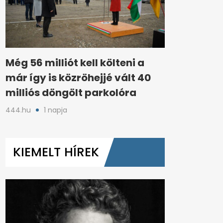
Még 56 milliót kell költeni a
már így is közröhejjé vált 40
milliós döngölt parkolóra
444.hu
1 napja
KIEMELT HÍREK