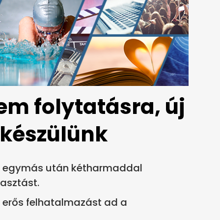
em folytatásra, új
készülünk
r egymás után kétharmaddal
asztást.
 erős felhatalmazást ad a