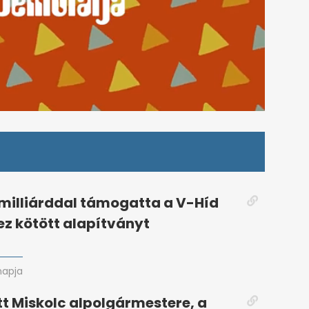
8 milliárddal támogatta a V-Híd
ez kötött alapítványt
napja
 Miskolc alpolgármestere, a