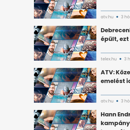
atv.hu
3 hó
Debrecen
épült, ez
telex.hu
3 
ATV: Köze
emelést i
atv.hu
3 hó
Hann Endr
kampányá