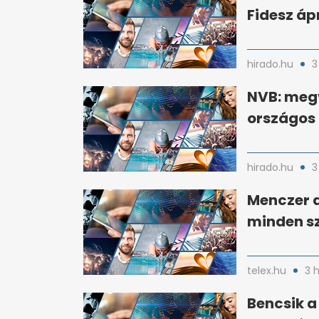
Fidesz ápr
hirado.hu
3
NVB: megv
országos 
hirado.hu
3
Menczer a
minden sz
telex.hu
3 
Bencsik a