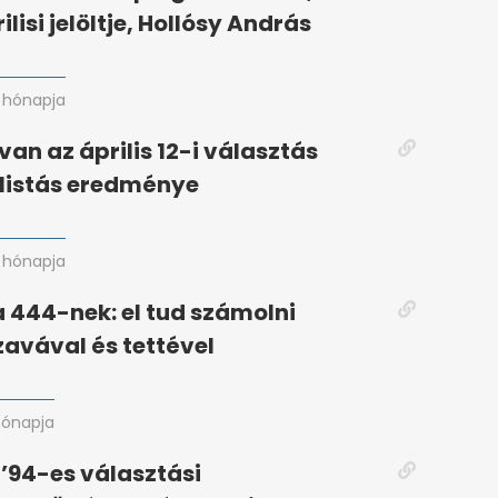
ilisi jelöltje, Hollósy András
 hónapja
an az április 12-i választás
listás eredménye
 hónapja
 444-nek: el tud számolni
avával és tettével
hónapja
 ’94-es választási