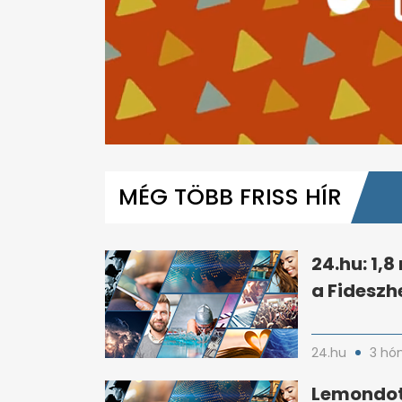
0
seconds
of
MÉG TÖBB FRISS HÍR
8
minutes,
24
seconds
Volume
0%
24.hu: 1,
a Fideszh
24.hu
3 hó
Lemondott