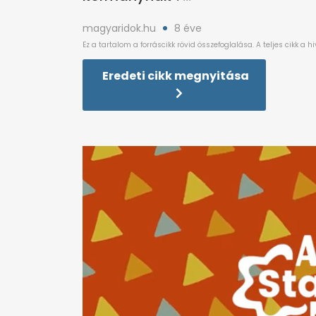
magyaridok.hu
8 éve
Eredeti cikk megnyitása