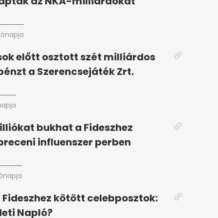
kapták az NKA-milliárdokat
hónapja
ok előtt osztott szét milliárdos
énzt a Szerencsejáték Zrt.
napja
illiókat bukhat a Fideszhez
breceni influenszer perben
ónapja
a Fideszhez kötött celebposztok:
Heti Napló?