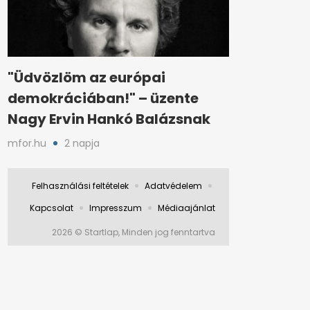
"Üdvözlöm az európai
demokráciában!" – üzente
Nagy Ervin Hankó Balázsnak
mfor.hu
2 napja
Felhasználási feltételek
Adatvédelem
Kapcsolat
Impresszum
Médiaajánlat
2026 © Startlap, Minden jog fenntartva