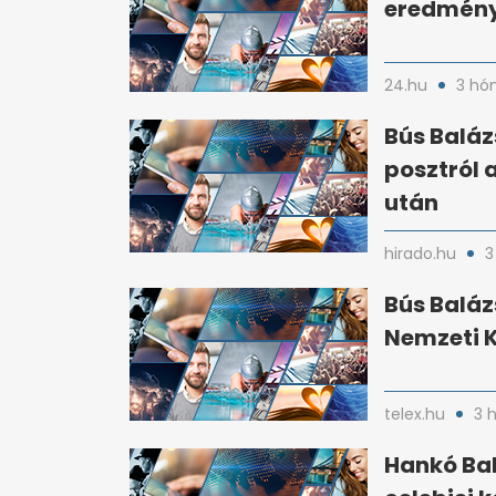
eredménye
24.hu
3 hó
Bús Baláz
posztról
után
hirado.hu
3
Bús Baláz
Nemzeti K
telex.hu
3 
Hankó Ba