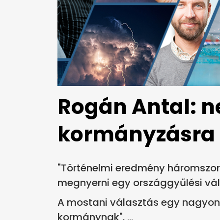
Rogán Antal: n
kormányzásra 
"Történelmi eredmény háromszo
megnyerni egy országgyűlési vál
A mostani választás egy nagyon
kormánynak".