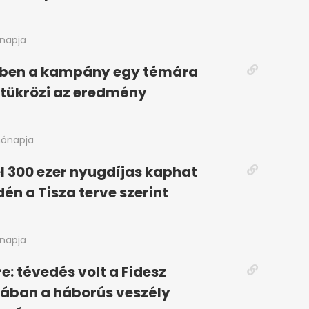
napja
ben a kampány egy témára
t tükrözi az eredmény
hónapja
l 300 ezer nyugdíjas kaphat
dén a Tisza terve szerint
napja
e: tévedés volt a Fidesz
ban a háborús veszély