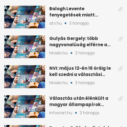
Balogh Levente
fenyegetések miatt
lemondta erdélyi előadás-
atv.hu
3 hónapja
sorozatát
Gulyás Gergely: több
nagyvonalúság elférne a
kétharmados győztesekben
hirado.hu
3 hónapja
NVI: május 12-én 16 óráig le
kell szedni a választási
plakátokat
hirado.hu
3 hónapja
Választás után élénkült a
magyar állampapírok
lakossági értékesítése
infostart.hu
3 hónapja