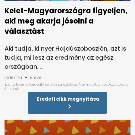
Kelet-Magyarországra figyeljen,
aki meg akarja jósolni a
választást
Aki tudja, ki nyer Hajdúszoboszlón, azt is
tudja, mi lesz az eredmény az egész
országban.
index.hu
8 éve
Eredeti cikk megnyitása