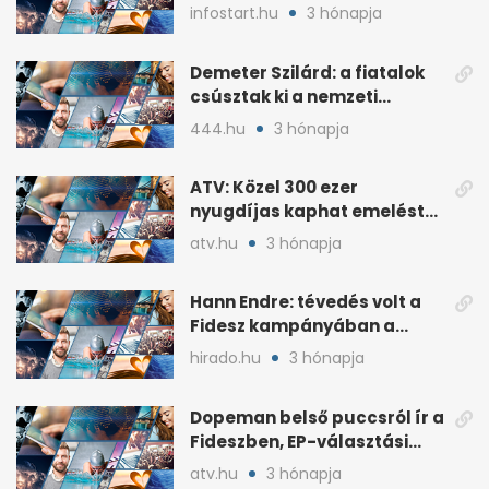
lakossági értékesítése
infostart.hu
3 hónapja
Demeter Szilárd: a fiatalok
csúsztak ki a nemzeti
kultúrából
444.hu
3 hónapja
ATV: Közel 300 ezer
nyugdíjas kaphat emelést
idén a Tisza terve szerint
atv.hu
3 hónapja
Hann Endre: tévedés volt a
Fidesz kampányában a
háborús veszély
hirado.hu
3 hónapja
hangsúlyozása
Dopeman belső puccsról ír a
Fideszben, EP-választási
árral
atv.hu
3 hónapja