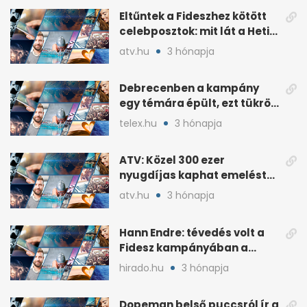
Eltűntek a Fideszhez kötött
celebposztok: mit lát a Heti
Napló?
atv.hu
3 hónapja
Debrecenben a kampány
egy témára épült, ezt tükrözi
az eredmény
telex.hu
3 hónapja
ATV: Közel 300 ezer
nyugdíjas kaphat emelést
idén a Tisza terve szerint
atv.hu
3 hónapja
Hann Endre: tévedés volt a
Fidesz kampányában a
háborús veszély
hirado.hu
3 hónapja
hangsúlyozása
Dopeman belső puccsról ír a