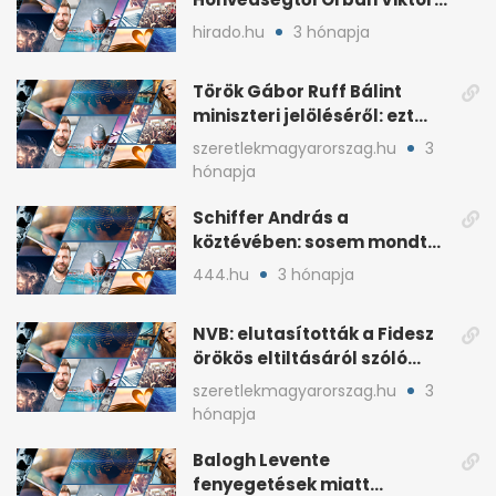
fia, Orbán Gáspár
hirado.hu
3 hónapja
Török Gábor Ruff Bálint
miniszteri jelöléséről: ezt
írta a posztjában
szeretlekmagyarorszag.hu
3
hónapja
Schiffer András a
köztévében: sosem mondta,
ki fog nyerni
444.hu
3 hónapja
NVB: elutasították a Fidesz
örökös eltiltásáról szóló
népszavazást
szeretlekmagyarorszag.hu
3
hónapja
Balogh Levente
fenyegetések miatt