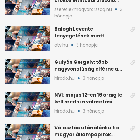
örökös eltiltásáról szóló
népszavazást
szeretlekmagyarorszag.hu
3
hónapja
Balogh Levente
fenyegetések miatt
lemondta erdélyi előadás-
atv.hu
3 hónapja
sorozatát
Gulyás Gergely: több
nagyvonalúság elférne a
kétharmados győztesekben
hirado.hu
3 hónapja
NVI: május 12-én 16 óráig le
kell szedni a választási
plakátokat
hirado.hu
3 hónapja
Választás után élénkült a
magyar állampapírok