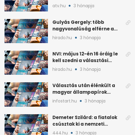
lemondta erdélyi előadás-
atv.hu
3 hónapja
sorozatát
Gulyás Gergely: több
nagyvonalúság elférne a
kétharmados győztesekben
hirado.hu
3 hónapja
NVI: május 12-én 16 óráig le
kell szedni a választási
plakátokat
hirado.hu
3 hónapja
Választás után élénkült a
magyar állampapírok
lakossági értékesítése
infostart.hu
3 hónapja
Demeter Szilárd: a fiatalok
csúsztak ki a nemzeti
kultúrából
444.hu
3 hónapja