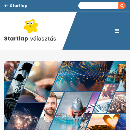
Startlap