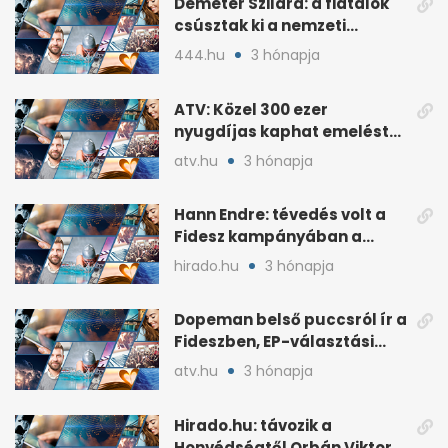
Demeter Szilárd: a fiatalok
csúsztak ki a nemzeti
kultúrából
444.hu
3 hónapja
ATV: Közel 300 ezer
nyugdíjas kaphat emelést
idén a Tisza terve szerint
atv.hu
3 hónapja
Hann Endre: tévedés volt a
Fidesz kampányában a
háborús veszély
hirado.hu
3 hónapja
hangsúlyozása
Dopeman belső puccsról ír a
Fideszben, EP-választási
árral
atv.hu
3 hónapja
Hirado.hu: távozik a
Honvédségtől Orbán Viktor