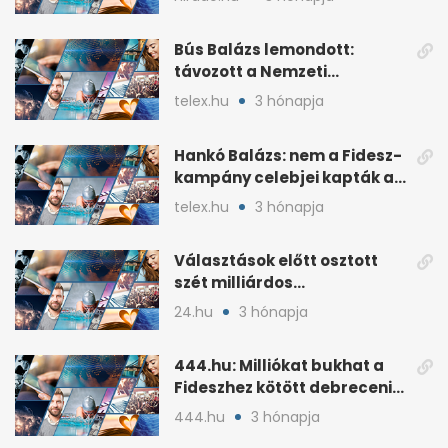
Bús Balázs lemondott:
távozott a Nemzeti
Kulturális Alap alelnöke
telex.hu
3 hónapja
Hankó Balázs: nem a Fidesz-
kampány celebjei kapták az
NKA-milliárdokat
telex.hu
3 hónapja
Választások előtt osztott
szét milliárdos
szponzorpénzt a
24.hu
3 hónapja
Szerencsejáték Zrt.
444.hu: Milliókat bukhat a
Fideszhez kötött debreceni
influenszer perben
444.hu
3 hónapja