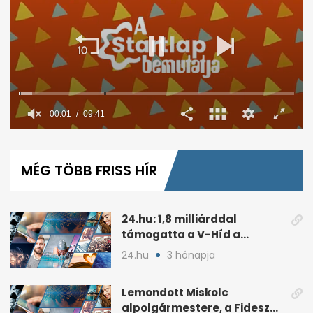
00:02
09:41
0
seconds
of
MÉG TÖBB FRISS HÍR
9
minutes,
41
seconds
24.hu: 1,8 milliárddal
támogatta a V-Híd a
Fideszhez kötött alapítványt
24.hu
3 hónapja
Lemondott Miskolc
alpolgármestere, a Fidesz