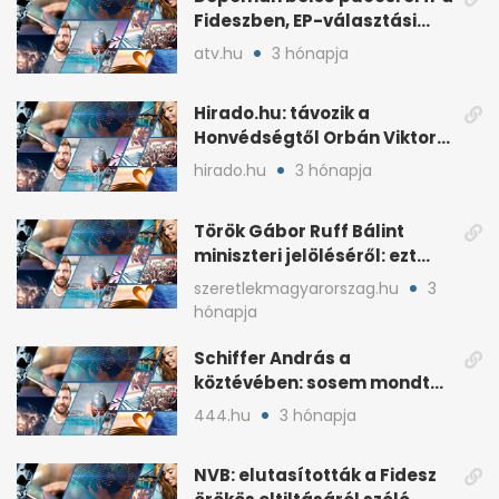
Fideszben, EP-választási
árral
atv.hu
3 hónapja
Hirado.hu: távozik a
Honvédségtől Orbán Viktor
fia, Orbán Gáspár
hirado.hu
3 hónapja
Török Gábor Ruff Bálint
miniszteri jelöléséről: ezt
írta a posztjában
szeretlekmagyarorszag.hu
3
hónapja
Schiffer András a
köztévében: sosem mondta,
ki fog nyerni
444.hu
3 hónapja
NVB: elutasították a Fidesz