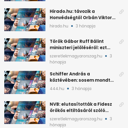
Hirado.hu: távozik a
Honvédségtől Orbán Viktor
fia, Orbán Gáspár
hirado.hu
3 hónapja
Török Gábor Ruff Bálint
miniszteri jelöléséről: ezt
írta a posztjában
szeretlekmagyarorszag.hu
3
hónapja
Schiffer András a
köztévében: sosem mondta,
ki fog nyerni
444.hu
3 hónapja
NVB: elutasították a Fidesz
örökös eltiltásáról szóló
népszavazást
szeretlekmagyarorszag.hu
3
hónapja