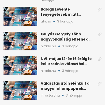
Balogh Levente
fenyegetések miatt
lemondta erdélyi előadás-
atv.hu
3 hónapja
sorozatát
Gulyás Gergely: több
nagyvonalúság elférne a
kétharmados győztesekben
hirado.hu
3 hónapja
NVI: május 12-én 16 óráig le
kell szedni a választási
plakátokat
hirado.hu
3 hónapja
Választás után élénkült a
magyar állampapírok
lakossági értékesítése
infostart.hu
3 hónapja