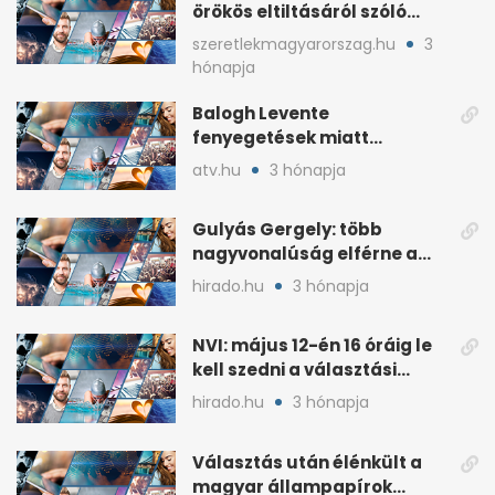
örökös eltiltásáról szóló
népszavazást
szeretlekmagyarorszag.hu
3
hónapja
Balogh Levente
fenyegetések miatt
lemondta erdélyi előadás-
atv.hu
3 hónapja
sorozatát
Gulyás Gergely: több
nagyvonalúság elférne a
kétharmados győztesekben
hirado.hu
3 hónapja
NVI: május 12-én 16 óráig le
kell szedni a választási
plakátokat
hirado.hu
3 hónapja
Választás után élénkült a
magyar állampapírok