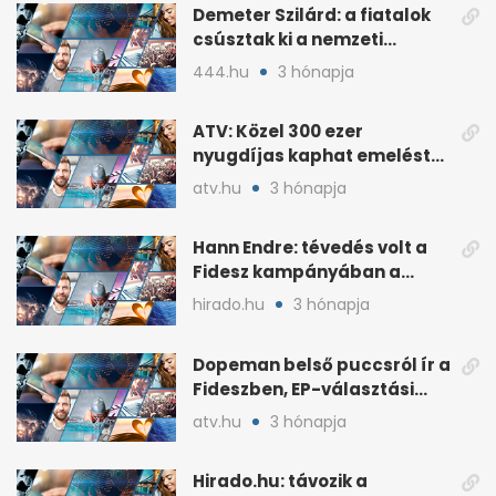
Demeter Szilárd: a fiatalok
csúsztak ki a nemzeti
kultúrából
444.hu
3 hónapja
ATV: Közel 300 ezer
nyugdíjas kaphat emelést
idén a Tisza terve szerint
atv.hu
3 hónapja
Hann Endre: tévedés volt a
Fidesz kampányában a
háborús veszély
hirado.hu
3 hónapja
hangsúlyozása
Dopeman belső puccsról ír a
Fideszben, EP-választási
árral
atv.hu
3 hónapja
Hirado.hu: távozik a