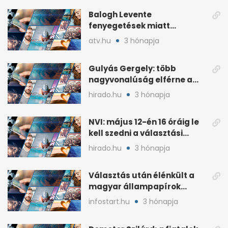
Balogh Levente
fenyegetések miatt
lemondta erdélyi előadás-
atv.hu
3 hónapja
sorozatát
Gulyás Gergely: több
nagyvonalúság elférne a
kétharmados győztesekben
hirado.hu
3 hónapja
NVI: május 12-én 16 óráig le
kell szedni a választási
plakátokat
hirado.hu
3 hónapja
Választás után élénkült a
magyar állampapírok
lakossági értékesítése
infostart.hu
3 hónapja