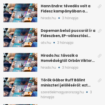
Hann Endre: tévedés volt a
Fidesz kampányában a
háborús veszély
hirado.hu
3 hónapja
hangsúlyozása
Dopeman belső puccsról ír a
Fideszben, EP-választási
árral
atv.hu
3 hónapja
Hirado.hu: távozik a
Honvédségtől Orbán Viktor
fia, Orbán Gáspár
hirado.hu
3 hónapja
Török Gábor Ruff Bálint
miniszteri jelöléséről: ezt
írta a posztjában
szeretlekmagyarorszag.hu
3
hónapja