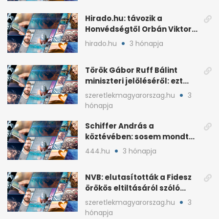
Hirado.hu: távozik a
Honvédségtől Orbán Viktor
fia, Orbán Gáspár
hirado.hu
3 hónapja
Török Gábor Ruff Bálint
miniszteri jelöléséről: ezt
írta a posztjában
szeretlekmagyarorszag.hu
3
hónapja
Schiffer András a
köztévében: sosem mondta,
ki fog nyerni
444.hu
3 hónapja
NVB: elutasították a Fidesz
örökös eltiltásáról szóló
népszavazást
szeretlekmagyarorszag.hu
3
hónapja