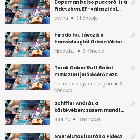
Dopeman belső puccsról ír a
Fideszben, EP-választási
árral
atv.hu
3 hónapja
Hirado.hu: távozik a
Honvédségtől Orbán Viktor
fia, Orbán Gáspár
hirado.hu
3 hónapja
Török Gábor Ruff Bálint
miniszteri jelöléséről: ezt
írta a posztjában
szeretlekmagyarorszag.hu
3
hónapja
Schiffer András a
köztévében: sosem mondta,
ki fog nyerni
444.hu
3 hónapja
NVB: elutasították a Fidesz