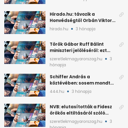
Hirado.hu: távozik a
Honvédségtől Orbán Viktor
fia, Orbán Gáspár
hirado.hu
3 hónapja
Török Gábor Ruff Bálint
miniszteri jelöléséről: ezt
írta a posztjában
szeretlekmagyarorszag.hu
3
hónapja
Schiffer András a
köztévében: sosem mondta,
ki fog nyerni
444.hu
3 hónapja
NVB: elutasították a Fidesz
örökös eltiltásáról szóló
népszavazást
szeretlekmagyarorszag.hu
3
hónapja