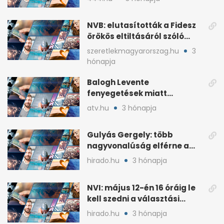
NVB: elutasították a Fidesz
örökös eltiltásáról szóló
népszavazást
szeretlekmagyarorszag.hu
3
hónapja
Balogh Levente
fenyegetések miatt
lemondta erdélyi előadás-
atv.hu
3 hónapja
sorozatát
Gulyás Gergely: több
nagyvonalúság elférne a
kétharmados győztesekben
hirado.hu
3 hónapja
NVI: május 12-én 16 óráig le
kell szedni a választási
plakátokat
hirado.hu
3 hónapja