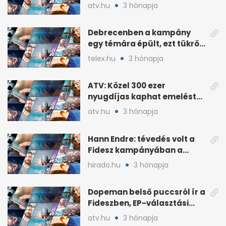
Napló?
atv.hu
3 hónapja
Debrecenben a kampány
egy témára épült, ezt tükrözi
az eredmény
telex.hu
3 hónapja
ATV: Közel 300 ezer
nyugdíjas kaphat emelést
idén a Tisza terve szerint
atv.hu
3 hónapja
Hann Endre: tévedés volt a
Fidesz kampányában a
háborús veszély
hirado.hu
3 hónapja
hangsúlyozása
Dopeman belső puccsról ír a
Fideszben, EP-választási
árral
atv.hu
3 hónapja