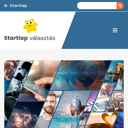
Startlap