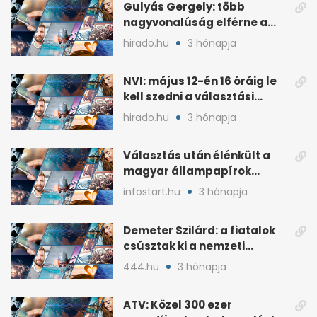
Gulyás Gergely: több
nagyvonalúság elférne a
kétharmados győztesekben
hirado.hu
3 hónapja
NVI: május 12-én 16 óráig le
kell szedni a választási
plakátokat
hirado.hu
3 hónapja
Választás után élénkült a
magyar állampapírok
lakossági értékesítése
infostart.hu
3 hónapja
Demeter Szilárd: a fiatalok
csúsztak ki a nemzeti
kultúrából
444.hu
3 hónapja
ATV: Közel 300 ezer