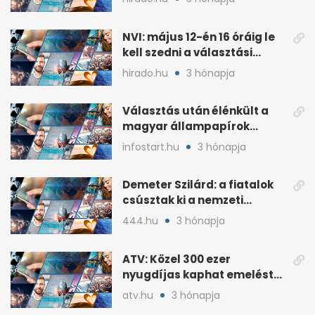
NVI: május 12-én 16 óráig le
kell szedni a választási
plakátokat
hirado.hu
3 hónapja
Választás után élénkült a
magyar állampapírok
lakossági értékesítése
infostart.hu
3 hónapja
Demeter Szilárd: a fiatalok
csúsztak ki a nemzeti
kultúrából
444.hu
3 hónapja
ATV: Közel 300 ezer
nyugdíjas kaphat emelést
idén a Tisza terve szerint
atv.hu
3 hónapja