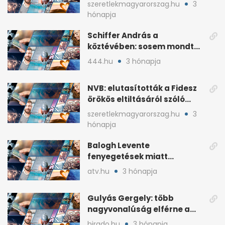
írta a posztjában
szeretlekmagyarorszag.hu
3
hónapja
Schiffer András a
köztévében: sosem mondta,
ki fog nyerni
444.hu
3 hónapja
NVB: elutasították a Fidesz
örökös eltiltásáról szóló
népszavazást
szeretlekmagyarorszag.hu
3
hónapja
Balogh Levente
fenyegetések miatt
lemondta erdélyi előadás-
atv.hu
3 hónapja
sorozatát
Gulyás Gergely: több
nagyvonalúság elférne a
kétharmados győztesekben
hirado.hu
3 hónapja