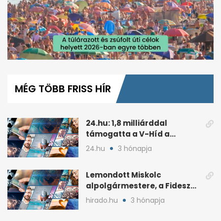
0
seconds
of
MÉG TÖBB FRISS HÍR
1
minute,
39
seconds
24.hu: 1,8 milliárddal
támogatta a V-Híd a
Fideszhez kötött alapítványt
24.hu
3 hónapja
Lemondott Miskolc
alpolgármestere, a Fidesz
áprilisi jelöltje, Hollósy
hirado.hu
3 hónapja
András