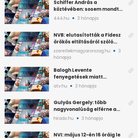
Schiffer András a
köztévében: sosem mondta,
ki fog nyerni
444.hu
3 hónapja
NVB: elutasították a Fidesz
örökös eltiltásáról szóló
népszavazást
szeretlekmagyarorszag.hu
3
hónapja
Balogh Levente
fenyegetések miatt
lemondta erdélyi előadás-
atv.hu
3 hónapja
sorozatát
Gulyás Gergely: több
nagyvonalúság elférne a
kétharmados győztesekben
hirado.hu
3 hónapja
NVI: május 12-én 16 óráig le