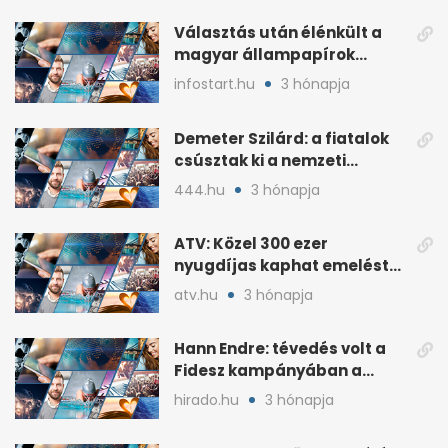
Választás után élénkült a
magyar állampapírok
lakossági értékesítése
infostart.hu
3 hónapja
Demeter Szilárd: a fiatalok
csúsztak ki a nemzeti
kultúrából
444.hu
3 hónapja
ATV: Közel 300 ezer
nyugdíjas kaphat emelést
idén a Tisza terve szerint
atv.hu
3 hónapja
Hann Endre: tévedés volt a
Fidesz kampányában a
háborús veszély
hirado.hu
3 hónapja
hangsúlyozása