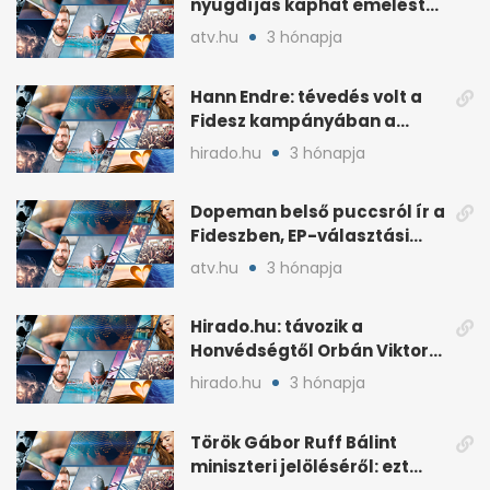
nyugdíjas kaphat emelést
idén a Tisza terve szerint
atv.hu
3 hónapja
Hann Endre: tévedés volt a
Fidesz kampányában a
háborús veszély
hirado.hu
3 hónapja
hangsúlyozása
Dopeman belső puccsról ír a
Fideszben, EP-választási
árral
atv.hu
3 hónapja
Hirado.hu: távozik a
Honvédségtől Orbán Viktor
fia, Orbán Gáspár
hirado.hu
3 hónapja
Török Gábor Ruff Bálint
miniszteri jelöléséről: ezt