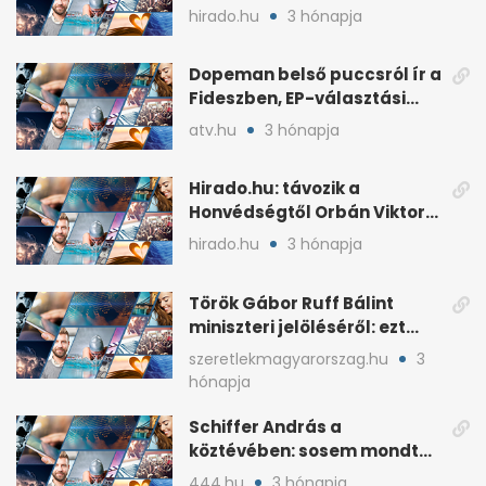
háborús veszély
hirado.hu
3 hónapja
hangsúlyozása
Dopeman belső puccsról ír a
Fideszben, EP-választási
árral
atv.hu
3 hónapja
Hirado.hu: távozik a
Honvédségtől Orbán Viktor
fia, Orbán Gáspár
hirado.hu
3 hónapja
Török Gábor Ruff Bálint
miniszteri jelöléséről: ezt
írta a posztjában
szeretlekmagyarorszag.hu
3
hónapja
Schiffer András a
köztévében: sosem mondta,
ki fog nyerni
444.hu
3 hónapja