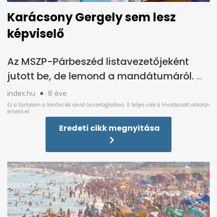
Karácsony Gergely sem lesz
képviselő
Az MSZP-Párbeszéd listavezetőjeként
jutott be, de lemond a mandátumáról.
index.hu
8 éve
Eredeti cikk megnyitása