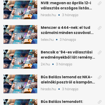
NVB: megvan az április 12-i
választás országos listás
eredménye
hirado.hu
3 hónapja
Menczer a 444-nek: el tud
számolni minden szavával
és tettével
telex.hu
3 hónapja
Bencsik a ’94-es választási
eredményekből lát reményt
a Fidesznek
24.hu
3 hónapja
Bús Balázs lemond az NKA-
alelnöki posztról a kampány
alatti támogatások után
hirado.hu
3 hónapja
Bús Balázs lemondott: