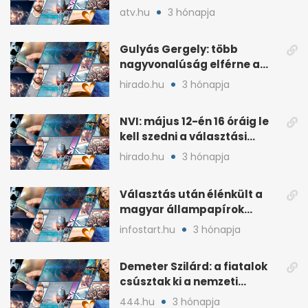
lemondta erdélyi előadás-
atv.hu
3 hónapja
sorozatát
Gulyás Gergely: több
nagyvonalúság elférne a
kétharmados győztesekben
hirado.hu
3 hónapja
NVI: május 12-én 16 óráig le
kell szedni a választási
plakátokat
hirado.hu
3 hónapja
Választás után élénkült a
magyar állampapírok
lakossági értékesítése
infostart.hu
3 hónapja
Demeter Szilárd: a fiatalok
csúsztak ki a nemzeti
kultúrából
444.hu
3 hónapja