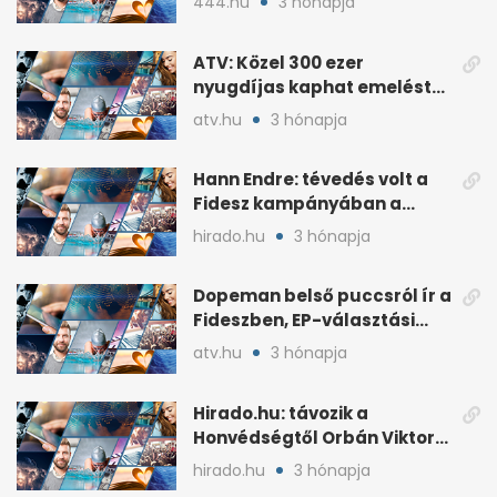
444.hu
3 hónapja
ATV: Közel 300 ezer
nyugdíjas kaphat emelést
idén a Tisza terve szerint
atv.hu
3 hónapja
Hann Endre: tévedés volt a
Fidesz kampányában a
háborús veszély
hirado.hu
3 hónapja
hangsúlyozása
Dopeman belső puccsról ír a
Fideszben, EP-választási
árral
atv.hu
3 hónapja
Hirado.hu: távozik a
Honvédségtől Orbán Viktor
fia, Orbán Gáspár
hirado.hu
3 hónapja