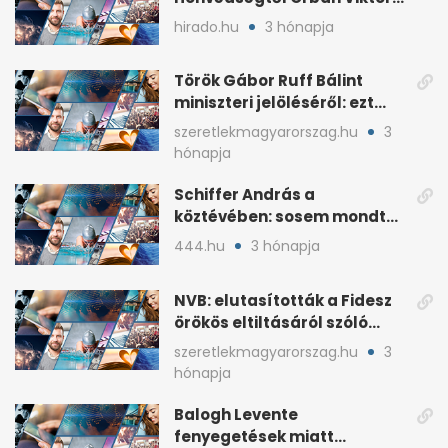
fia, Orbán Gáspár
hirado.hu
3 hónapja
Török Gábor Ruff Bálint
miniszteri jelöléséről: ezt
írta a posztjában
szeretlekmagyarorszag.hu
3
hónapja
Schiffer András a
köztévében: sosem mondta,
ki fog nyerni
444.hu
3 hónapja
NVB: elutasították a Fidesz
örökös eltiltásáról szóló
népszavazást
szeretlekmagyarorszag.hu
3
hónapja
Balogh Levente
fenyegetések miatt