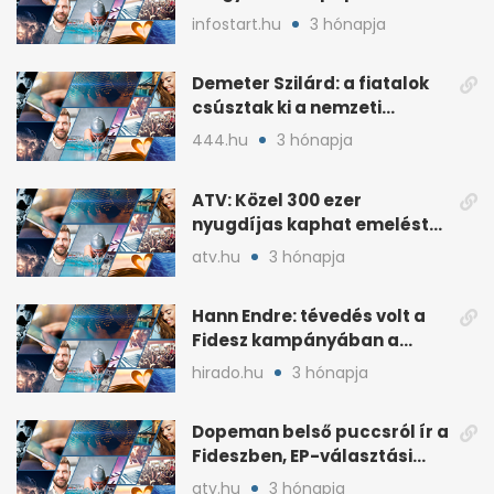
lakossági értékesítése
infostart.hu
3 hónapja
Demeter Szilárd: a fiatalok
csúsztak ki a nemzeti
kultúrából
444.hu
3 hónapja
ATV: Közel 300 ezer
nyugdíjas kaphat emelést
idén a Tisza terve szerint
atv.hu
3 hónapja
Hann Endre: tévedés volt a
Fidesz kampányában a
háborús veszély
hirado.hu
3 hónapja
hangsúlyozása
Dopeman belső puccsról ír a
Fideszben, EP-választási
árral
atv.hu
3 hónapja