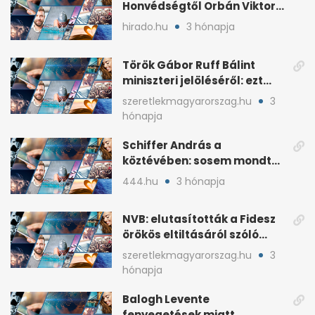
Honvédségtől Orbán Viktor
fia, Orbán Gáspár
hirado.hu
3 hónapja
Török Gábor Ruff Bálint
miniszteri jelöléséről: ezt
írta a posztjában
szeretlekmagyarorszag.hu
3
hónapja
Schiffer András a
köztévében: sosem mondta,
ki fog nyerni
444.hu
3 hónapja
NVB: elutasították a Fidesz
örökös eltiltásáról szóló
népszavazást
szeretlekmagyarorszag.hu
3
hónapja
Balogh Levente
fenyegetések miatt