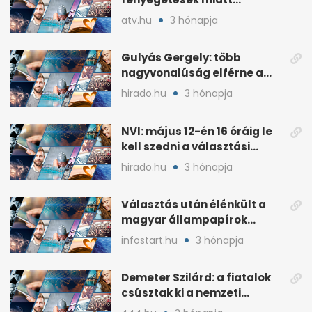
lemondta erdélyi előadás-
atv.hu
3 hónapja
sorozatát
Gulyás Gergely: több
nagyvonalúság elférne a
kétharmados győztesekben
hirado.hu
3 hónapja
NVI: május 12-én 16 óráig le
kell szedni a választási
plakátokat
hirado.hu
3 hónapja
Választás után élénkült a
magyar állampapírok
lakossági értékesítése
infostart.hu
3 hónapja
Demeter Szilárd: a fiatalok
csúsztak ki a nemzeti
kultúrából