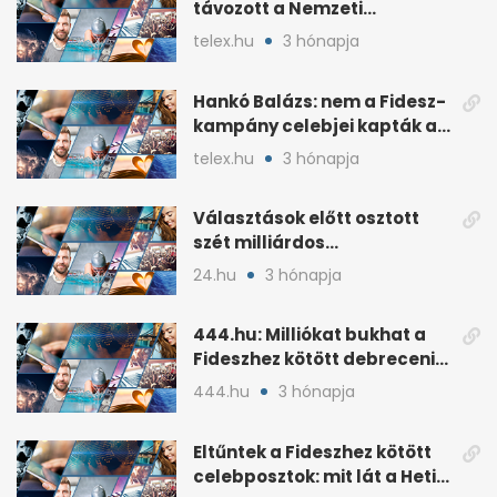
távozott a Nemzeti
Kulturális Alap alelnöke
telex.hu
3 hónapja
Hankó Balázs: nem a Fidesz-
kampány celebjei kapták az
NKA-milliárdokat
telex.hu
3 hónapja
Választások előtt osztott
szét milliárdos
szponzorpénzt a
24.hu
3 hónapja
Szerencsejáték Zrt.
444.hu: Milliókat bukhat a
Fideszhez kötött debreceni
influenszer perben
444.hu
3 hónapja
Eltűntek a Fideszhez kötött
celebposztok: mit lát a Heti