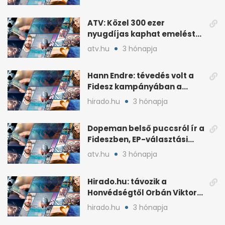
ATV: Közel 300 ezer
nyugdíjas kaphat emelést
idén a Tisza terve szerint
atv.hu
3 hónapja
Hann Endre: tévedés volt a
Fidesz kampányában a
háborús veszély
hirado.hu
3 hónapja
hangsúlyozása
Dopeman belső puccsról ír a
Fideszben, EP-választási
árral
atv.hu
3 hónapja
Hirado.hu: távozik a
Honvédségtől Orbán Viktor
fia, Orbán Gáspár
hirado.hu
3 hónapja