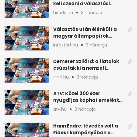
kell szedni a választási
plakátokat
hirado.hu
3 hónapja
Választás után élénkült a
magyar állampapírok
lakossági értékesítése
infostart.hu
3 hónapja
Demeter Szilárd: a fiatalok
csúsztak ki a nemzeti
kultúrából
444.hu
3 hónapja
ATV: Közel 300 ezer
nyugdíjas kaphat emelést
idén a Tisza terve szerint
atv.hu
3 hónapja
Hann Endre: tévedés volt a
Fidesz kampányában a