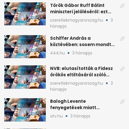
Török Gábor Ruff Bálint
miniszteri jelöléséről: ezt
írta a posztjában
szeretlekmagyarorszag.hu
3
hónapja
Schiffer András a
köztévében: sosem mondta,
ki fog nyerni
444.hu
3 hónapja
NVB: elutasították a Fidesz
örökös eltiltásáról szóló
népszavazást
szeretlekmagyarorszag.hu
3
hónapja
Balogh Levente
fenyegetések miatt
lemondta erdélyi előadás-
atv.hu
3 hónapja
sorozatát