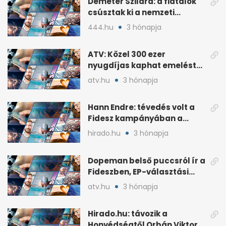
Demeter Szilárd: a fiatalok
csúsztak ki a nemzeti
kultúrából
444.hu
3 hónapja
ATV: Közel 300 ezer
nyugdíjas kaphat emelést
idén a Tisza terve szerint
atv.hu
3 hónapja
Hann Endre: tévedés volt a
Fidesz kampányában a
háborús veszély
hirado.hu
3 hónapja
hangsúlyozása
Dopeman belső puccsról ír a
Fideszben, EP-választási
árral
atv.hu
3 hónapja
Hirado.hu: távozik a
Honvédségtől Orbán Viktor