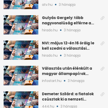
lemondta erdélyi előadás-
atv.hu
3 hónapja
sorozatát
Gulyás Gergely: több
nagyvonalúság elférne a
kétharmados győztesekben
hirado.hu
3 hónapja
NVI: május 12-én 16 óráig le
kell szedni a választási
plakátokat
hirado.hu
3 hónapja
Választás után élénkült a
magyar állampapírok
lakossági értékesítése
infostart.hu
3 hónapja
Demeter Szilárd: a fiatalok
csúsztak ki a nemzeti
kultúrából
444.hu
3 hónapja