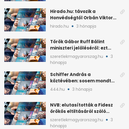
Hirado.hu: távozik a
Honvédségtől Orbán Viktor
fia, Orbán Gáspár
hirado.hu
3 hónapja
Török Gábor Ruff Bálint
miniszteri jelöléséről: ezt
írta a posztjában
szeretlekmagyarorszag.hu
3
hónapja
Schiffer András a
köztévében: sosem mondta,
ki fog nyerni
444.hu
3 hónapja
NVB: elutasították a Fidesz
örökös eltiltásáról szóló
népszavazást
szeretlekmagyarorszag.hu
3
hónapja