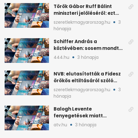
Török Gábor Ruff Bálint
miniszteri jelöléséről: ezt
írta a posztjában
szeretlekmagyarorszag.hu
3
hónapja
Schiffer András a
köztévében: sosem mondta,
ki fog nyerni
444.hu
3 hónapja
NVB: elutasították a Fidesz
örökös eltiltásáról szóló
népszavazást
szeretlekmagyarorszag.hu
3
hónapja
Balogh Levente
fenyegetések miatt
lemondta erdélyi előadás-
atv.hu
3 hónapja
sorozatát