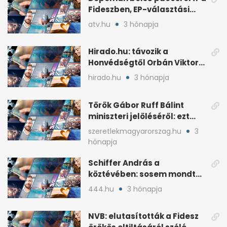
Fideszben, EP-választási
árral
atv.hu
3 hónapja
Hirado.hu: távozik a
Honvédségtől Orbán Viktor
fia, Orbán Gáspár
hirado.hu
3 hónapja
Török Gábor Ruff Bálint
miniszteri jelöléséről: ezt
írta a posztjában
szeretlekmagyarorszag.hu
3
hónapja
Schiffer András a
köztévében: sosem mondta,
ki fog nyerni
444.hu
3 hónapja
NVB: elutasították a Fidesz