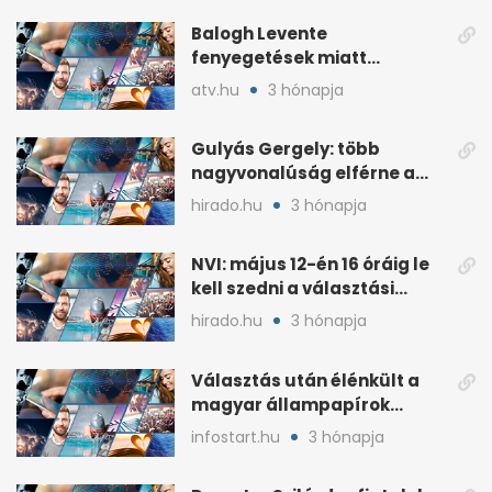
Balogh Levente
fenyegetések miatt
lemondta erdélyi előadás-
atv.hu
3 hónapja
sorozatát
Gulyás Gergely: több
nagyvonalúság elférne a
kétharmados győztesekben
hirado.hu
3 hónapja
NVI: május 12-én 16 óráig le
kell szedni a választási
plakátokat
hirado.hu
3 hónapja
Választás után élénkült a
magyar állampapírok
lakossági értékesítése
infostart.hu
3 hónapja