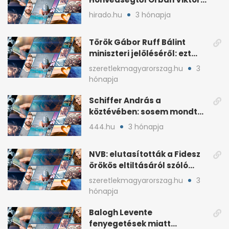
fia, Orbán Gáspár
hirado.hu
3 hónapja
Török Gábor Ruff Bálint
miniszteri jelöléséről: ezt
írta a posztjában
szeretlekmagyarorszag.hu
3
hónapja
Schiffer András a
köztévében: sosem mondta,
ki fog nyerni
444.hu
3 hónapja
NVB: elutasították a Fidesz
örökös eltiltásáról szóló
népszavazást
szeretlekmagyarorszag.hu
3
hónapja
Balogh Levente
fenyegetések miatt