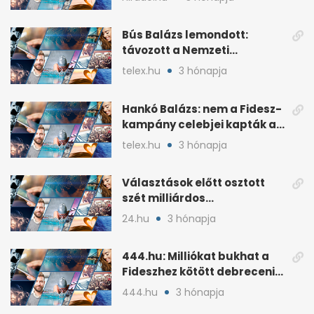
Bús Balázs lemondott:
távozott a Nemzeti
Kulturális Alap alelnöke
telex.hu
3 hónapja
Hankó Balázs: nem a Fidesz-
kampány celebjei kapták az
NKA-milliárdokat
telex.hu
3 hónapja
Választások előtt osztott
szét milliárdos
szponzorpénzt a
24.hu
3 hónapja
Szerencsejáték Zrt.
444.hu: Milliókat bukhat a
Fideszhez kötött debreceni
influenszer perben
444.hu
3 hónapja