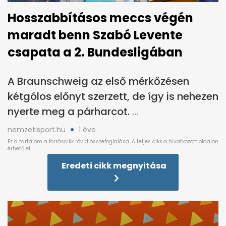
Hosszabbításos meccs végén
maradt benn Szabó Levente
csapata a 2. Bundesligában
A Braunschweig az első mérkőzésen
kétgólos előnyt szerzett, de így is nehezen
nyerte meg a párharcot.
nemzetisport.hu
1 éve
Eredeti cikk megnyitása