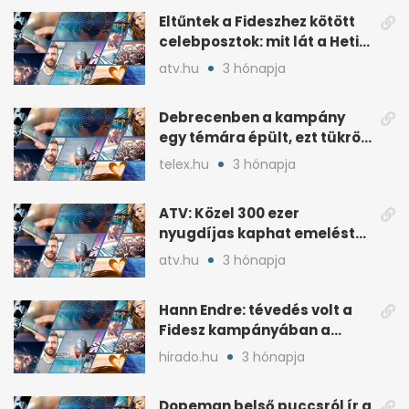
Eltűntek a Fideszhez kötött
celebposztok: mit lát a Heti
Napló?
atv.hu
3 hónapja
Debrecenben a kampány
egy témára épült, ezt tükrözi
az eredmény
telex.hu
3 hónapja
ATV: Közel 300 ezer
nyugdíjas kaphat emelést
idén a Tisza terve szerint
atv.hu
3 hónapja
Hann Endre: tévedés volt a
Fidesz kampányában a
háborús veszély
hirado.hu
3 hónapja
hangsúlyozása
Dopeman belső puccsról ír a