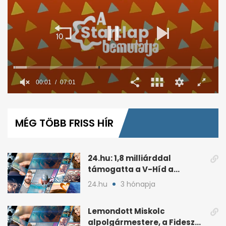
00:02
07:01
0
seconds
of
MÉG TÖBB FRISS HÍR
7
minutes,
1
second
24.hu: 1,8 milliárddal
támogatta a V-Híd a
Fideszhez kötött alapítványt
24.hu
3 hónapja
Lemondott Miskolc
alpolgármestere, a Fidesz