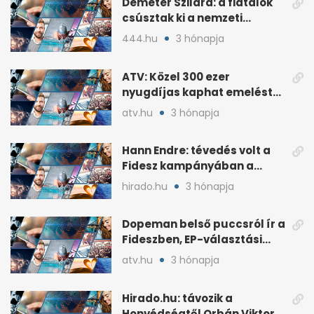
Demeter Szilárd: a fiatalok
csúsztak ki a nemzeti
kultúrából
444.hu
3 hónapja
ATV: Közel 300 ezer
nyugdíjas kaphat emelést
idén a Tisza terve szerint
atv.hu
3 hónapja
Hann Endre: tévedés volt a
Fidesz kampányában a
háborús veszély
hirado.hu
3 hónapja
hangsúlyozása
Dopeman belső puccsról ír a
Fideszben, EP-választási
árral
atv.hu
3 hónapja
Hirado.hu: távozik a
Honvédségtől Orbán Viktor