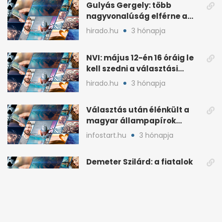
Gulyás Gergely: több
nagyvonalúság elférne a
kétharmados győztesekben
hirado.hu
3 hónapja
NVI: május 12-én 16 óráig le
kell szedni a választási
plakátokat
hirado.hu
3 hónapja
Választás után élénkült a
magyar állampapírok
lakossági értékesítése
infostart.hu
3 hónapja
Demeter Szilárd: a fiatalok
csúsztak ki a nemzeti
kultúrából
444.hu
3 hónapja