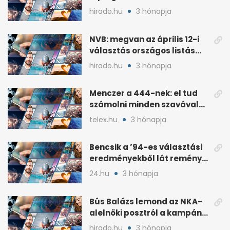
áprilisi jelöltje, Hollósy
hirado.hu
3 hónapja
András
NVB: megvan az április 12-i
választás országos listás
eredménye
hirado.hu
3 hónapja
Menczer a 444-nek: el tud
számolni minden szavával
és tettével
telex.hu
3 hónapja
Bencsik a ’94-es választási
eredményekből lát reményt
a Fidesznek
24.hu
3 hónapja
Bús Balázs lemond az NKA-
alelnöki posztról a kampány
alatti támogatások után
hirado.hu
3 hónapja