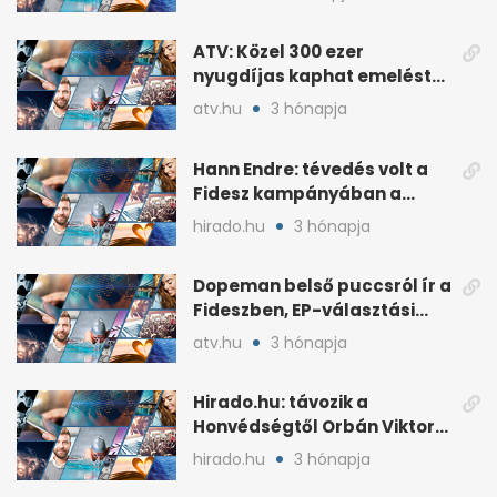
ATV: Közel 300 ezer
nyugdíjas kaphat emelést
idén a Tisza terve szerint
atv.hu
3 hónapja
Hann Endre: tévedés volt a
Fidesz kampányában a
háborús veszély
hirado.hu
3 hónapja
hangsúlyozása
Dopeman belső puccsról ír a
Fideszben, EP-választási
árral
atv.hu
3 hónapja
Hirado.hu: távozik a
Honvédségtől Orbán Viktor
fia, Orbán Gáspár
hirado.hu
3 hónapja