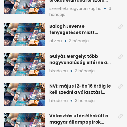
örökös eltiltásáról szóló
népszavazást
szeretlekmagyarorszag.hu
3
hónapja
Balogh Levente
fenyegetések miatt
lemondta erdélyi előadás-
atv.hu
3 hónapja
sorozatát
Gulyás Gergely: több
nagyvonalúság elférne a
kétharmados győztesekben
hirado.hu
3 hónapja
NVI: május 12-én 16 óráig le
kell szedni a választási
plakátokat
hirado.hu
3 hónapja
Választás után élénkült a
magyar állampapírok