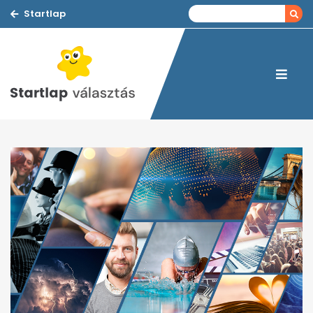
Startlap