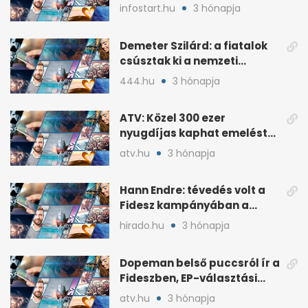
lakossági értékesítése
infostart.hu
3 hónapja
Demeter Szilárd: a fiatalok
csúsztak ki a nemzeti
kultúrából
444.hu
3 hónapja
ATV: Közel 300 ezer
nyugdíjas kaphat emelést
idén a Tisza terve szerint
atv.hu
3 hónapja
Hann Endre: tévedés volt a
Fidesz kampányában a
háborús veszély
hirado.hu
3 hónapja
hangsúlyozása
Dopeman belső puccsról ír a
Fideszben, EP-választási
árral
atv.hu
3 hónapja