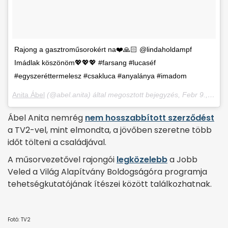
Rajong a gasztroműsorokért na❤️🙏🏻 @lindaholdampf
Imádlak köszönöm💖💖💖 #farsang #lucaséf
#egyszeréttermelesz #csakluca #anyalánya #imadom
Anita Ábel
(@abel.anita) által megosztott bejegyzés,
Febr 9., 2018, időpont: 4:44 (PST időzóna szerint)
Ábel Anita nemrég
nem hosszabbított szerződést
a TV2-vel, mint elmondta, a jövőben szeretne több
időt tölteni a családjával.
A műsorvezetővel rajongói
legközelebb
a Jobb
Veled a Világ Alapítvány Boldogságóra programja
tehetségkutatójának ítészei között találkozhatnak.
Fotó: TV2