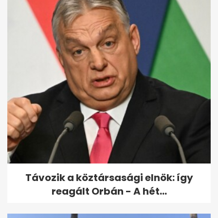
Tápai és Kucsera: "Utoljára
szerepelünk együtt
házaspárként"
Távozik a köztársasági elnök: így
reagált Orbán - A hét...