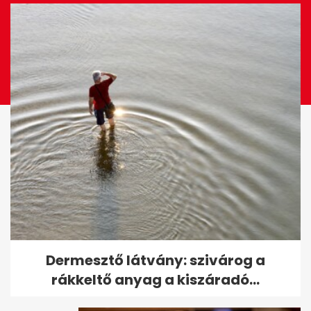
Videón mutatta meg bomba
Dermesztő látvány: szivárog a
alakját az 52 éves Barta Sylvia
rákkeltő anyag a kiszáradó...