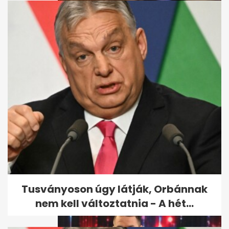
Tóth Vera: Egy kisebb
rózsadombi villa árát
ellocsoltam
Tusványoson úgy látják, Orbánnak
nem kell változtatnia - A hét...