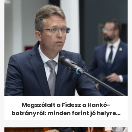
Megszólalt a Fidesz a Hankó-
botrányról: minden forint jó helyre...