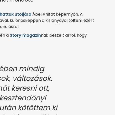
thattuk utoljára
Ábel Anitát képernyőn. A
val, különösképpen a kislányával tölteni, ezért
onulásról.
pén a
Story magazin
nak beszélt arról, hogy
tében mindig
ok, változások.
t keresni ott,
okesztendőnyi
tán kötöttem ki