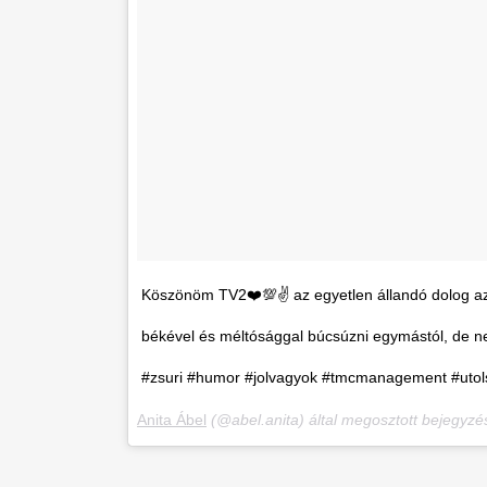
Köszönöm TV2❤️💯✌️ az egyetlen állandó dolog az
békével és méltósággal búcsúzni egymástól, de ne
#zsuri #humor #jolvagyok #tmcmanagement #ut
Anita Ábel
(@abel.anita) által megosztott bejegyzé