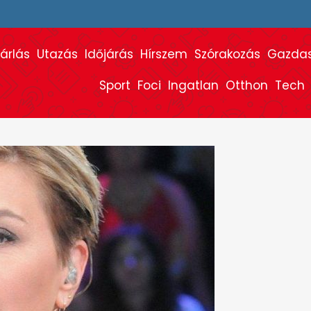
árlás
Utazás
Időjárás
Hírszem
Szórakozás
Gazda
Sport
Foci
Ingatlan
Otthon
Tech