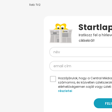
Fotó: TV2
Iratkozz fel a hírl
cikkekről!
Hozzájárulok, hogy a Central Médiacs
számomra, és közvetlen üzletszerz
elérhetőségeimen saját vagy üzleti 
részletei