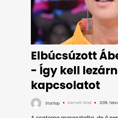
Elbúcsúzott Ábe
- Így kell lezár
kapcsolatot
Kiemelt Hírek
2018. febr
Startlap
A csatorna marasztalta, de ő n