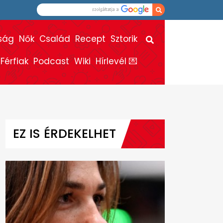
ság
Nők
Család
Recept
Sztorik
Férfiak
Podcast
Wiki
Hírlevél 💌
EZ IS ÉRDEKELHET