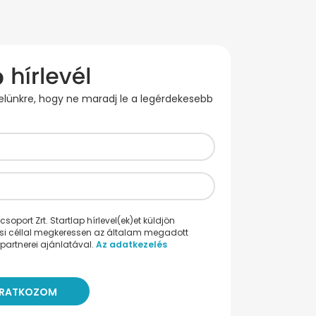
evelünkre, hogy ne maradj le a legérdekesebb
oport Zrt. Startlap hírlevel(ek)et küldjön
ési céllal megkeressen az általam megadott
partnerei ajánlatával.
Az adatkezelés