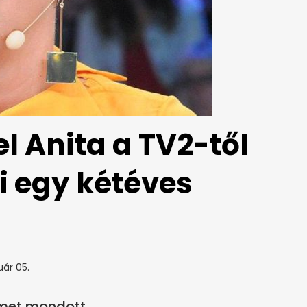
l Anita a TV2-től
ni egy kétéves
uár 05.
emet mondott.