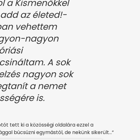
ol a Kismenőkkel
add az életed!-
jban vehettem
nagyon-nagyon
óriási
 csináltam. A sok
jelzés nagyon sok
egtanít a nemet
ségére is.
ót tett ki a közösségi oldalára ezzel a
ággal búcsúzni egymástól, de nekünk sikerült…”