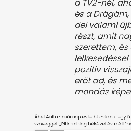
a TV2-nél, ah
és a Drágám, 
del valami ú
részt, amit 
szerettem, és 
lelkesedéssel
pozitív vissza
erőt ad, és m
mondás képes
Ábel Anita vasárnap este búcsúzóul egy fot
szöveggel: „Ritka dolog békével és méltós