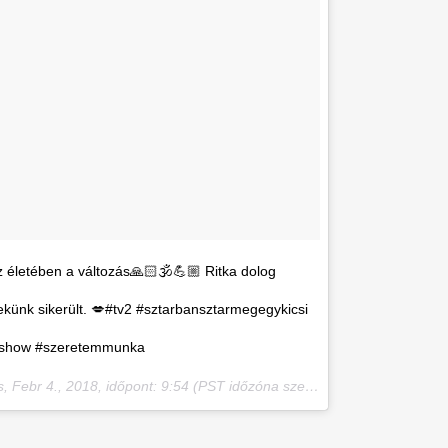
 életében a változás🙏🏻🕉💪🏼 Ritka dolog
künk sikerült. 💋#tv2 #sztarbansztarmegegykicsi
olshow #szeretemmunka
s,
Febr 4., 2018, időpont: 9:54 (PST időzóna szerint)