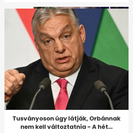
Megfeneklett Jákob Zoli
Ferrarija a forgalmas úton,
kifogyott a...
Tusványoson úgy látják, Orbánnak
nem kell változtatnia - A hét...