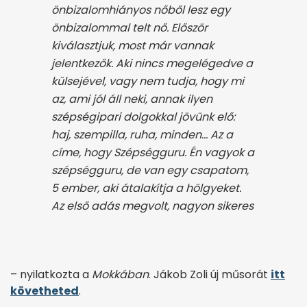
önbizalomhiányos nőből lesz egy
önbizalommal telt nő. Először
kiválasztjuk, most már vannak
jelentkezők. Aki nincs megelégedve a
külsejével, vagy nem tudja, hogy mi
az, ami jól áll neki, annak ilyen
szépségipari dolgokkal jövünk elő:
haj, szempilla, ruha, minden… Az a
címe, hogy Szépségguru. Én vagyok a
szépségguru, de van egy csapatom,
5 ember, aki átalakítja a hölgyeket.
Az első adás megvolt, nagyon sikeres
– nyilatkozta a
Mokkában
. Jákob Zoli új műsorát
itt
követheted
.