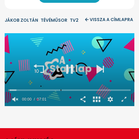
VISSZA A CÍMLAPRA
JÁKOB ZOLTÁN
TÉVÉMŰSOR
TV2
0
seconds
of
7
minutes,
1
second