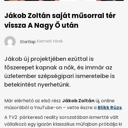
Jákob Zoltán saját műsorral tér
vissza A Nagy Ő után
Kiemelt Hírek
Startlap
Jákob új projektjében ezúttal is
főszerepet kapnak a nők, és immár az
üzletember szépségipari ismereteibe is
betekintést nyerhetünk.
Már elérhető az első rész
Jákob Zoltán
új, online
műsorából a YouTube-on – vette észre a
Blikk Rúzs
.
A TV2 párkereső reality sorozatában ismertté vált
vállalkozó egy igazán klasszikus műfajban próbálja ki