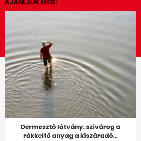
AJÁNLJUK MÉG:
EZ IS ÉRDEKELHET
Story: Varga Juditot táncolni
Dermesztő látvány: szivárog a
hívta a TV2
rákkeltő anyag a kiszáradó...