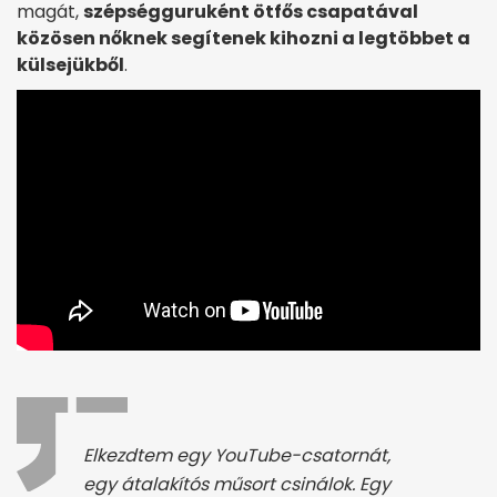
magát,
szépségguruként ötfős csapatával
közösen nőknek segítenek kihozni a legtöbbet a
külsejükből
.
Elkezdtem egy YouTube-csatornát,
egy átalakítós műsort csinálok. Egy