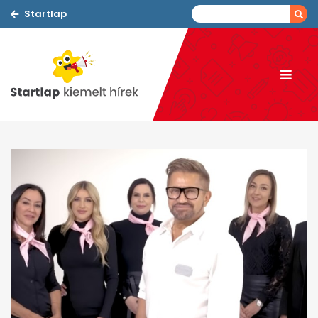
Startlap