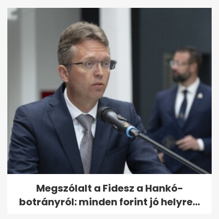
Megszólalt a Fidesz a Hankó-
botrányról: minden forint jó helyre...