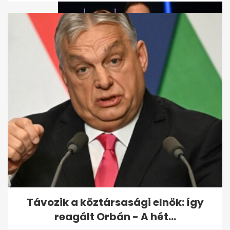
Visszatér a Győzike Show - A
Gáspár család elhagyta az
RTL-t
Távozik a köztársasági elnök: így
reagált Orbán - A hét...