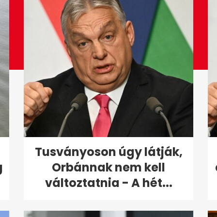
Tusványoson úgy látják,
g
Orbánnak nem kell
változtatnia - A hét...