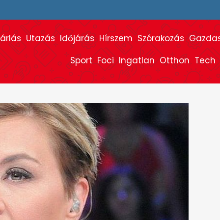
árlás
Utazás
Időjárás
Hírszem
Szórakozás
Gazda
Sport
Foci
Ingatlan
Otthon
Tech