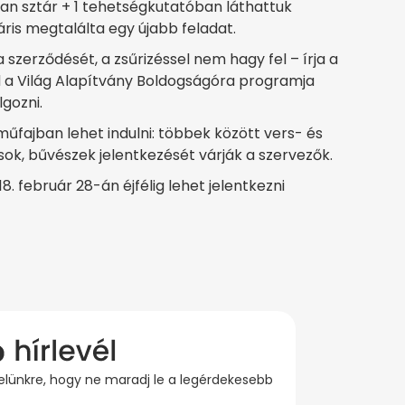
an sztár + 1 tehetségkutatóban láthattuk
ris megtalálta egy újabb feladat.
 szerződését, a zsűrizéssel nem hagy fel – írja a
 a Világ Alapítvány Boldogságóra programja
gozni.
fajban lehet indulni: többek között vers- és
k, bűvészek jelentkezését várják a szervezők.
. február 28-án éjfélig lehet jelentkezni
evelünkre, hogy ne maradj le a legérdekesebb