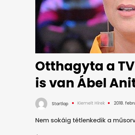
Otthagyta a TV
is van Ábel An
Kiemelt Hírek
2018. febru
Startlap
Nem sokáig tétlenkedik a műsorv