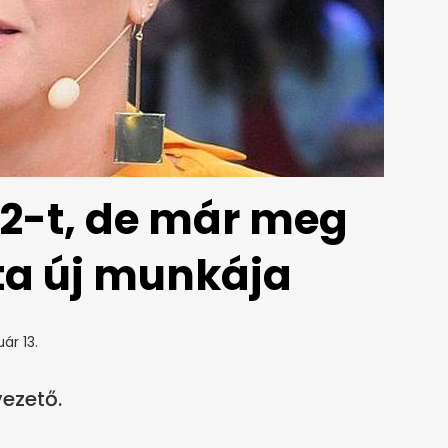
2-t, de már meg
ita új munkája
ár 13.
ezető.