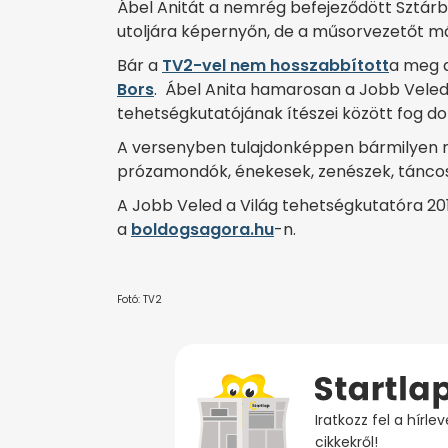
Ábel Anitát a nemrég befejeződött Sztárb
utoljára képernyőn, de a műsorvezetőt má
Bár a
TV2-vel nem hosszabbított
a meg a
Bors
. Ábel Anita hamarosan a Jobb Veled
tehetségkutatójának ítészei között fog dol
A versenyben tulajdonképpen bármilyen mű
prózamondók, énekesek, zenészek, táncoso
A Jobb Veled a Világ tehetségkutatóra 2018
a
boldogsagora.hu
-n.
Fotó: TV2
Iratkozz fel a hírl
cikkekről!