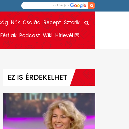
ság
Nők
Család
Recept
Sztorik
Férfiak
Podcast
Wiki
Hírlevél 💌
EZ IS ÉRDEKELHET