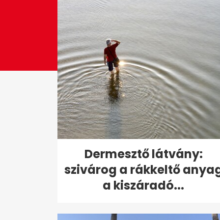
Dermesztő látvány:
szivárog a rákkeltő anya
a kiszáradó...