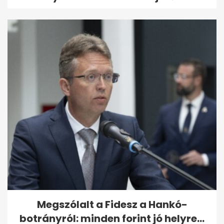
Megszólalt a Fidesz a Hankó-
botrányról: minden forint jó helyre...