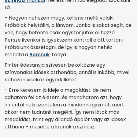
színházi munkái
mellett nem tud elég időt szakítani
rá.
– Nagyon nehezen megy, kellene mellé valaki.
Próbálok helyt­állni, a lányom, Janka is sokat segít, de
van, hogy hetente csak egyszer jutok el hozzá.
Persze ilyenkor is igyekszem kontroll alatt tartani.
Próbálunk összefogni, de így is nagyon nehéz –
mondta a
Borsnak
Tenya.
Pintér édesanyja szívesen beköltözne egy
színvonalas idősek otthonába, annál is inkább, mivel
nehezen viseli az egyedüllétet.
– Erre keresem jó ideje a megoldást, de nem
adhatom fel az életem, és mondhatom azt, hogy
innentől neki szentelem a mindennapjaimat, mert
akkor nem tudnánk megélni. Így nem látok más
megoldást, mint egy állandó ápolót vagy az idősek
otthona – mesélte a lapnak a színész.