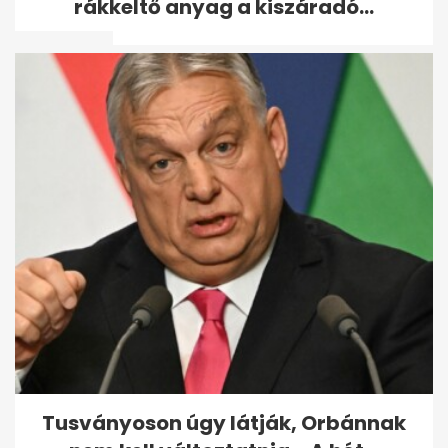
rákkeltő anyag a kiszáradó...
ellocsoltam
Zsidró Tamás munkát és
szállást kínál kárpátaljai...
Tusványoson úgy látják, Orbánnak