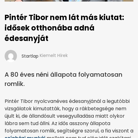
Pintér Tibor nem lát más kiutat:
idősek otthonába adná
édesanyját
Kiemelt Hírek
Startlap
A 80 éves néni állapota folyamatosan
romlik.
Pintér Tibor nyolcvanéves édesanyjánál a legutóbbi
vizsgálatok kimutatták, hogy a rákbetegsége nem
újult ki, de állandósult vesegyulladása miatt olykor
lábra sem tud állni. Az idős asszony állapota
folyamatosan romlik, segítségre szorul, a fia viszont a