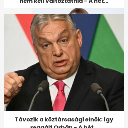
nem kell változtatnia - A hét...
"Nem szégyellem" - Gyuricza
Dóra elárulta, hány kilót
szedett...
Távozik a köztársasági elnök: így
reagált Orbán - A hét...