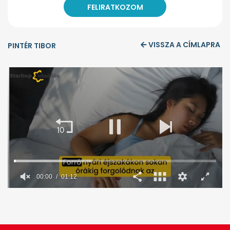
VISSZA A CÍMLAPRA
PINTÉR TIBOR
00:01
01:12
0
seconds
of
1
minute,